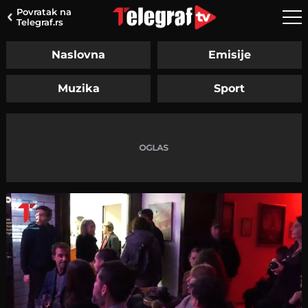
Povratak na
Telegraf.rs
Naslovna
Emisije
Muzika
Sport