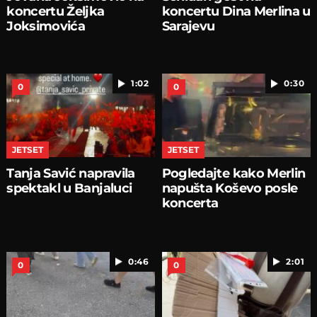
koncertu Željka
koncertu Dina Merlina u
Joksimovića
Sarajevu
1:02
0:30
0
0
JETSET
JETSET
Tanja Savić napravila
Pogledajte kako Merlin
spektakl u Banjaluci
napušta Koševo posle
koncerta
0:46
2:01
0
0