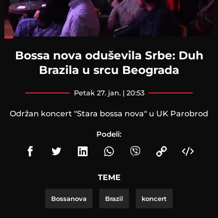
Loaded
:
24.53%
Bossa nova oduševila Srbe: Duh
Brazila u srcu Beograda
petak 27. jan. | 20:53
Održan koncert "Stara bossa nova" u UK Parobrod
Podeli:
TEME
Bossanova
Brazil
koncert