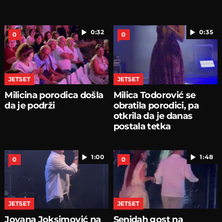
0:32
0:35
0
0
JETSET
JETSET
Milicina porodica došla
Milica Todorović se
da je podrži
obratila porodici, pa
otkrila da je danas
postala tetka
1:00
1:48
0
0
JETSET
JETSET
Jovana Joksimović na
Senidah gost na