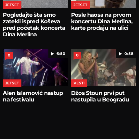
JETSET
JETSET
Pogledajte šta smo
Posle haosa na prvom
zatekli ispred Koševa
koncertu Dina Merlina,
pred početak koncerta
karte prodaju na ulici
Dina Merlina
6:50
0:58
0
0
JETSET
VESTI
Alen Islamović nastup
Džos Stoun prvi put
na festivalu
nastupila u Beogradu