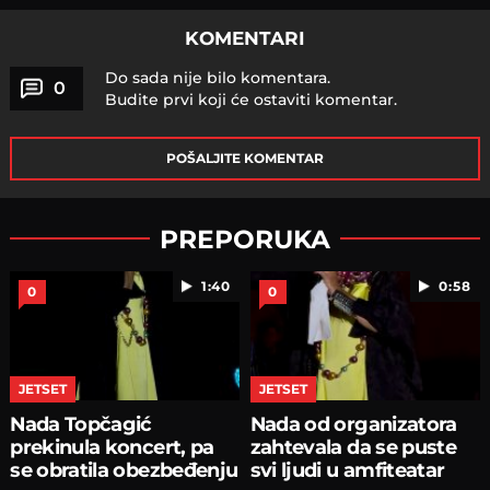
KOMENTARI
Do sada nije bilo komentara.
0
Budite prvi koji će ostaviti komentar.
POŠALJITE KOMENTAR
PREPORUKA
1:40
0:58
0
0
JETSET
JETSET
Nada Topčagić
Nada od organizatora
prekinula koncert, pa
zahtevala da se puste
se obratila obezbeđenju
svi ljudi u amfiteatar