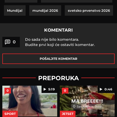
Mundijal
mundijal 2026
svetsko prvenstvo 2026
KOMENTARI
Do sada nije bilo komentara.
0
Budite prvi koji će ostaviti komentar.
POŠALJITE KOMENTAR
PREPORUKA
5:19
0:46
0
0
SPORT
JETSET