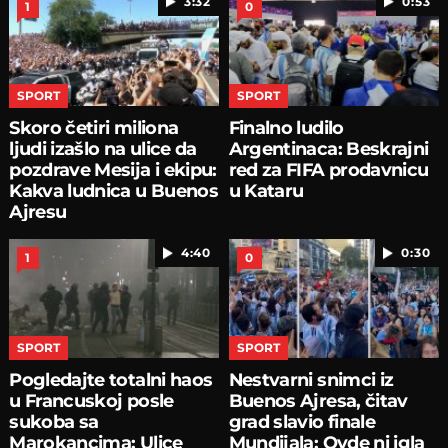
3:32
0:53
1
0
SPORT
SPORT
Skoro četiri miliona
Finalno ludilo
ljudi izašlo na ulice da
Argentinaca: Beskrajni
pozdrave Mesija i ekipu:
red za FIFA prodavnicu
Kakva ludnica u Buenos
u Kataru
Ajresu
4:40
0:30
1
0
SPORT
SPORT
Pogledajte totalni haos
Nestvarni snimci iz
u Francuskoj posle
Buenos Ajresa, čitav
sukoba sa
grad slavio finale
Marokancima: Ulice
Mundijala: Ovde ni igla