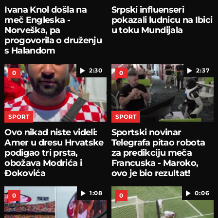
Ivana Knol došla na
Srpski influenseri
meč Engleska -
pokazali ludnicu na Ibici
Norveška, pa
u toku Mundijala
progovorila o druženju
s Halandom
2:30
2:37
0
0
SPORT
SPORT
Ovo nikad niste videli:
Sportski novinar
Amer u dresu Hrvatske
Telegrafa pitao robota
podigao tri prsta,
za predikciju meča
obožava Modrića i
Francuska - Maroko,
Đokovića
ovo je bio rezultat!
1:08
0:06
0
0