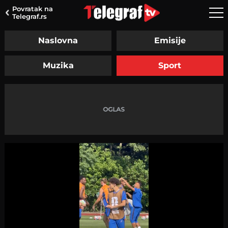
Povratak na
Telegraf.rs
Naslovna
Emisije
Muzika
Sport