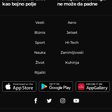
kao bojno polje
ne može da padne
Vesti
Aero
Biznis
Jetset
Sport
Hi-Tech
Nauka
Zanimljivosti
Život
Kuhinja
Rijaliti