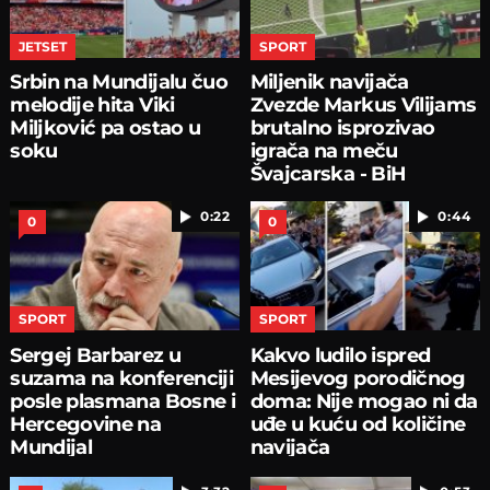
JETSET
SPORT
Srbin na Mundijalu čuo
Miljenik navijača
melodije hita Viki
Zvezde Markus Vilijams
Miljković pa ostao u
brutalno isprozivao
soku
igrača na meču
Švajcarska - BiH
0:22
0:44
0
0
SPORT
SPORT
Sergej Barbarez u
Kakvo ludilo ispred
suzama na konferenciji
Mesijevog porodičnog
posle plasmana Bosne i
doma: Nije mogao ni da
Hercegovine na
uđe u kuću od količine
Mundijal
navijača