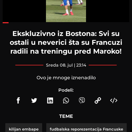
Loaded
:
42.75%
Ekskluzivno iz Bostona: Svi su
ostali u neverici šta su Francuzi
radili na treningu pred Maroko!
sreda 08. jul | 23:14
Ovo je mnoge iznenadilo
Podeli:
TEME
kilijan embape
fudbalska reporezentacija Francuske