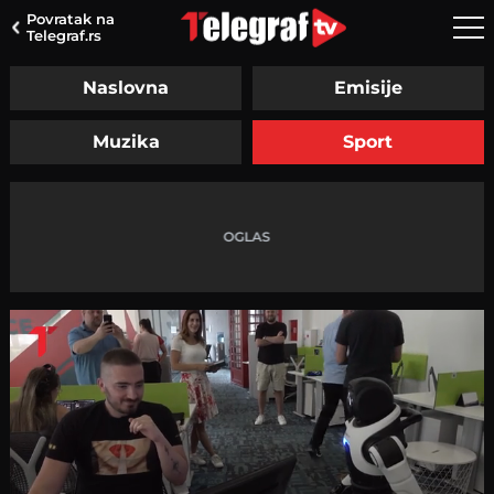
Povratak na
Telegraf.rs
Naslovna
Emisije
Muzika
Sport