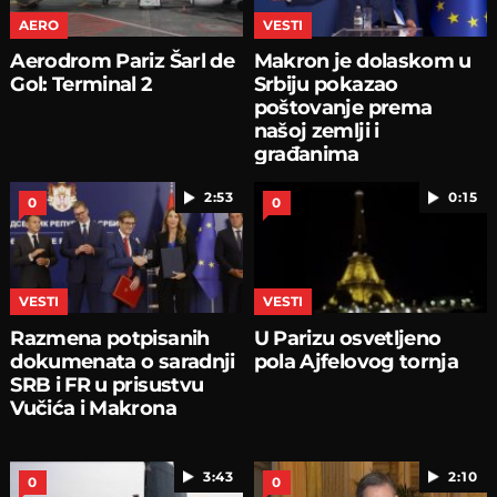
AERO
VESTI
Aerodrom Pariz Šarl de
Makron je dolaskom u
Gol: Terminal 2
Srbiju pokazao
poštovanje prema
našoj zemlji i
građanima
2:53
0:15
0
0
VESTI
VESTI
Razmena potpisanih
U Parizu osvetljeno
dokumenata o saradnji
pola Ajfelovog tornja
SRB i FR u prisustvu
Vučića i Makrona
3:43
2:10
0
0