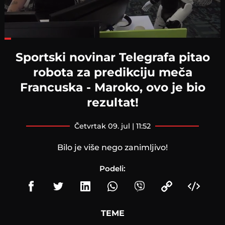
Loaded
:
25.42%
Sportski novinar Telegrafa pitao
robota za predikciju meča
Francuska - Maroko, ovo je bio
rezultat!
četvrtak 09. jul | 11:52
Bilo je više nego zanimljivo!
Podeli:
TEME