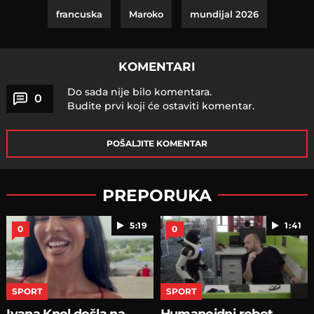
francuska
Maroko
mundijal 2026
KOMENTARI
Do sada nije bilo komentara.
0
Budite prvi koji će ostaviti komentar.
POŠALJITE KOMENTAR
PREPORUKA
5:19
1:41
0
0
SPORT
SPORT
Ivana Knol došla na
Humanoidni robot