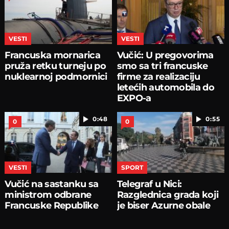
VESTI
VESTI
Francuska mornarica
Vučić: U pregovorima
pruža retku turneju po
smo sa tri francuske
nuklearnoj podmornici
firme za realizaciju
letećih automobila do
EXPO-a
0:48
0:55
0
0
VESTI
SPORT
Vučić na sastanku sa
Telegraf u Nici:
ministrom odbrane
Razglednica grada koji
Francuske Republike
je biser Azurne obale