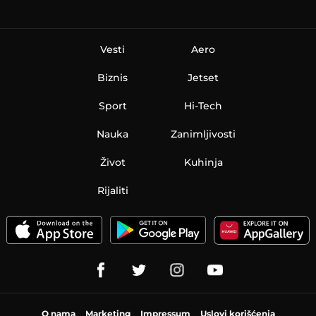
Vesti
Aero
Biznis
Jetset
Sport
Hi-Tech
Nauka
Zanimljivosti
Život
Kuhinja
Rijaliti
O nama
Marketing
Impressum
Uslovi korišćenja