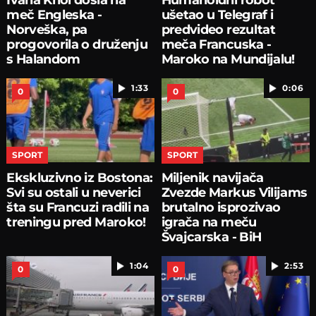
meč Engleska -
ušetao u Telegraf i
Norveška, pa
predvideo rezultat
progovorila o druženju
meča Francuska -
s Halandom
Maroko na Mundijalu!
1:33
0:06
0
0
SPORT
SPORT
Ekskluzivno iz Bostona:
Miljenik navijača
Svi su ostali u neverici
Zvezde Markus Vilijams
šta su Francuzi radili na
brutalno isprozivao
treningu pred Maroko!
igrača na meču
Švajcarska - BiH
1:04
2:53
0
0