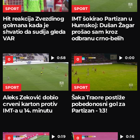
SPORT
SPORT
Hit reakcija Zvezdinog
IMT šokirao Partizan u
golmana kada je
Humskoj: Dušan Žagar
shvatio da sudija gleda
prošao sam kroz
VAR
odbranu crno-belih
0:58
0:00
0
0
SPORT
SPORT
Aleks Zeković dobio
Šaka Traore postiže
crveni karton protiv
pobedonosni gol za
IMT-a u 14. minutu
Partizan - 1:3!
0:19
0:16
0
0