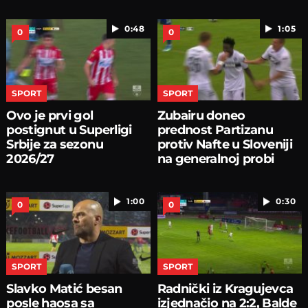
0:48
1:05
0
0
SPORT
SPORT
Ovo je prvi gol
Zubairu doneo
postignut u Superligi
prednost Partizanu
Srbije za sezonu
protiv Nafte u Sloveniji
2026/27
na generalnoj probi
1:00
0:30
0
0
SPORT
SPORT
Slavko Matić besan
Radnički iz Kragujevca
posle haosa sa
izjednačio na 2:2, Balde