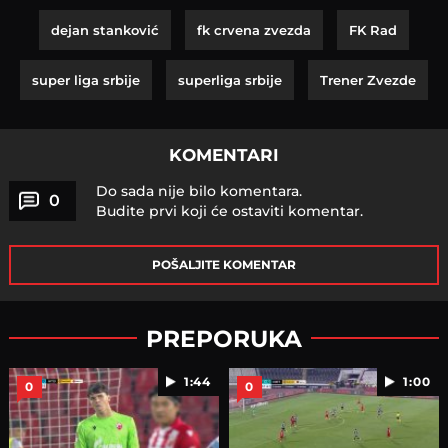
dejan stanković
fk crvena zvezda
FK Rad
super liga srbije
superliga srbije
Trener Zvezde
KOMENTARI
Do sada nije bilo komentara.
0
Budite prvi koji će ostaviti komentar.
POŠALJITE KOMENTAR
PREPORUKA
1:44
1:00
0
0