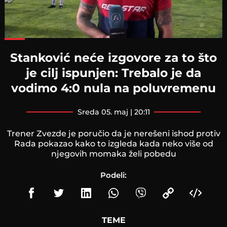
Loaded
:
60.99%
Stanković neće izgovore za to što
je cilj ispunjen: Trebalo je da
vodimo 4:0 nula na poluvremenu
sreda 05. maj | 20:11
Trener Zvezde je poručio da je nerešeni ishod protiv
Rada pokazao kako to izgleda kada neko više od
njegovih momaka želi pobedu
Podeli:
TEME