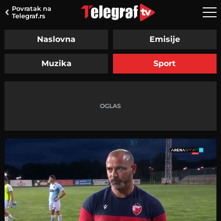
Povratak na
Telegraf.rs
Naslovna
Emisije
Muzika
Sport