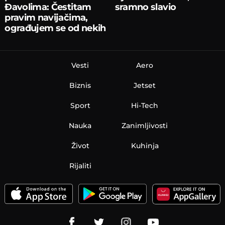
Đavolima: Čestitam
sramno slavio
pravim navijačima,
ograđujem se od nekih
Vesti
Aero
Biznis
Jetset
Sport
Hi-Tech
Nauka
Zanimljivosti
Život
Kuhinja
Rijaliti