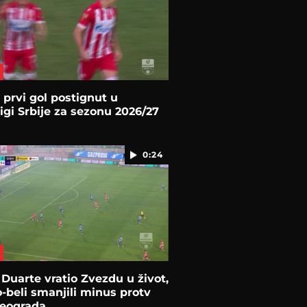
 prvi gol postignut u
igi Srbije za sezonu 2026/27
0:24
Duarte vratio Zvezdu u život,
-beli smanjili minus protv
eograda