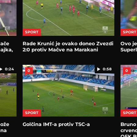
SPORT
SPORT
lače
Rade Krunić je ovako doneo Zvezdi
Ovo je
ajka,
2:0 protiv Mačve na Marakani
Superl
0:24
0:58
0
0
SPORT
SPORT
može
Golčina IMT-a protiv TSC-a
Bruno 
ana
crveno
OFK B