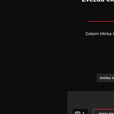
Golom Mirka I
mirko i
1