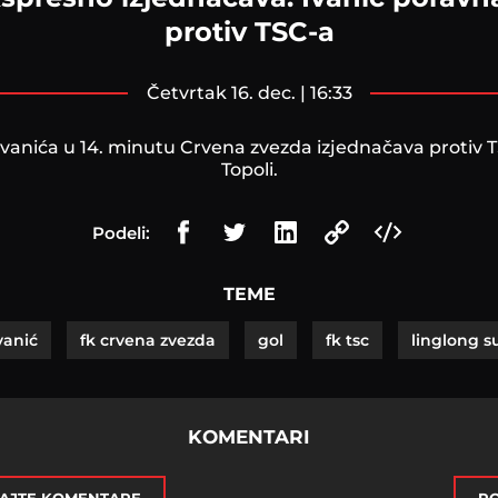
protiv TSC-a
četvrtak 16. dec. | 16:33
vanića u 14. minutu Crvena zvezda izjednačava protiv 
Topoli.
Podeli:
TEME
vanić
fk crvena zvezda
gol
fk tsc
linglong s
KOMENTARI