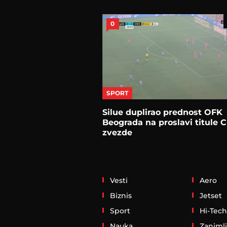
0
SPORT
Silue duplirao prednost OFK
Beograda na proslavi titule 
zvezde
Vesti
Aero
Biznis
Jetset
Sport
Hi-Tech
Nauka
Zanimlj