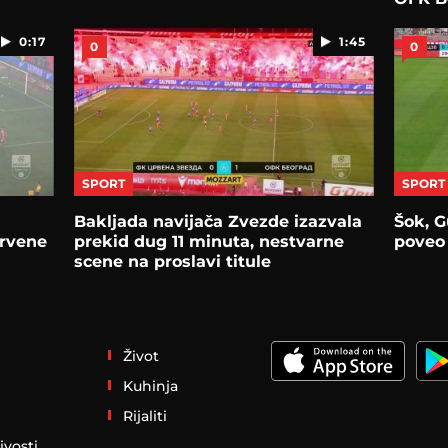
0:17
1:45
0
0
SPORT
SPORT
Bakljada navijača Zvezde izazvala
Šok, G
Crvene
prekid dug 11 minuta, nestvarne
poveo 
scene na proslavi titule
Život
Kuhinja
Rijaliti
ivosti