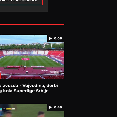
ŠALJITE KOMENTAR
0:06
 zvezda - Vojvodina, derbi
 kola Superlige Srbije
0:48