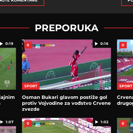
AJTE KOMENTARE
PO
PREPORUKA
0:19
0:16
0
0
SPORT
SPORT
sjajnim
Osman Bukari glavom postiže gol
Crvena
a
protiv Vojvodine za vođstvo Crvene
drugog
zvezde
1:07
1:02
0
0