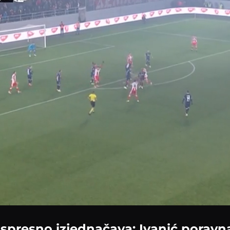
Loaded
:
47.34%
spresno izjednačava: Ivanić poravna