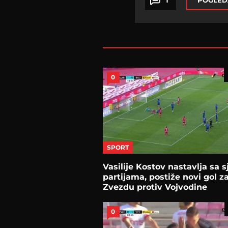
POGLED
0
SPORT
Vasilije Kostov nastavlja sa 
partijama, postiže novi gol z
Zvezdu protiv Vojvodine
0