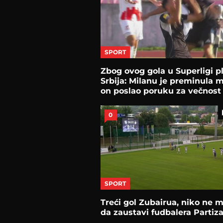
SPORT
Zbog ovog gola u Superligi p
Srbija: Milanu je preminula m
on poslao poruku za večnost
0
SPORT
Treći gol Zubairua, niko ne 
da zaustavi fudbalera Partiz