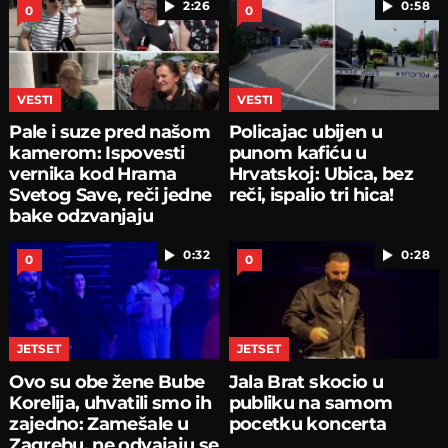
2:26
0:58
0
0
VESTI
VESTI
Pale i suze pred našom
Policajac ubijen u
kamerom: Ispovesti
punom kafiću u
vernika kod Hrama
Hrvatskoj: Ubica, bez
Svetog Save, reči jedne
reči, ispalio tri hica!
bake odzvanjaju
0:32
0:28
0
0
JETSET
JETSET
Ovo su obe žene Bube
Jala Brat skocio u
Korelija, uhvatili smo ih
publiku na samom
zajedno: Zamešale u
pocetku koncerta
Zagrebu, ne odvajaju se