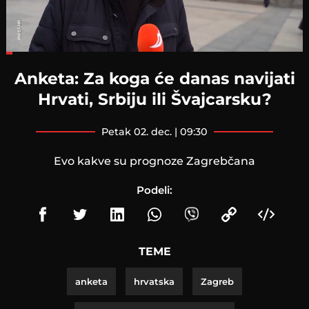
Loaded
:
13.60%
Anketa: Za koga će danas navijati
Hrvati, Srbiju ili Švajcarsku?
petak 02. dec. | 09:30
Evo kakve su prognoze Zagrebčana
Podeli:
TEME
anketa
hrvatska
Zagreb