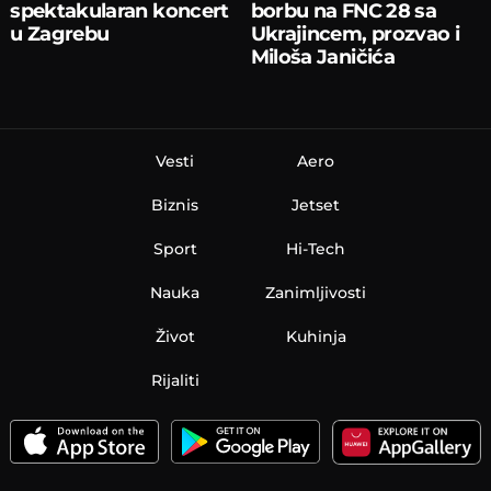
spektakularan koncert
borbu na FNC 28 sa
u Zagrebu
Ukrajincem, prozvao i
Miloša Janičića
Vesti
Aero
Biznis
Jetset
Sport
Hi-Tech
Nauka
Zanimljivosti
Život
Kuhinja
Rijaliti