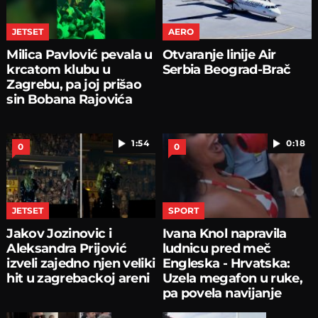
JETSET
AERO
Milica Pavlović pevala u
Otvaranje linije Air
krcatom klubu u
Serbia Beograd-Brač
Zagrebu, pa joj prišao
sin Bobana Rajovića
1:54
0:18
0
0
JETSET
SPORT
Jakov Jozinovic i
Ivana Knol napravila
Aleksandra Prijović
ludnicu pred meč
izveli zajedno njen veliki
Engleska - Hrvatska:
hit u zagrebackoj areni
Uzela megafon u ruke,
pa povela navijanje