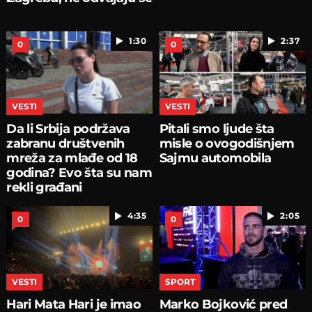
1:30
2:37
0
0
VESTI
VESTI
Da li Srbija podržava
Pitali smo ljude šta
zabranu društvenih
misle o ovogodišnjem
mreža za mlađe od 18
Sajmu automobila
godina? Evo šta su nam
rekli građani
4:35
2:05
0
0
VESTI
SPORT
Hari Mata Hari je imao
Marko Bojković pred