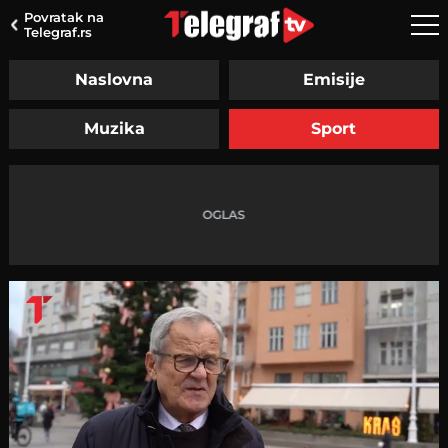
Povratak na
Telegraf.rs
Naslovna
Emisije
Muzika
Sport