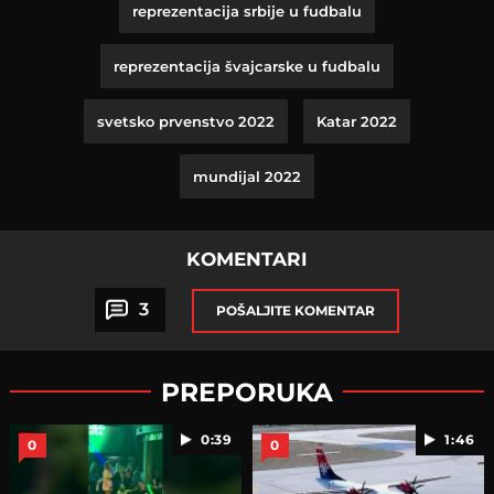
reprezentacija srbije u fudbalu
reprezentacija švajcarske u fudbalu
svetsko prvenstvo 2022
Katar 2022
mundijal 2022
KOMENTARI
3
POŠALJITE KOMENTAR
PREPORUKA
0:39
1:46
0
0