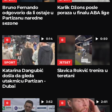
Bruno Fernando
Karlik Džons posle
odgovorio da li ostaje u
poraza u finalu ABA lige
Partizanu naredne
sezone
0:14
0:50
0
0
SPORT
JETSET
Katarina Dangubić
Slavica Rokvić trenira u
došla da gleda
teretani
utakmicu Partizan -
Dubai
3:52
2:01
0
0