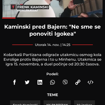
Loaded
:
75.55%
Kaminski pred Bajern: "Ne sme se
ponoviti Igokea"
utorak 14. nov. | 14:25
Košarkaši Partizana odigraće utakmicu osmog kola
Evrolige protiv Bajerna i to u Minhenu. Utakmica se
igra 15. novembra, a duel počinje od 20:30 časova.
Podeli:
TEME
Frenk Kaminski
KK PARTIZAN
kk igokea