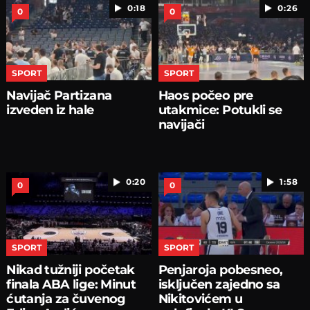
0:18
0:26
0
0
SPORT
SPORT
Navijač Partizana
Haos počeo pre
izveden iz hale
utakmice: Potukli se
navijači
0:20
1:58
0
0
SPORT
SPORT
Nikad tužniji početak
Penjaroja pobesneo,
finala ABA lige: Minut
isključen zajedno sa
ćutanja za čuvenog
Nikitovićem u