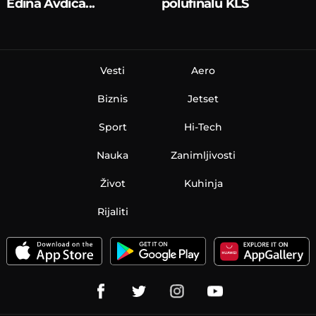
Edina Avdića...
polufinalu KLS
Vesti
Aero
Biznis
Jetset
Sport
Hi-Tech
Nauka
Zanimljivosti
Život
Kuhinja
Rijaliti