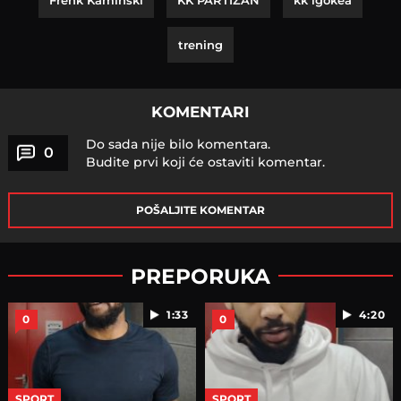
trening
KOMENTARI
Do sada nije bilo komentara.
0
Budite prvi koji će ostaviti komentar.
POŠALJITE KOMENTAR
PREPORUKA
1:33
4:20
0
0
SPORT
SPORT