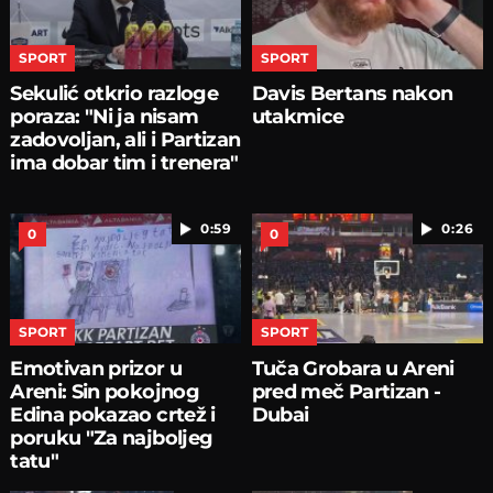
SPORT
SPORT
Sekulić otkrio razloge
Davis Bertans nakon
poraza: "Ni ja nisam
utakmice
zadovoljan, ali i Partizan
ima dobar tim i trenera"
0:59
0:26
0
0
SPORT
SPORT
Emotivan prizor u
Tuča Grobara u Areni
Areni: Sin pokojnog
pred meč Partizan -
Edina pokazao crtež i
Dubai
poruku "Za najboljeg
tatu"