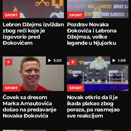
SPORT
SPORT
Lebron Džejms izviždan
Pozdrav Novaka
zbog reči koje je
Đokovića i Lebrona
izgovorio pred
Džejmsa, velike
Đokovićem
legende u Njujorku
3:20
1:09
0
0
SPORT
SPORT
Čovek sa dresom
Novak otkrio da li je
Marka Arnautovića
ikada plakao zbog
došao na predavanje
poraza, pa nasmejao
Novaka Đokovića
sve reakcijom