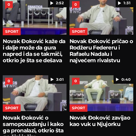
2:52
1:31
0
0
SPORT
SPORT
Novak Đoković kaže da
Novak Đoković pričao o
i dalje može da gura
Rodžeru Federeru i
napred i da se takmiči,
Rafaelu Nadalu i
otkrio je šta se dešava
najvećem rivalstvu
3:01
0:40
0
0
SPORT
SPORT
Novak Đoković o
Novak Đoković zavijao
samopouzdanju i kako
kao vuk u Njujorku
ga pronalazi, otkrio šta