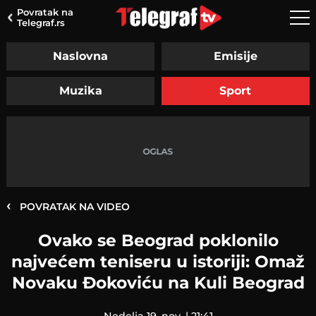
Povratak na
Telegraf.rs
Naslovna
Emisije
Muzika
Sport
‹
POVRATAK NA VIDEO
Ovako se Beograd poklonilo
najvećem teniseru u istoriji: Omaž
Novaku Đokoviću na Kuli Beograd