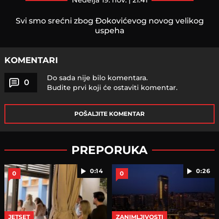
nedelja 19. nov. | 21:41
Svi smo srećni zbog Đokovićevog novog velikog
uspeha
KOMENTARI
Do sada nije bilo komentara.
0
Budite prvi koji će ostaviti komentar.
POŠALJITE KOMENTAR
PREPORUKA
0:14
0:26
0
0
JETSET
ZANIMLJIVOSTI