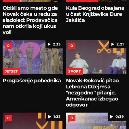
Obišli smo mesto gde
Kula Beograd obasjana
Novak čeka u redu za
u čast Književika Đure
sladoled: Prodavačica
Jakšića
nam otkrila koji ukus
voli
2:33
2:21
0
0
JETSET
SPORT
Proglašenje pobednika
Novak Đoković pitao
Lebrona Džejmsa
"nezgodno" pitanje,
Amerikanac izbegao
odgovor
1:23
0:39
0
0