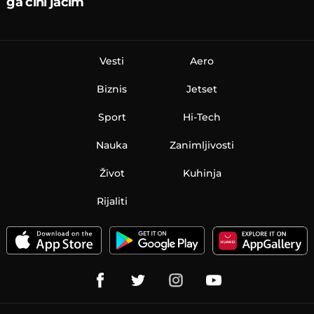
ga čini jačim
Vesti
Aero
Biznis
Jetset
Sport
Hi-Tech
Nauka
Zanimljivosti
Život
Kuhinja
Rijaliti