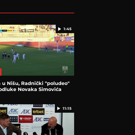
1:45
u Nišu, Radnički "poludeo"
 odluke Novaka Simovića
11:15