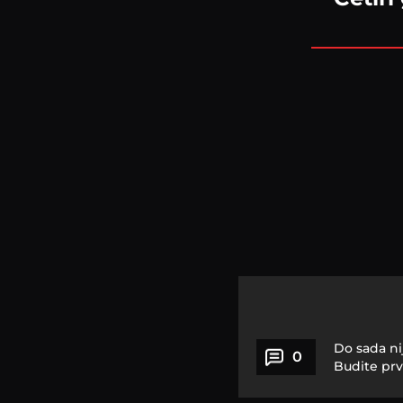
Do sada ni
0
Budite prv