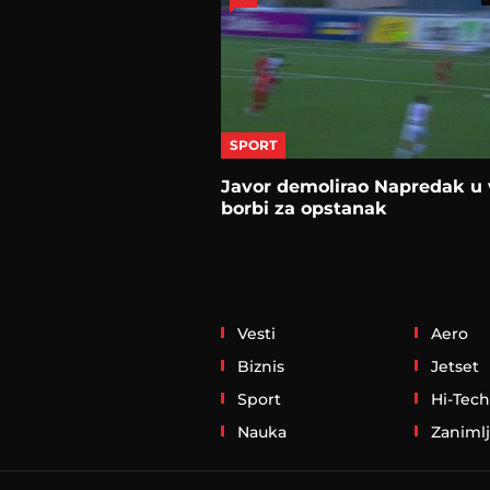
SPORT
Javor demolirao Napredak u 
borbi za opstanak
Vesti
Aero
Biznis
Jetset
Sport
Hi-Tech
Nauka
Zanimlj