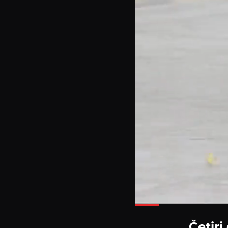
Loa
39.
Četir