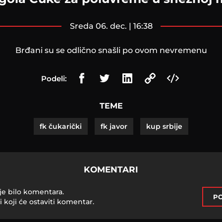
sreda 06. dec. | 16:38
Brđani su se odlično snašli po ovom nevremenu
Podeli:
TEME
fk čukarički
fk javor
kup srbije
KOMENTARI
je bilo komentara.
PO
i koji će ostaviti komentar.