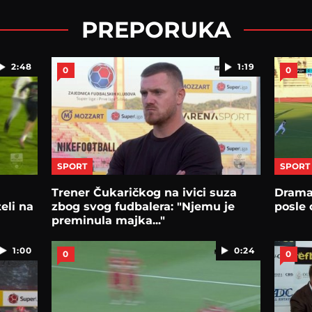
PREPORUKA
2:48
1:19
0
0
SPORT
SPORT
Trener Čukaričkog na ivici suza
Drama 
eli na
zbog svog fudbalera: "Njemu je
posle
preminula majka..."
1:00
0:24
0
0