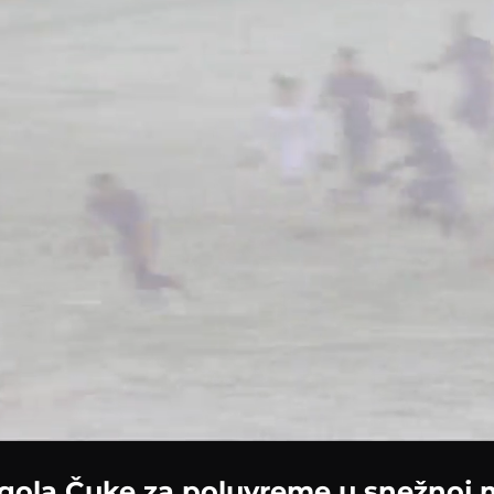
ded
:
50%
i gola Čuke za poluvreme u snežnoj 