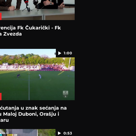
encija Fk Čukarički - Fk
a Zvezda
1:00
ćutanja u znak sećanja na
u Maloj Duboni, Orašju i
karu
0:53