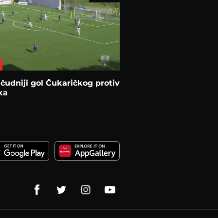
čudniji gol Čukaričkog protiv
ka