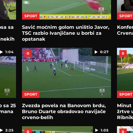
SPORT
SPORT
osa sa
Savić moćnim golom uništio Javor,
Konfer
TSC razbio Ivanjičane u borbi za
Crven
 nekih
opstanak
1:04
0:27
0
0
SPORT
SPORT
o sa 25
Zvezda povela na Banovom brdu,
Minut 
lmana
Bruno Duarte obradovao navijače
žrtve 
crveno-belih
Ribni
2:25
1:05
0
0