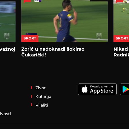
SPORT
SPORT
važnoj
Zorić u nadoknadi šokirao
Nikad 
Čukarički!
Radni
Život
Kuhinja
Rijaliti
ivosti