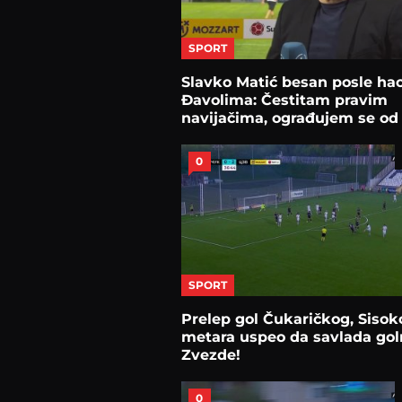
SPORT
Slavko Matić besan posle ha
Đavolima: Čestitam pravim
navijačima, ograđujem se od
0
SPORT
Prelep gol Čukaričkog, Sisok
metara uspeo da savlada go
Zvezde!
0