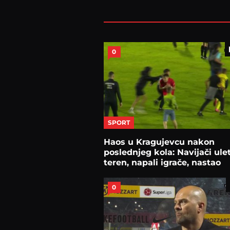
0
SPORT
Haos u Kragujevcu nakon
poslednjeg kola: Navijači ulet
teren, napali igrače, nastao
stampedo
0