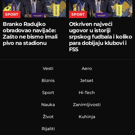
SPORT
SPORT
Branko Radujko
Otkriven najveći
obradovao navijače:
ugovor u istoriji
Zašto ne bismo imali
srpskog fudbala i koliko
pivo na stadionu
para dobijaju klubovi i
FSS
Vesti
Aero
Biznis
Jetset
Sport
Hi-Tech
Nauka
Zanimljivosti
Život
Kuhinja
Rijaliti