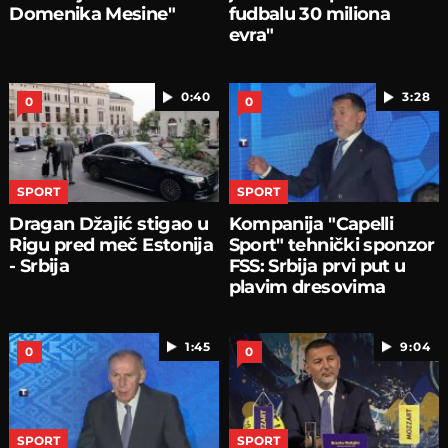
Domenika Mesine"
fudbalu 30 miliona
evra"
0:40
3:28
0
0
SPORT
SPORT
Dragan Džajić stigao u
Kompanija "Capelli
Rigu pred meč Estonija
Sport" tehnički sponzor
- Srbija
FSS: Srbija prvi put u
plavim dresovima
1:45
9:04
0
0
SPORT
SPORT