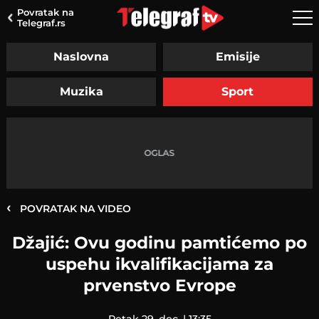
Povratak na
Telegraf.rs
Naslovna
Emisije
Muzika
Sport
‹
POVRATAK NA VIDEO
Džajić: Ovu godinu pamtićemo po
uspehu ikvalifikacijama za
prvenstvo Evrope