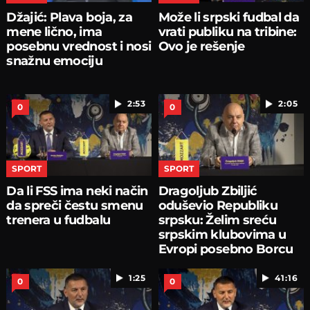
Džajić: Plava boja, za
Može li srpski fudbal da
mene lično, ima
vrati publiku na tribine:
posebnu vrednost i nosi
Ovo je rešenje
snažnu emociju
2:53
2:05
0
0
SPORT
SPORT
Da li FSS ima neki način
Dragoljub Zbiljić
da spreči čestu smenu
oduševio Republiku
trenera u fudbalu
srpsku: Želim sreću
srpskim klubovima u
Evropi posebno Borcu
1:25
41:16
0
0