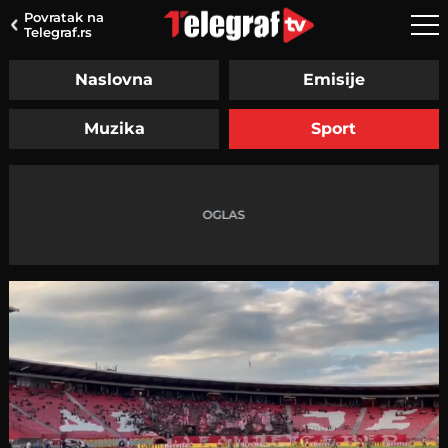
Povratak na
Telegraf.rs
Naslovna
Emisije
Muzika
Sport