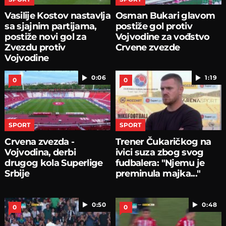
Vasilije Kostov nastavlja
Osman Bukari glavom
sa sjajnim partijama,
postiže gol protiv
postiže novi gol za
Vojvodine za vođstvo
Zvezdu protiv
Crvene zvezde
Vojvodine
0:06
1:19
0
0
SPORT
SPORT
Crvena zvezda -
Trener Čukaričkog na
Vojvodina, derbi
ivici suza zbog svog
drugog kola Superlige
fudbalera: "Njemu je
Srbije
preminula majka..."
0:50
0:48
0
0