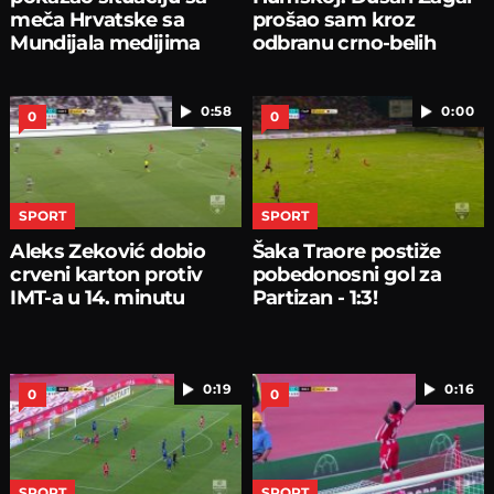
meča Hrvatske sa
prošao sam kroz
Mundijala medijima
odbranu crno-belih
0:58
0:00
0
0
SPORT
SPORT
Aleks Zeković dobio
Šaka Traore postiže
crveni karton protiv
pobedonosni gol za
IMT-a u 14. minutu
Partizan - 1:3!
0:19
0:16
0
0
SPORT
SPORT