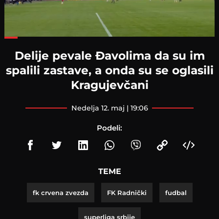
Loaded
:
42.65%
Delije pevale Đavolima da su im
spalili zastave, a onda su se oglasili
Kragujevčani
nedelja 12. maj | 19:06
Podeli:
TEME
fk crvena zvezda
FK Radnički
fudbal
superliga srbije