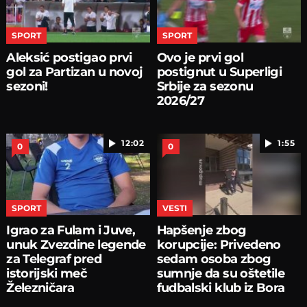
SPORT
SPORT
Aleksić postigao prvi
Ovo je prvi gol
gol za Partizan u novoj
postignut u Superligi
sezoni!
Srbije za sezonu
2026/27
12:02
1:55
0
0
SPORT
VESTI
Igrao za Fulam i Juve,
Hapšenje zbog
unuk Zvezdine legende
korupcije: Privedeno
za Telegraf pred
sedam osoba zbog
istorijski meč
sumnje da su oštetile
Železničara
fudbalski klub iz Bora