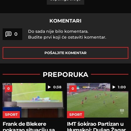
KOMENTARI
Do sada nije bilo komentara.
0
Budite prvi koji će ostaviti komentar.
POŠALJITE KOMENTAR
PREPORUKA
0:38
1:00
0
0
SPORT
SPORT
Frank de Blekere
IMT šokirao Partizan u
pokazao situaciju sa
Humskoj: Dušan Žagar