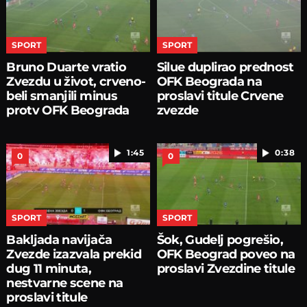
SPORT
SPORT
Bruno Duarte vratio
Silue duplirao prednost
Zvezdu u život, crveno-
OFK Beograda na
beli smanjili minus
proslavi titule Crvene
protv OFK Beograda
zvezde
1:45
0:38
0
0
SPORT
SPORT
Bakljada navijača
Šok, Gudelj pogrešio,
Zvezde izazvala prekid
OFK Beograd poveo na
dug 11 minuta,
proslavi Zvezdine titule
nestvarne scene na
proslavi titule