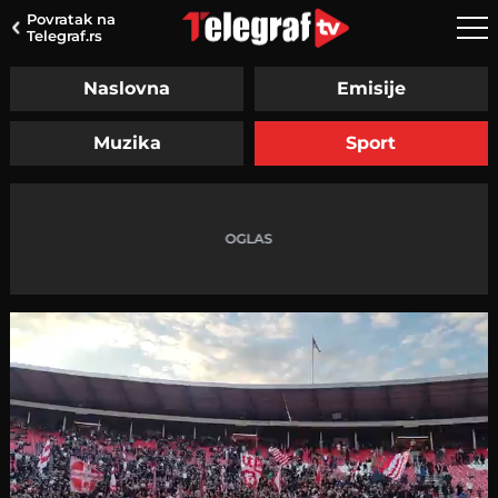
Povratak na
Telegraf.rs
Naslovna
Emisije
Muzika
Sport