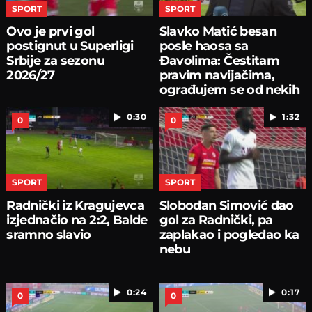
SPORT
SPORT
Ovo je prvi gol
Slavko Matić besan
postignut u Superligi
posle haosa sa
Srbije za sezonu
Đavolima: Čestitam
2026/27
pravim navijačima,
ograđujem se od nekih
0:30
1:32
0
0
SPORT
SPORT
Radnički iz Kragujevca
Slobodan Simović dao
izjednačio na 2:2, Balde
gol za Radnički, pa
sramno slavio
zaplakao i pogledao ka
nebu
0:24
0:17
0
0