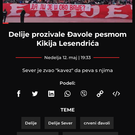
Loaded
:
28.49%
Delije prozivale Đavole pesmom
Kikija Lesendrića
nedelja 12. maj | 19:33
Sever je zvao "kavez" da peva s njima
Podeli:
TEME
Delije
Delije Sever
crveni đavoli