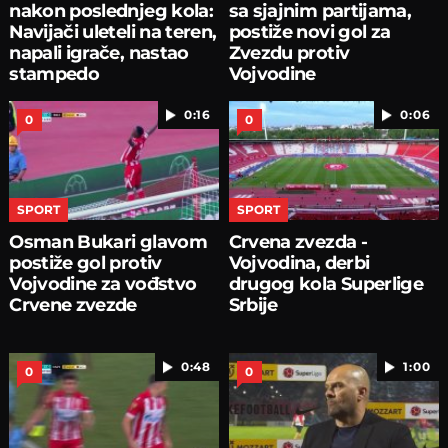
nakon poslednjeg kola:
sa sjajnim partijama,
Navijači uleteli na teren,
postiže novi gol za
napali igrače, nastao
Zvezdu protiv
stampedo
Vojvodine
0:16
0:06
0
0
SPORT
SPORT
Osman Bukari glavom
Crvena zvezda -
postiže gol protiv
Vojvodina, derbi
Vojvodine za vođstvo
drugog kola Superlige
Crvene zvezde
Srbije
0:48
1:00
0
0