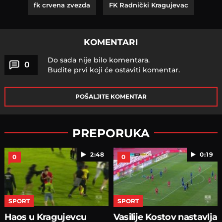
fk crvena zvezda
FK Radnički Kragujevac
KOMENTARI
Do sada nije bilo komentara.
0
Budite prvi koji će ostaviti komentar.
POŠALJITE KOMENTAR
PREPORUKA
2:48
0:19
0
0
SPORT
SPORT
Haos u Kragujevcu
Vasilije Kostov nastavlja