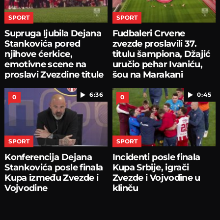
SPORT
SPORT
Supruga ljubila Dejana
Fudbaleri Crvene
Stankovića pored
zvezde proslavili 37.
njihove ćerkice,
titulu šampiona, Džajić
emotivne scene na
uručio pehar Ivaniću,
proslavi Zvezdine titule
šou na Marakani
6:36
0:45
0
0
SPORT
SPORT
Konferencija Dejana
Incidenti posle finala
Stankovića posle finala
Kupa Srbije, igrači
Kupa između Zvezde i
Zvezde i Vojvodine u
Vojvodine
klinču