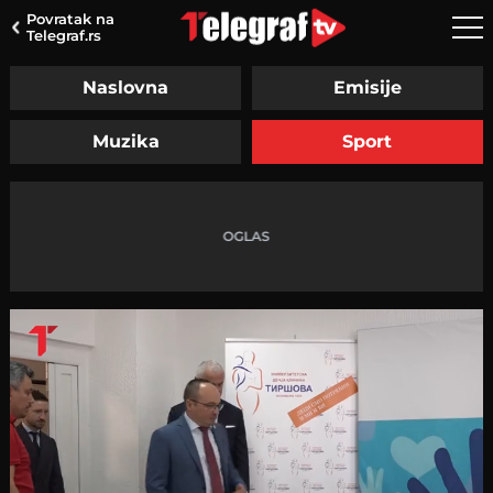
Povratak na
Telegraf.rs
Naslovna
Emisije
Muzika
Sport