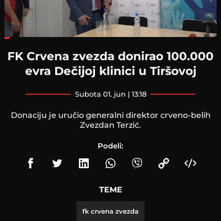
Loaded
:
21.27%
FK Crvena zvezda donirao 100.000
evra Dečijoj klinici u Tiršovoj
subota 01. jun | 13:18
Donaciju je uručio generalni direktor crveno-belih
Zvezdan Terzić.
Podeli:
TEME
fk crvena zvezda