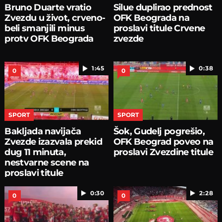
Bruno Duarte vratio
Silue duplirao prednost
Zvezdu u život, crveno-
OFK Beograda na
beli smanjili minus
proslavi titule Crvene
protv OFK Beograda
zvezde
1:45
0:38
0
0
SPORT
SPORT
Bakljada navijača
Šok, Gudelj pogrešio,
Zvezde izazvala prekid
OFK Beograd poveo na
dug 11 minuta,
proslavi Zvezdine titule
nestvarne scene na
proslavi titule
0:30
2:28
0
0