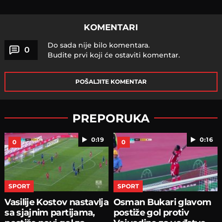
KOMENTARI
Do sada nije bilo komentara.
0
Budite prvi koji će ostaviti komentar.
POŠALJITE KOMENTAR
PREPORUKA
0:19
0:16
0
0
SPORT
SPORT
Vasilije Kostov nastavlja
Osman Bukari glavom
sa sjajnim partijama,
postiže gol protiv