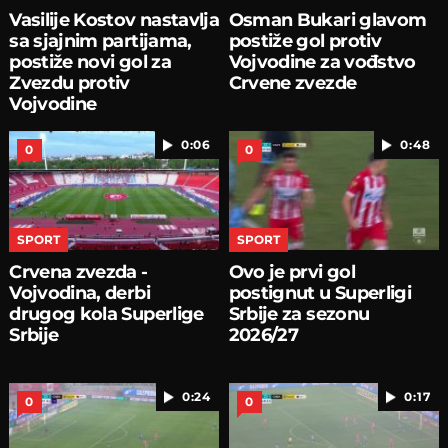
Vasilije Kostov nastavlja
Osman Bukari glavom
sa sjajnim partijama,
postiže gol protiv
postiže novi gol za
Vojvodine za vođstvo
Zvezdu protiv
Crvene zvezde
Vojvodine
0:06
0:48
0
0
SPORT
SPORT
Crvena zvezda -
Ovo je prvi gol
Vojvodina, derbi
postignut u Superligi
drugog kola Superlige
Srbije za sezonu
Srbije
2026/27
0:24
0:17
0
0