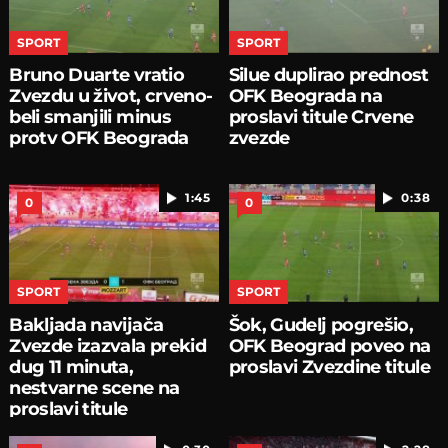
SPORT
SPORT
Bruno Duarte vratio
Silue duplirao prednost
Zvezdu u život, crveno-
OFK Beograda na
beli smanjili minus
proslavi titule Crvene
protv OFK Beograda
zvezde
1:45
0:38
0
0
SPORT
SPORT
Bakljada navijača
Šok, Gudelj pogrešio,
Zvezde izazvala prekid
OFK Beograd poveo na
dug 11 minuta,
proslavi Zvezdine titule
nestvarne scene na
proslavi titule