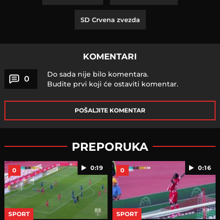
SD Crvena zvezda
KOMENTARI
Do sada nije bilo komentara.
0
Budite prvi koji će ostaviti komentar.
POŠALJITE KOMENTAR
PREPORUKA
0:19
0:16
0
0
SPORT
SPORT