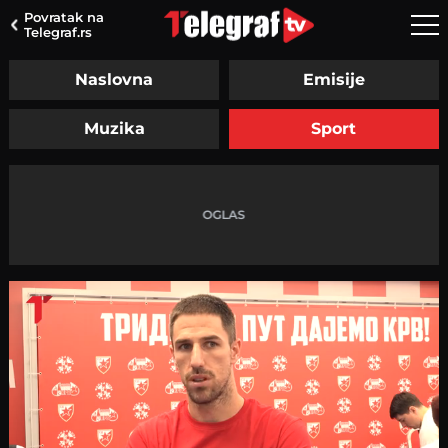
Povratak na
Telegraf.rs
Naslovna
Emisije
Muzika
Sport