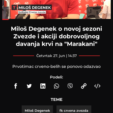
Loaded
:
54.56%
Miloš Degenek o novoj sezoni
Zvezde i akciji dobrovoljnog
davanja krvi na "Marakani"
četvrtak 27. jun | 14:37
Prvotimac crveno-belih se ponovo odazvao
Podeli:
TEME
Miloš Degenek
fk crvena zvezda