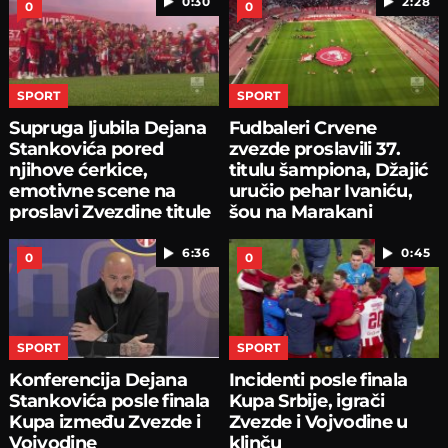
0:30
2:28
0
0
SPORT
SPORT
Supruga ljubila Dejana
Fudbaleri Crvene
Stankovića pored
zvezde proslavili 37.
njihove ćerkice,
titulu šampiona, Džajić
emotivne scene na
uručio pehar Ivaniću,
proslavi Zvezdine titule
šou na Marakani
6:36
0:45
0
0
SPORT
SPORT
Konferencija Dejana
Incidenti posle finala
Stankovića posle finala
Kupa Srbije, igrači
Kupa između Zvezde i
Zvezde i Vojvodine u
Vojvodine
klinču