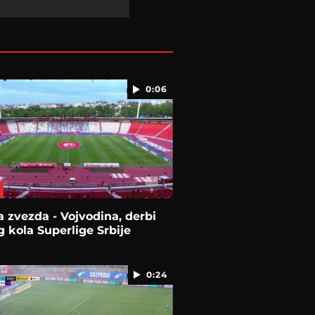
0:06
 zvezda - Vojvodina, derbi
 kola Superlige Srbije
0:24