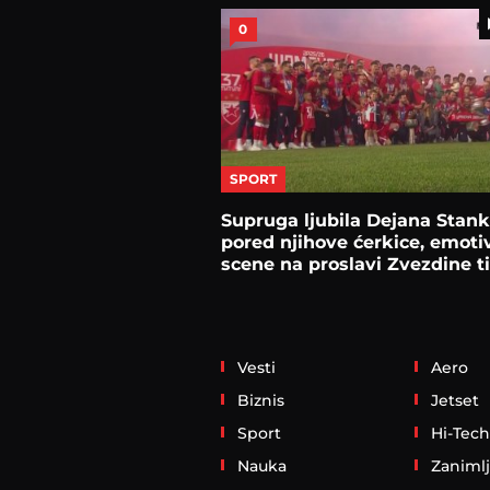
0
SPORT
Supruga ljubila Dejana Stan
pored njihove ćerkice, emoti
scene na proslavi Zvezdine ti
Vesti
Aero
Biznis
Jetset
Sport
Hi-Tech
Nauka
Zanimlj