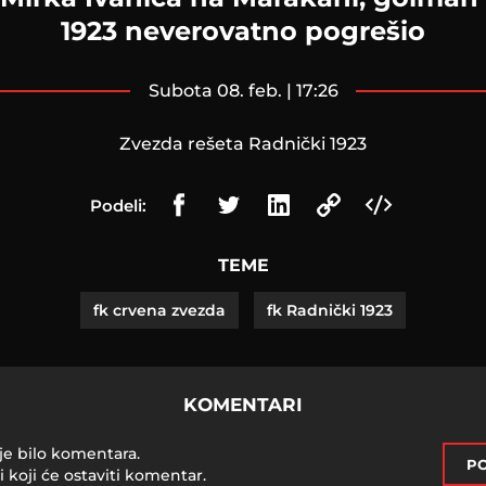
1923 neverovatno pogrešio
subota 08. feb. | 17:26
Zvezda rešeta Radnički 1923
Podeli:
TEME
fk crvena zvezda
fk Radnički 1923
KOMENTARI
je bilo komentara.
PO
i koji će ostaviti komentar.