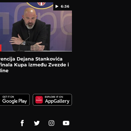
6:36
encija Dejana Stankovića
finala Kupa između Zvezde i
dine