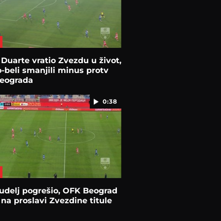
Duarte vratio Zvezdu u život,
-beli smanjili minus protv
eograda
0:38
udelj pogrešio, OFK Beograd
na proslavi Zvezdine titule