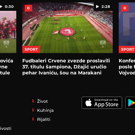
0:30
2:28
0
0
SPORT
SPORT
kovića
Fudbaleri Crvene zvezde proslavili
Konfer
vne
37. titulu šampiona, Džajić uručio
posle 
tule
pehar Ivaniću, šou na Marakani
Vojvo
Život
Kuhinja
Rijaliti
ivosti