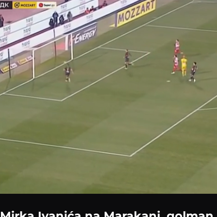
Loaded
:
66.97%
 Mirka Ivanića na Marakani, golma