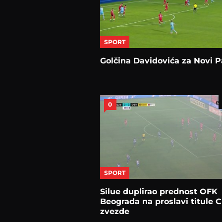
SPORT
Golčina Davidovića za Novi P
0
SPORT
Silue duplirao prednost OFK
Beograda na proslavi titule 
zvezde