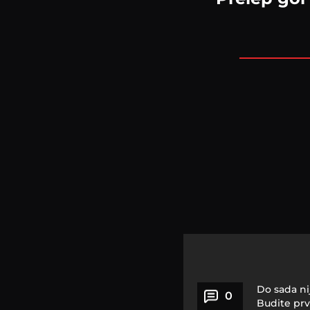
Do sada ni
0
Budite prv