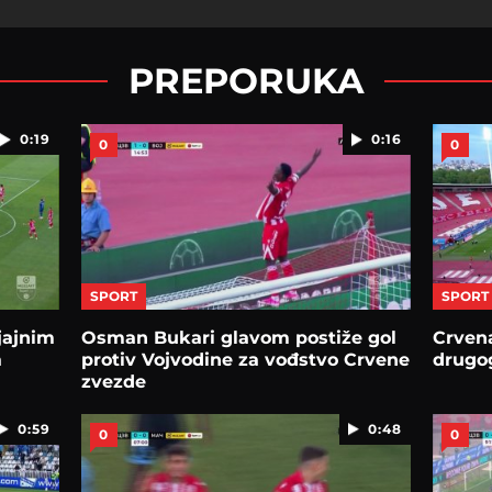
PREPORUKA
0:19
0:16
0
0
SPORT
SPORT
sjajnim
Osman Bukari glavom postiže gol
Crvena
a
protiv Vojvodine za vođstvo Crvene
drugog
zvezde
0:59
0:48
0
0