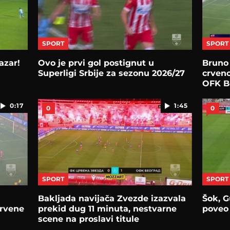
SPORT
SPORT
azar!
Ovo je prvi gol postignut u
Bruno 
Superligi Srbije za sezonu 2026/27
crveno
OFK B
0:17
1:45
0
0
SPORT
SPORT
Bakljada navijača Zvezde izazvala
Šok, G
Crvene
prekid dug 11 minuta, nestvarne
poveo 
scene na proslavi titule