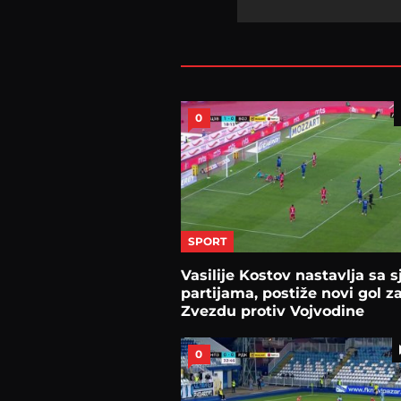
0
SPORT
Vasilije Kostov nastavlja sa 
partijama, postiže novi gol z
Zvezdu protiv Vojvodine
0