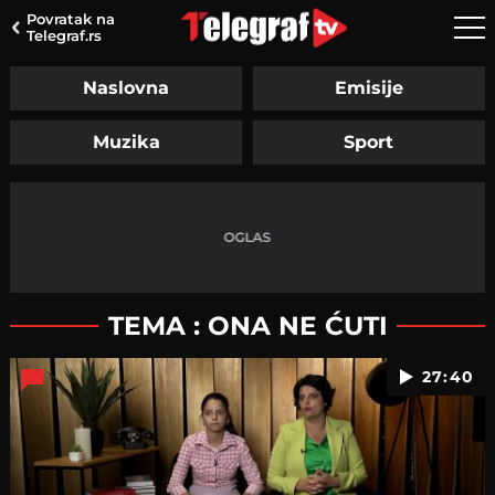
Povratak na
Telegraf.rs
Naslovna
Emisije
Muzika
Sport
TEMA : ONA NE ĆUTI
27:40