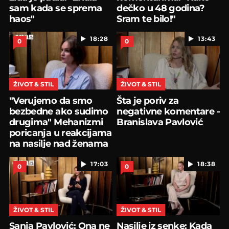
sam kada se sprema
dečko u 48 godina?
haos"
Sram te bilo!"
18:28
13:43
0
0
ŽIVOT & STIL
ŽIVOT & STIL
"Verujemo da smo
Šta je poriv za
bezbedne ako sudimo
negativne komentare -
drugima" Mehanizmi
Branislava Pavlović
poricanja u reakcijama
na nasilje nad ženama
17:03
18:38
0
0
ŽIVOT & STIL
ŽIVOT & STIL
Sanja Pavlović: Ona ne
Nasilje iz senke: Kada