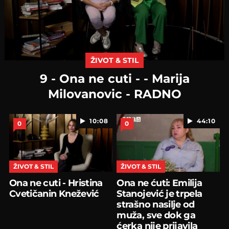
ŽIVOT & STIL
9 - Ona ne cuti - - Marija
Milovanovic - RADNO
10:08
44:10
0
0
ŽIVOT & STIL
ŽIVOT & STIL
Ona ne cuti - Hristina
Ona ne ćuti: Emilija
Cvetičanin Knežević
Stanojević je trpela
strašno nasilje od
muža, sve dok ga
ćerka nije prijavila