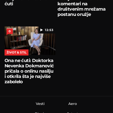
ćuti
komentari na
društvenim mrežama
postanu oružje
12:53
0
ŽIVOT & STIL
Ona ne ćuti: Doktorka
Nevenka Dokmanović
pričala o onlinu nasilju
i otkrila šta je najviše
zabolelo
Vesti
Aero