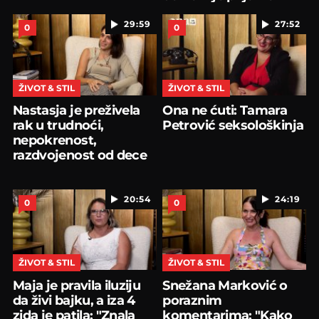
29:59
27:52
0
0
ŽIVOT & STIL
ŽIVOT & STIL
Nastasja je preživela
Ona ne ćuti: Tamara
rak u trudnoći,
Petrović seksološkinja
nepokrenost,
razdvojenost od dece
20:54
24:19
0
0
ŽIVOT & STIL
ŽIVOT & STIL
Maja je pravila iluziju
Snežana Marković o
da živi bajku, a iza 4
poraznim
zida je patila: "Znala
komentarima: "Kako