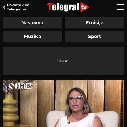
Povratak na
Telegraf.rs
Naslovna
Emisije
Muzika
Sport