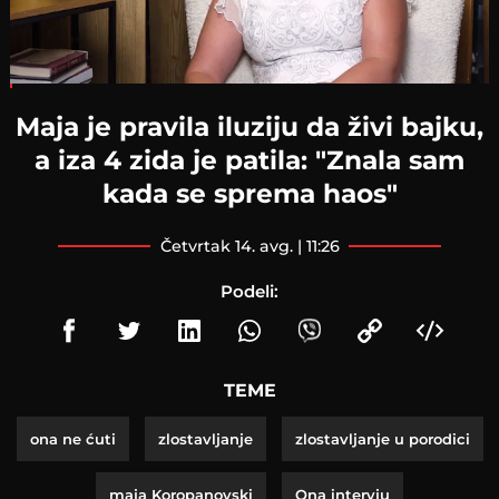
Loaded
:
3.18%
Maja je pravila iluziju da živi bajku,
a iza 4 zida je patila: "Znala sam
kada se sprema haos"
četvrtak 14. avg. | 11:26
Podeli:
TEME
ona ne ćuti
zlostavljanje
zlostavljanje u porodici
maja Koropanovski
Ona intervju