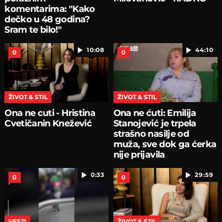
komentarima: "Kako
dečko u 48 godina?
Sram te bilo!"
10:08
44:10
0
0
ŽIVOT & STIL
ŽIVOT & STIL
Ona ne cuti - Hristina
Ona ne ćuti: Emilija
Cvetičanin Knežević
Stanojević je trpela
strašno nasilje od
muža, sve dok ga ćerka
nije prijavila
0:33
29:59
0
0
VESTI
ŽIVOT & STIL