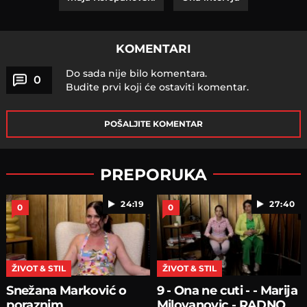
KOMENTARI
Do sada nije bilo komentara.
0
Budite prvi koji će ostaviti komentar.
POŠALJITE KOMENTAR
PREPORUKA
24:19
27:40
0
0
ŽIVOT & STIL
ŽIVOT & STIL
Snežana Marković o
9 - Ona ne cuti - - Marija
poraznim
Milovanovic - RADNO