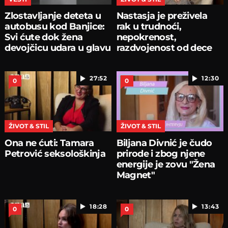
Zlostavljanje deteta u
Nastasja je preživela
autobusu kod Banjice:
rak u trudnoći,
Svi ćute dok žena
nepokrenost,
devojčicu udara u glavu
razdvojenost od dece
27:52
12:30
0
0
ŽIVOT & STIL
ŽIVOT & STIL
Ona ne ćuti: Tamara
Biljana Divnić je čudo
Petrović seksološkinja
prirode i zbog njene
energije je zovu "Žena
Magnet"
18:28
13:43
0
0