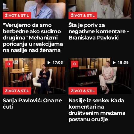
ŽIVOT & STIL
ŽIVOT & STIL
"Verujemo da smo
Šta je poriv za
bezbedne ako sudimo
negativne komentare -
drugima" Mehanizmi
Branislava Pavlović
poricanja u reakcijama
na nasilje nad ženama
17:03
18:38
0
0
ŽIVOT & STIL
ŽIVOT & STIL
Sanja Pavlović: Ona ne
Nasilje iz senke: Kada
ćuti
komentari na
društvenim mrežama
postanu oružje