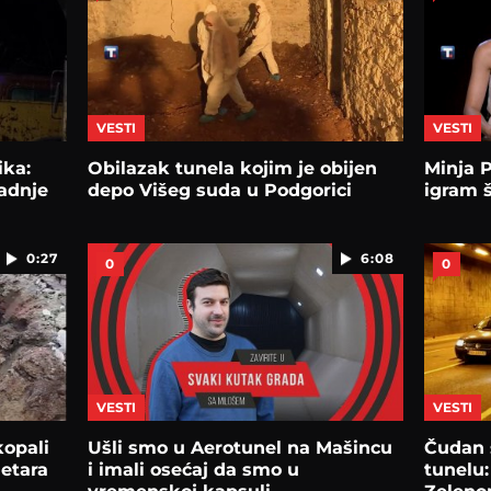
VESTI
VESTI
ika:
Obilazak tunela kojim je obijen
Minja P
radnje
depo Višeg suda u Podgorici
igram 
0:27
6:08
0
0
VESTI
VESTI
kopali
Ušli smo u Aerotunel na Mašincu
Čudan 
etara
i imali osećaj da smo u
tunelu