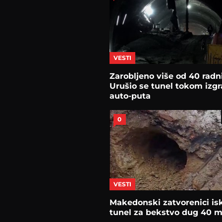
VESTI
Zarobljeno više od 40 radn
Urušio se tunel tokom izg
auto-puta
0
VESTI
Makedonski zatvorenici is
tunel za bekstvo dug 40 m