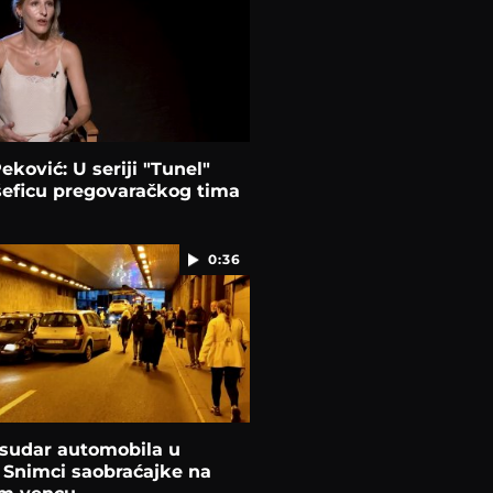
eković: U seriji "Tunel"
šeficu pregovaračkog tima
0:36
sudar automobila u
: Snimci saobraćajke na