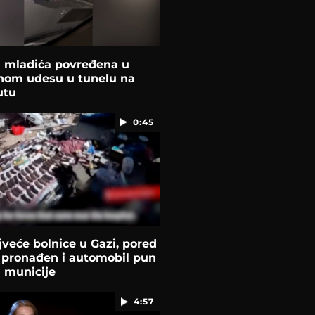
a mladića povređena u
čnom udesu u tunelu na
utu
0:45
veće bolnice u Gazi, pored
, pronađen i automobil pun
i municije
4:57