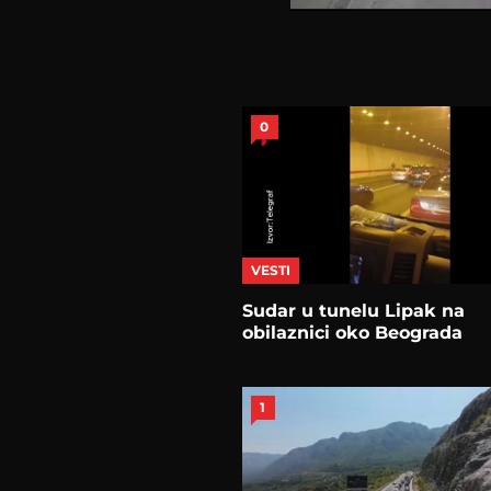
0
VESTI
Sudar u tunelu Lipak na
obilaznici oko Beograda
1