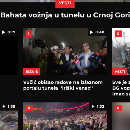
VESTI
Bahata vožnja u tunelu u Crnoj Gori
0:17
0:48
1
0
BIZNIS
VESTI
Vučić obišao radove na izlaznom
Sve je
portalu tunela ''Iriški venac''
BG voza
imao s
1:35
1:32
0
0