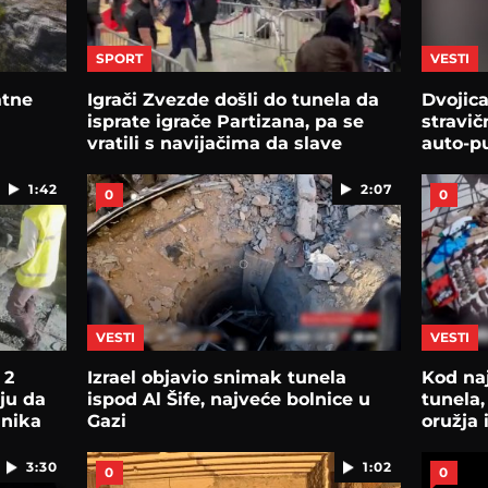
SPORT
VESTI
atne
Igrači Zvezde došli do tunela da
Dvojic
isprate igrače Partizana, pa se
stravi
vratili s navijačima da slave
auto-p
1:42
2:07
0
0
VESTI
VESTI
 2
Izrael objavio snimak tunela
Kod naj
ju da
ispod Al Šife, najveće bolnice u
tunela
dnika
Gazi
oružja 
3:30
1:02
0
0