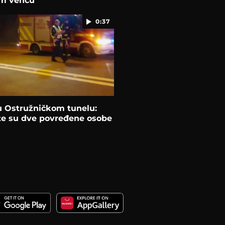
m vencu
0:37
u Ostružničkom tunelu:
te su dve povređene osobe