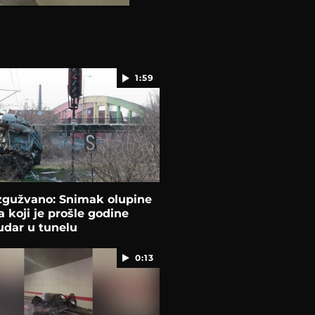
1:59
 zgužvano: Snimak olupine
 koji je prošle godine
udar u tunelu
0:13