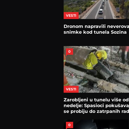
VESTI
Dronom napravili neverov
snimke kod tunela Sozina
0
VESTI
Zarobljeni u tunelu više od
nedelje: Spasioci pokušava
se probiju do zatrpanih ra
0