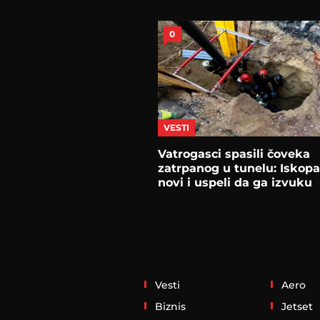
0
VESTI
Vatrogasci spasili čoveka
zatrpanog u tunelu: Iskopa
novi i uspeli da ga izvuku
Vesti
Aero
Biznis
Jetset