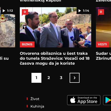
vremenskoj kapsuli
Zeleno
1:12
1:14
0
0
BIZNIS
VESTI
Otvorena obilaznica u šest traka
Sudar 
li su
do tunela Straževica: Vozači od 18
Zbrinu
časova mogu da je koriste
1
2
3
Život
Kuhinja