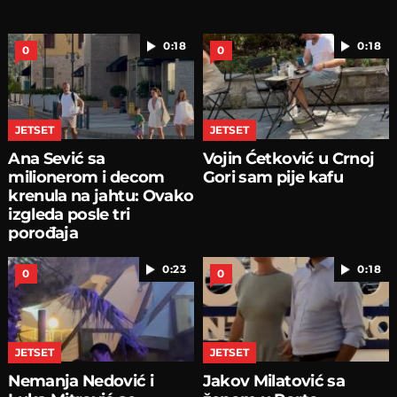
0:18
0:18
0
0
JETSET
JETSET
Ana Sević sa
Vojin Ćetković u Crnoj
milionerom i decom
Gori sam pije kafu
krenula na jahtu: Ovako
izgleda posle tri
porođaja
0:23
0:18
0
0
JETSET
JETSET
Nemanja Nedović i
Jakov Milatović sa