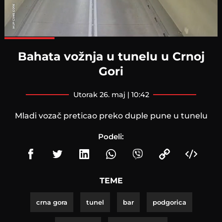
Loaded
:
100.00%
Bahata vožnja u tunelu u Crnoj
Gori
utorak 26. maj | 10:42
Mladi vozač preticao preko duple pune u tunelu
Podeli:
TEME
crna gora
tunel
bar
podgorica