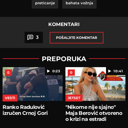
preticanje
bahata vožnja
KOMENTARI
3
POŠALJITE KOMENTAR
PREPORUKA
0:23
10:41
0
0
VESTI
JETSET
Ranko Radulović
"Nikome nije sjajno"
izručen Crnoj Gori
Maja Berović otvoreno
o krizi na estradi