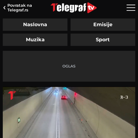
Povratak na
Telegraf.rs
Naslovna
Emisije
Muzika
Sport