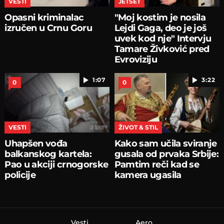
VESTI
JETSET
Opasni kriminalac
"Moj kostim je nosila
izručen u Crnu Goru
Lejdi Gaga, deo je još
uvek kod nje" Intervju
Tamare Živković pred
Evroviziju
1:07
3:22
0
0
VESTI
ŽIVOT & STIL
Uhapšen vođa
Kako sam učila sviranje
balkanskog kartela:
gusala od prvaka Srbije:
Pao u akciji crnogorske
Pamtim reči kad se
policije
kamera ugasila
Vesti
Aero