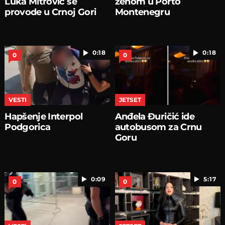
Luka Mitrović se
ženom u Porto
provode u Crnoj Gori
Montenegru
0:18
0:18
0
0
VESTI
JETSET
Hapšenje Interpol
Anđela Đuričić ide
Podgorica
autobusom za Crnu
Goru
0:09
5:17
0
0