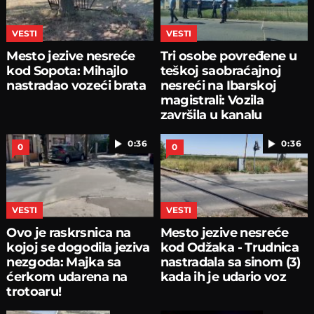
VESTI
VESTI
Mesto jezive nesreće
Tri osobe povređene u
kod Sopota: Mihajlo
teškoj saobraćajnoj
nastradao vozeći brata
nesreći na Ibarskoj
magistrali: Vozila
završila u kanalu
0:36
0:36
0
0
VESTI
VESTI
Ovo je raskrsnica na
Mesto jezive nesreće
kojoj se dogodila jeziva
kod Odžaka - Trudnica
nezgoda: Majka sa
nastradala sa sinom (3)
ćerkom udarena na
kada ih je udario voz
trotoaru!