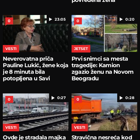
23:05
0:20
0
0
VESTI
JETSET
Neverovatna priča
Prvi snimci sa mesta
Pauline Lukić, žene koja
tragedije: Kamion
je 8 minuta bila
zgazio ženu na Novom
potopljena u Savi
Beogradu
0:27
0:28
0
0
VESTI
VESTI
Ovde je stradala majka
Stravična nesreća kod