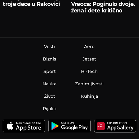
troje dece u Rakovici
Vreoca: Poginulo dvoje,
žena i dete kritično
Vesti
Aero
Biznis
Jetset
Sport
Hi-Tech
Nauka
Zanimljivosti
Život
Kuhinja
Rijaliti