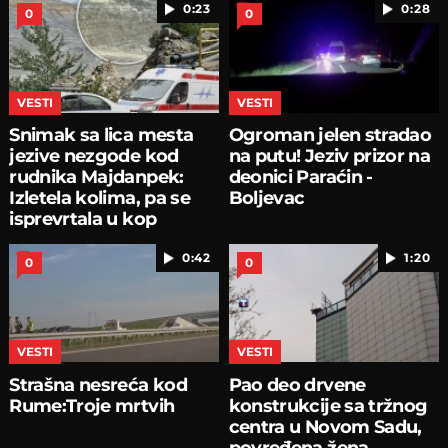
0:23
0:28
0
0
VESTI
VESTI
Snimak sa lica mesta
Ogroman jelen stradao
jezive nezgode kod
na putu! Jeziv prizor na
rudnika Majdanpek:
deonici Paraćin -
Izletela kolima, pa se
Boljevac
isprevrtala u kop
0:42
1:20
0
0
VESTI
VESTI
Strašna nesreća kod
Pao deo drvene
Rume:Troje mrtvih
konstrukcije sa tržnog
centra u Novom Sadu,
povređena žena