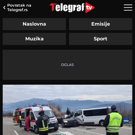
Povratak na
Telegraf.rs
Naslovna
Emisije
Muzika
Sport