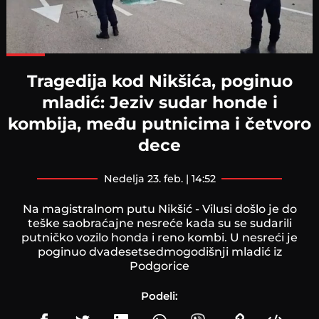
Loaded
:
100.00%
Tragedija kod Nikšića, poginuo
mladić: Jeziv sudar honde i
kombija, među putnicima i četvoro
dece
nedelja 23. feb. | 14:52
Na magistralnom putu Nikšić - Vilusi došlo je do
teške saobraćajne nesreće kada su se sudarili
putničko vozilo honda i reno kombi. U nesreći je
poginuo dvadesetsedmogodišnji mladić iz
Podgorice
Podeli: