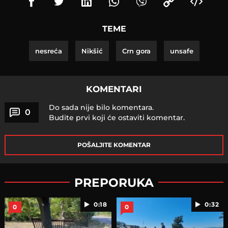
TEME
nesreća
Nikšić
Crn gora
unsafe
KOMENTARI
Do sada nije bilo komentara.
0
Budite prvi koji će ostaviti komentar.
POŠALJITE KOMENTAR
PREPORUKA
0:18
0:32
0
0