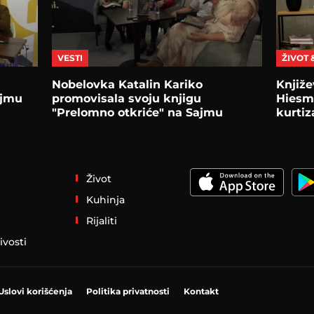
VESTI
ŽIVOT 
Nobelovka Katalin Kariko
Knjiže
ajmu
promovisala svoju knjigu
Hiesma
"Prelomno otkriće" na Sajmu
kurtiz
knjiga u Beogradu
Život
Kuhinja
Rijaliti
ivosti
Uslovi korišćenja
Politika privatnosti
Kontakt