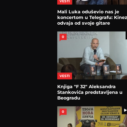
VESTI
Mali Luka oduševio nas je
koncertom u Telegrafu: Kinez
odvaja od svoje gitare
0
VESTI
Knjiga "F 32" Aleksandra
Stankovića predstavljena u
Beogradu
0