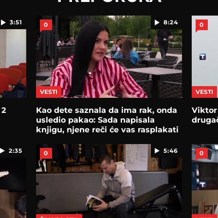
3:51
8:24
0
0
VESTI
VESTI
 2
Kao dete saznala da ima rak, onda
Viktor
usledio pakao: Sada napisala
drugač
knjigu, njene reči će vas rasplakati
2:35
5:46
0
0