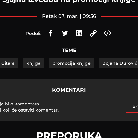
petak 07. mar. | 09:56
Podeli:
TEME
Gitara
knjiga
promocija knjige
Bojana Đurović
KOMENTARI
je bilo komentara.
PO
i koji će ostaviti komentar.
PREPORUKA