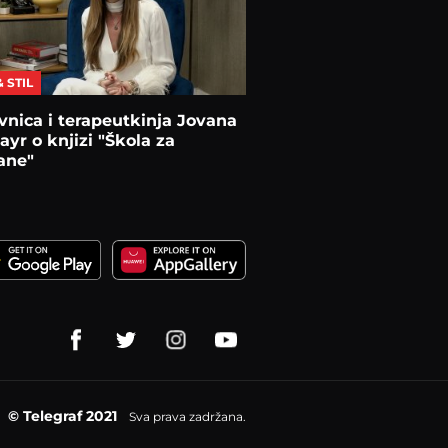
& STIL
vnica i terapeutkinja Jovana
yr o knjizi "Škola za
ane"
© Telegraf 2021
Sva prava zadržana.