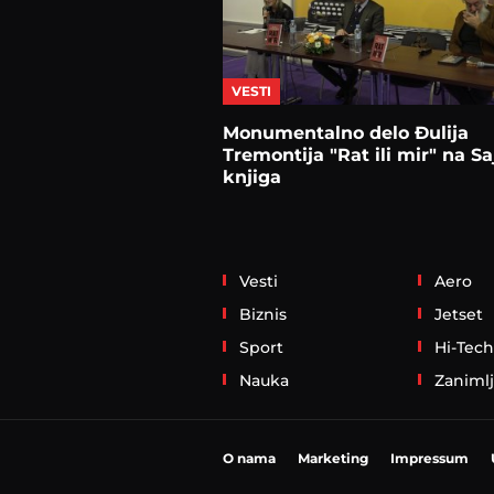
VESTI
Monumentalno delo Đulija
Tremontija "Rat ili mir" na S
knjiga
Vesti
Aero
Biznis
Jetset
Sport
Hi-Tech
Nauka
Zanimlj
O nama
Marketing
Impressum