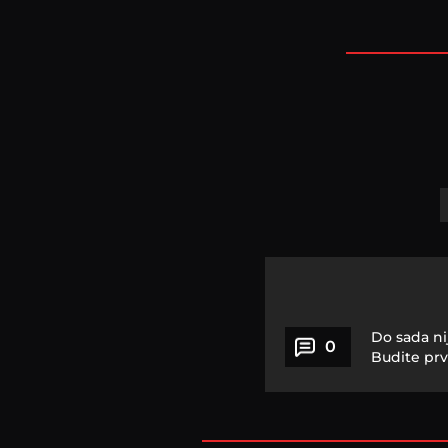
Do sada ni
0
Budite prv