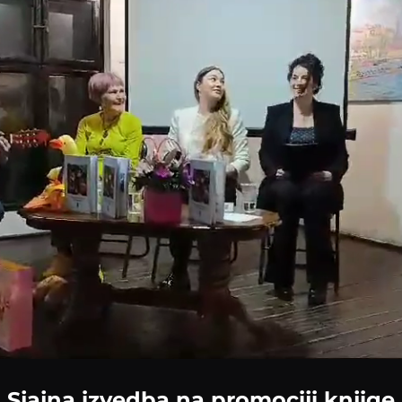
Loaded
:
71.75%
Sjajna izvedba na promociji knjige