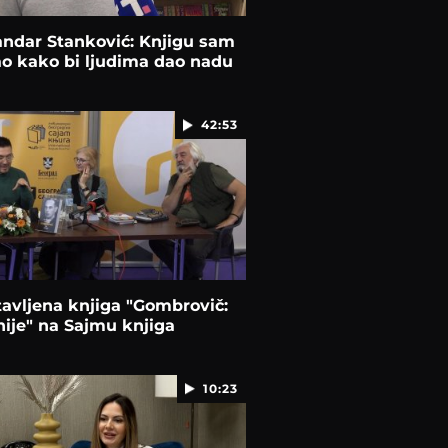
andar Stanković: Knjigu sam
o kako bi ljudima dao nadu
42:53
avljena knjiga "Gombrovič:
nije" na Sajmu knjiga
10:23