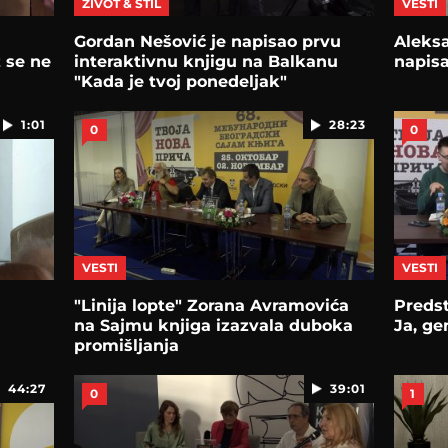
ŽIVOT & STIL
VESTI
Gordan Nešović je napisao prvu
Aleks
 se ne
interaktivnu knjigu na Balkanu
napisa
"Kada je tvoj ponedeljak"
1:01
28:23
0
0
VESTI
VESTI
"Linija lopte" Zorana Avramovića
Predst
na Sajmu knjiga izazvala duboka
Ja, ge
promišljanja
44:27
39:01
0
1