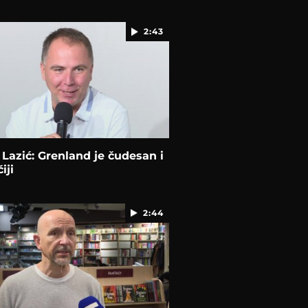
2:43
 Lazić: Grenland je čudesan i
iji
2:44