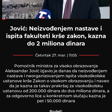
Loaded
:
27.06%
Jović: Neizvođenjem nastave i
ispita fakulteti krše zakon, kazna
do 2 miliona dinara
četvrtak 27. mar. | 11:05
Pomoćnik ministra za visoko obrazovanje
Aleksandar Jović izjavio je danas da neizvođenjem
nastave i neorganizovanjem ispita visokoškolske
ustanove krše Zakon o visokom obrazovanju i naveo
da je kazna za takav prekršaj za visokoškolsku
ustanovu od 200.000 dinara do dva miliona dinara, a
za odgovorno lice u konkretnom slučaju kazna je
pet i 50.000 dinara
Podeli: