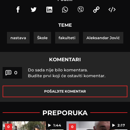
TEME
nastava
Škole
fakulteti
Aleksandar Jović
KOMENTARI
Do sada nije bilo komentara.
0
Budite prvi koji će ostaviti komentar.
POŠALJITE KOMENTAR
PREPORUKA
1:44
2:17
0
0