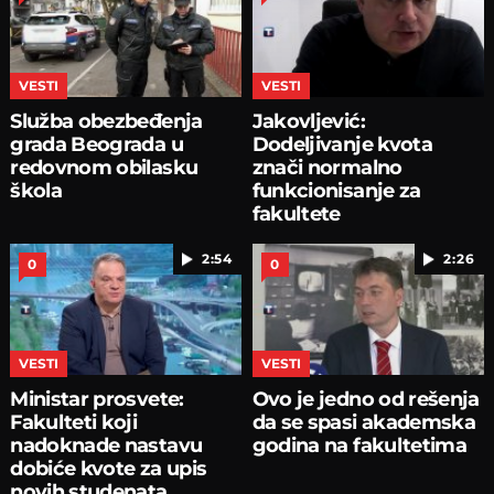
VESTI
VESTI
Služba obezbeđenja
Jakovljević:
grada Beograda u
Dodeljivanje kvota
redovnom obilasku
znači normalno
škola
funkcionisanje za
fakultete
2:54
2:26
0
0
VESTI
VESTI
Ministar prosvete:
Ovo je jedno od rešenja
Fakulteti koji
da se spasi akademska
nadoknade nastavu
godina na fakultetima
dobiće kvote za upis
novih studenata