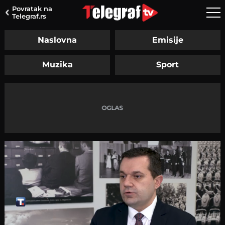
Povratak na
Telegraf.rs
Naslovna
Emisije
Muzika
Sport