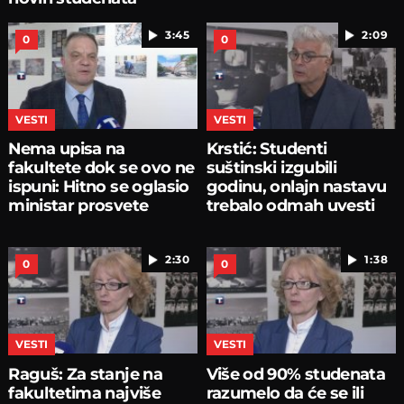
3:45
2:09
0
0
VESTI
VESTI
Nema upisa na
Krstić: Studenti
fakultete dok se ovo ne
suštinski izgubili
ispuni: Hitno se oglasio
godinu, onlajn nastavu
ministar prosvete
trebalo odmah uvesti
2:30
1:38
0
0
VESTI
VESTI
Raguš: Za stanje na
Više od 90% studenata
fakultetima najviše
razumelo da će se ili