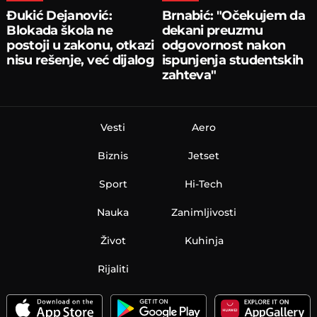
Đukić Dejanović:
Brnabić: "Očekujem da
Blokada škola ne
dekani preuzmu
postoji u zakonu, otkazi
odgovornost nakon
nisu rešenje, već dijalog
ispunjenja studentskih
zahteva"
Vesti
Aero
Biznis
Jetset
Sport
Hi-Tech
Nauka
Zanimljivosti
Život
Kuhinja
Rijaliti