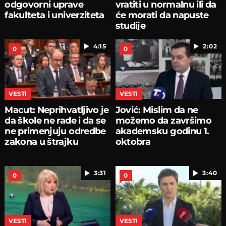
odgovorni uprave
vratiti u normalnu ili da
fakulteta i univerziteta
će morati da napuste
studije
4:15
2:02
0
0
VESTI
VESTI
Macut: Neprihvatljivo je
Jović: Mislim da ne
da škole ne rade i da se
možemo da završimo
ne primenjuju odredbe
akademsku godinu 1.
zakona u štrajku
oktobra
3:31
3:40
0
0
VESTI
VESTI