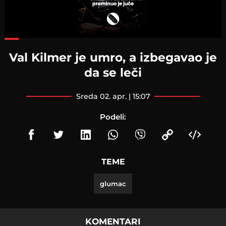
Loaded
:
63.23%
Val Kilmer je umro, a izbegavao je
da se leči
sreda 02. apr. | 15:07
Podeli:
TEME
glumac
KOMENTARI