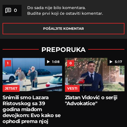
Do sada nije bilo komentara.
0
Budite prvi koji će ostaviti komentar.
POŠALJITE KOMENTAR
PREPORUKA
1:08
5:17
1
0
JETSET
VESTI
Snimili smo Lazara
Zlatan Vidović o seriji
Ristovskog sa 39
"Advokatice"
godina mlađom
devojkom: Evo kako se
ophodi prema njoj