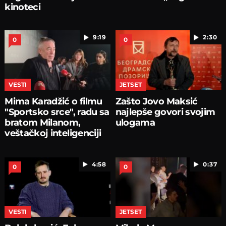
kinoteci
9:19
2:30
0
0
VESTI
JETSET
Mima Karadžić o filmu
Zašto Jovo Maksić
"Sportsko srce", radu sa
najlepše govori svojim
bratom Milanom,
ulogama
veštačkoj inteligenciji
4:58
0:37
0
0
VESTI
JETSET