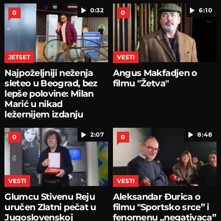
0:32
6:10
0
0
JETSET
VESTI
Najpoželjniji neženja
Angus Makfadjen o
sleteo u Beograd, bez
filmu "Žetva"
lepše polovine: Milan
Marić u nikad
ležernijem izdanju
2:07
8:48
0
0
VESTI
VESTI
Glumcu Stivenu Reju
Aleksandar Đurica o
uručen Zlatni pečat u
filmu "Sportsko srce” i
Jugoslovenskoj
fenomenu „negativaca”