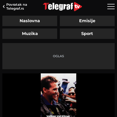
Povratak na
Telegraf.rs
Naslovna
Emisije
Muzika
Sport