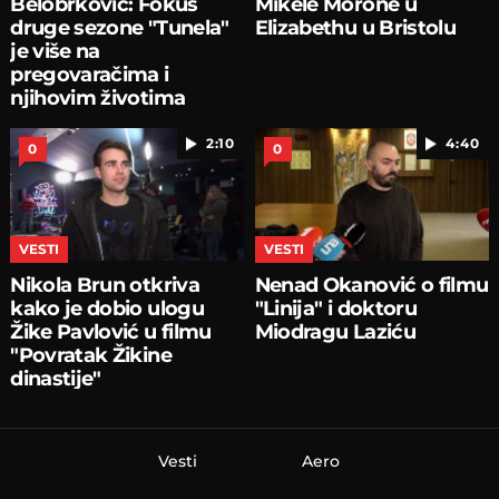
Belobrković: Fokus
Mikele Morone u
druge sezone "Tunela"
Elizabethu u Bristolu
je više na
pregovaračima i
njihovim životima
2:10
4:40
0
0
VESTI
VESTI
Nikola Brun otkriva
Nenad Okanović o filmu
kako je dobio ulogu
"Linija" i doktoru
Žike Pavlović u filmu
Miodragu Laziću
"Povratak Žikine
dinastije"
Vesti
Aero