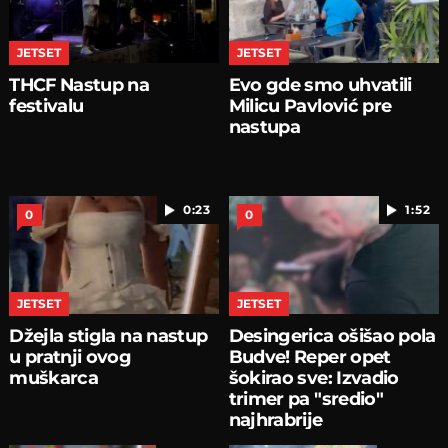
JETSET
JETSET
THCF Nastup na
Evo gde smo uhvatili
festivalu
Milicu Pavlović pre
nastupa
0:23
1:52
0
0
JETSET
JETSET
Džejla stigla na nastup
Desingerica ošišao pola
u pratnji ovog
Budve! Reper opet
muškarca
šokirao sve: Izvadio
trimer pa "sredio"
najhrabrije