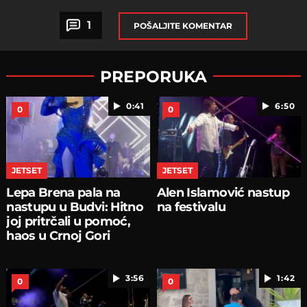
1
POŠALJITE KOMENTAR
PREPORUKA
0:41
6:50
0
0
JETSET
JETSET
Lepa Brena pala na
Alen Islamović nastup
nastupu u Budvi: Hitno
na festivalu
joj pritrčali u pomoć,
haos u Crnoj Gori
3:56
1:42
0
0