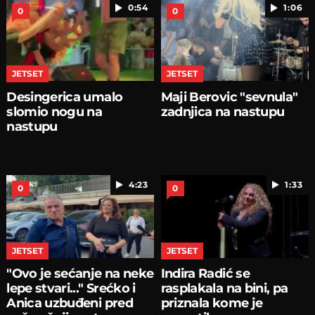
0:54
1:06
0
0
JETSET
JETSET
Desingerica umalo
Maji Berovic "sevnula"
slomio nogu na
zadnjica na nastupu
nastupu
4:23
1:33
0
0
JETSET
JETSET
"Ovo je sećanje na neke
Indira Radić se
lepe stvari..." Srećko i
rasplakala na bini, pa
Anica uzbuđeni pred
priznala kome je