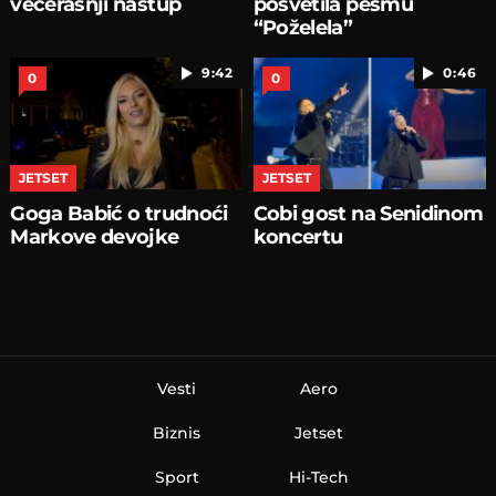
večerašnji nastup
posvetila pesmu
“Poželela”
9:42
0:46
0
0
JETSET
JETSET
Goga Babić o trudnoći
Cobi gost na Senidinom
Markove devojke
koncertu
Vesti
Aero
Biznis
Jetset
Sport
Hi-Tech