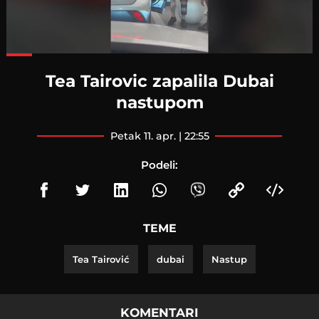
Loaded
:
60.08%
Tea Tairovic zapalila Dubai
nastupom
petak 11. apr. | 22:55
Podeli:
TEME
Tea Tairović
dubai
Nastup
KOMENTARI