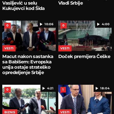
Vasiljević u selu
Vladi Srbije
Kukujevci kod Šida
10:06
4:00
0
0
VESTI
VESTI
Macut nakon sastanka
Doček premijera Češke
sa Babišem: Evropska
unija ostaje strateško
opredeljenje Srbije
4:21
18:04
0
1
BIZNIS
VESTI