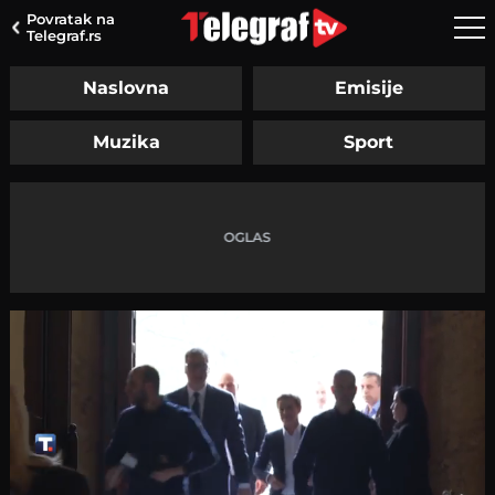
Povratak na
Telegraf.rs
Naslovna
Emisije
Muzika
Sport