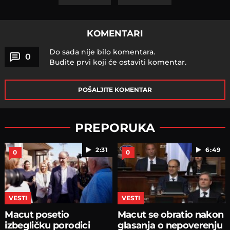
KOMENTARI
Do sada nije bilo komentara.
0
Budite prvi koji će ostaviti komentar.
POŠALJITE KOMENTAR
PREPORUKA
2:31
6:49
0
0
VESTI
VESTI
Macut posetio
Macut se obratio nakon
izbegličku porodici
glasanja o nepoverenju