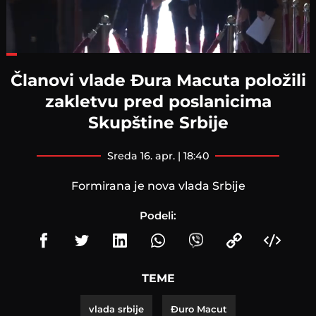
Loaded
:
30.91%
Članovi vlade Đura Macuta položili
zakletvu pred poslanicima
Skupštine Srbije
sreda 16. apr. | 18:40
Formirana je nova vlada Srbije
Podeli:
TEME
vlada srbije
Đuro Macut