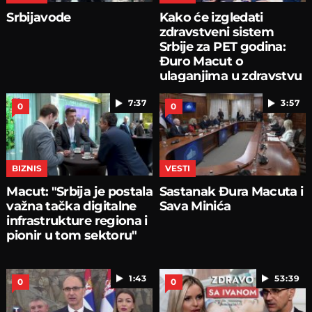
Srbijavode
Kako će izgledati
zdravstveni sistem
Srbije za PET godina:
Đuro Macut o
ulaganjima u zdravstvu
7:37
3:57
0
0
BIZNIS
VESTI
Macut: "Srbija je postala
Sastanak Đura Macuta i
važna tačka digitalne
Sava Minića
infrastrukture regiona i
pionir u tom sektoru"
1:43
53:39
0
0