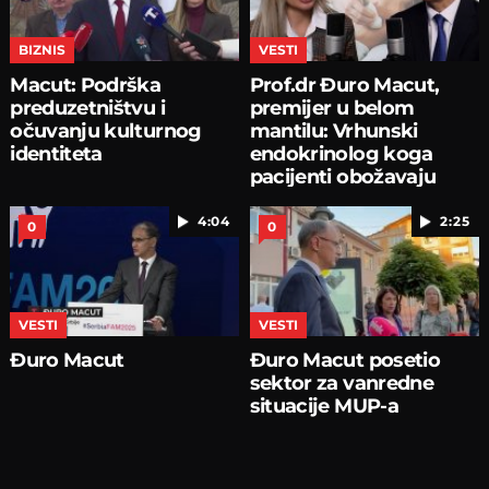
BIZNIS
VESTI
Macut: Podrška
Prof.dr Đuro Macut,
preduzetništvu i
premijer u belom
očuvanju kulturnog
mantilu: Vrhunski
identiteta
endokrinolog koga
pacijenti obožavaju
4:04
2:25
0
0
VESTI
VESTI
Đuro Macut
Đuro Macut posetio
sektor za vanredne
situacije MUP-a