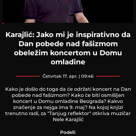
Loaded
:
5.59%
Karajlić: Jako mi je inspirativno da
Dan pobede nad fašizmom
obeležim koncertom u Domu
omladine
četvrtak 17. apr. | 09:46
Kako je došlo do toga da će održati koncert na Dan
pobede nad fašizmom? Kako će biti osmišljen
koncert u Domu omladine Beograda? Kakvo
značenje za nejga ima 9. maj? Na kojoj knjizi
trenutno radi, za "Tanjug reflektor" otkriva muzičar
Nele Karajlić
Podeli: