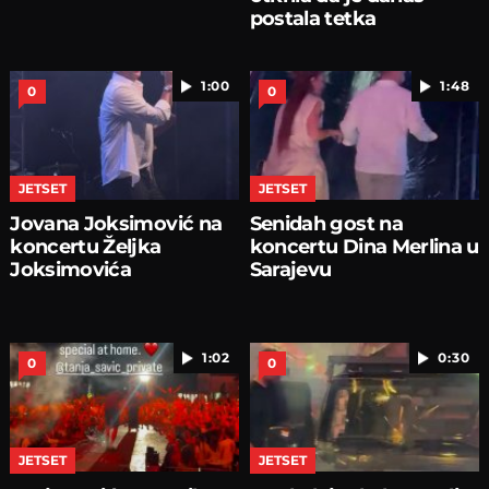
postala tetka
1:00
1:48
0
0
JETSET
JETSET
Jovana Joksimović na
Senidah gost na
koncertu Željka
koncertu Dina Merlina u
Joksimovića
Sarajevu
1:02
0:30
0
0
JETSET
JETSET