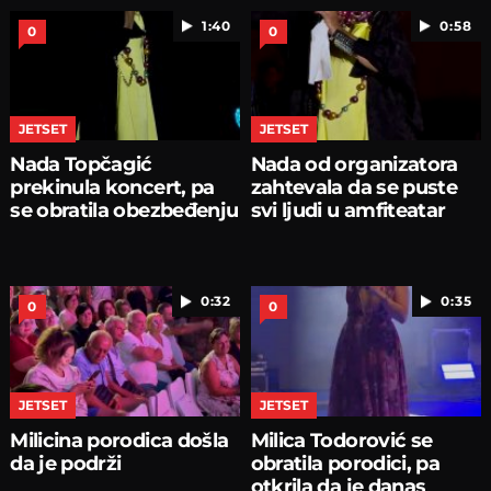
1:40
0:58
0
0
JETSET
JETSET
Nada Topčagić
Nada od organizatora
prekinula koncert, pa
zahtevala da se puste
se obratila obezbeđenju
svi ljudi u amfiteatar
0:32
0:35
0
0
JETSET
JETSET
Milicina porodica došla
Milica Todorović se
da je podrži
obratila porodici, pa
otkrila da je danas