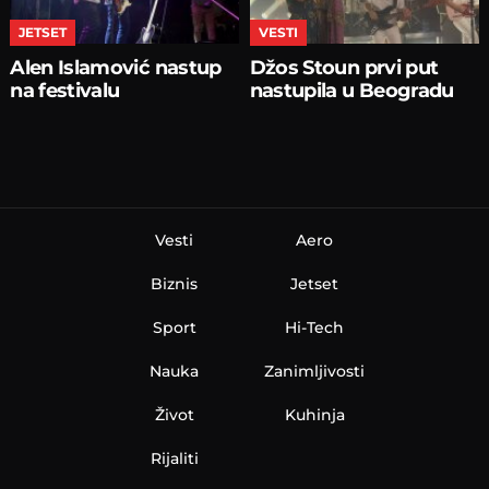
JETSET
VESTI
Alen Islamović nastup
Džos Stoun prvi put
na festivalu
nastupila u Beogradu
Vesti
Aero
Biznis
Jetset
Sport
Hi-Tech
Nauka
Zanimljivosti
Život
Kuhinja
Rijaliti