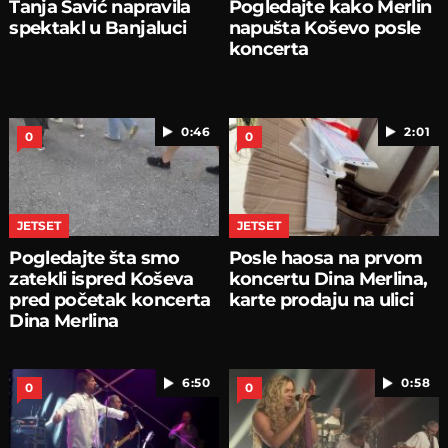
Tanja Savić napravila
Pogledajte kako Merlin
spektakl u Banjaluci
napušta Koševo posle
koncerta
0:46
2:01
0
0
JETSET
JETSET
Pogledajte šta smo
Posle haosa na prvom
zatekli ispred Koševa
koncertu Dina Merlina,
pred početak koncerta
karte prodaju na ulici
Dina Merlina
6:50
0:58
0
0