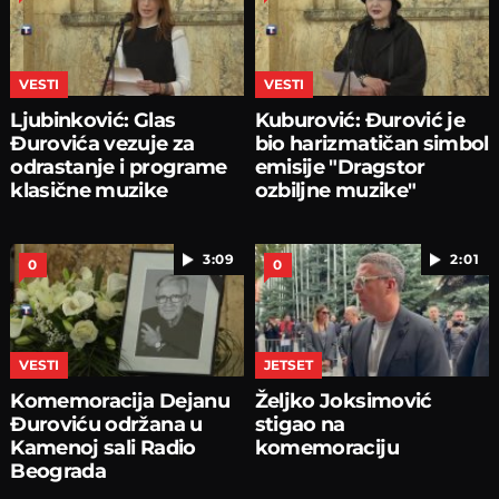
VESTI
VESTI
Ljubinković: Glas
Kuburović: Đurović je
Đurovića vezuje za
bio harizmatičan simbol
odrastanje i programe
emisije "Dragstor
klasične muzike
ozbiljne muzike"
3:09
2:01
0
0
VESTI
JETSET
Komemoracija Dejanu
Željko Joksimović
Đuroviću održana u
stigao na
Kamenoj sali Radio
komemoraciju
Beograda