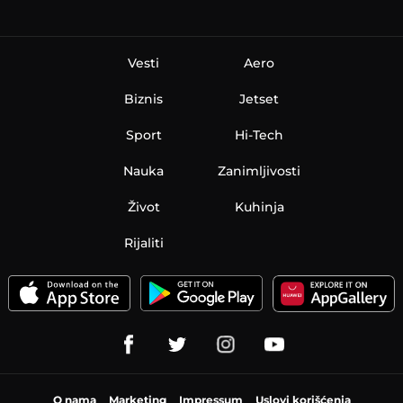
Vesti
Aero
Biznis
Jetset
Sport
Hi-Tech
Nauka
Zanimljivosti
Život
Kuhinja
Rijaliti
O nama
Marketing
Impressum
Uslovi korišćenja