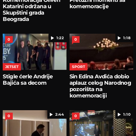
Katarini održana u
komemoracije
Skupštini grada
Beograda
1:22
1:18
0
0
JETSET
SPORT
Stigle ćerle Andrije
Sin Edina Avdića dobio
Bajića sa decom
aplauz celog Narodnog
pozorišta na
komemoraciji
2:44
1:10
0
0