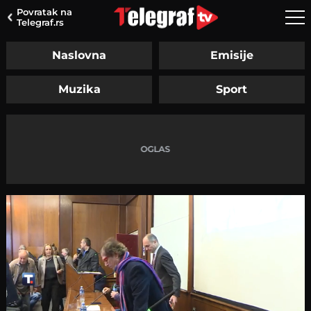
Povratak na
Telegraf.rs
Naslovna
Emisije
Muzika
Sport