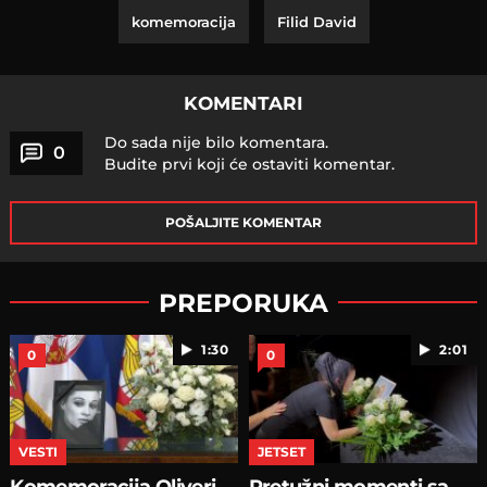
komemoracija
Filid David
KOMENTARI
Do sada nije bilo komentara.
0
Budite prvi koji će ostaviti komentar.
POŠALJITE KOMENTAR
PREPORUKA
1:30
2:01
0
0
VESTI
JETSET
Komemoracija Oliveri
Pretužni momenti sa