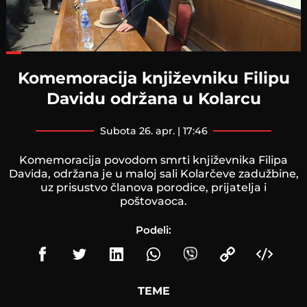
Loaded
:
42.87%
Komemoracija književniku Filipu
Davidu održana u Kolarcu
subota 26. apr. | 17:46
Komemoracija povodom smrti književnika Filipa
Davida, održana je u maloj sali Kolarčeve zadužbine,
uz prisustvo članova porodice, prijatelja i
poštovaoca.
Podeli:
TEME