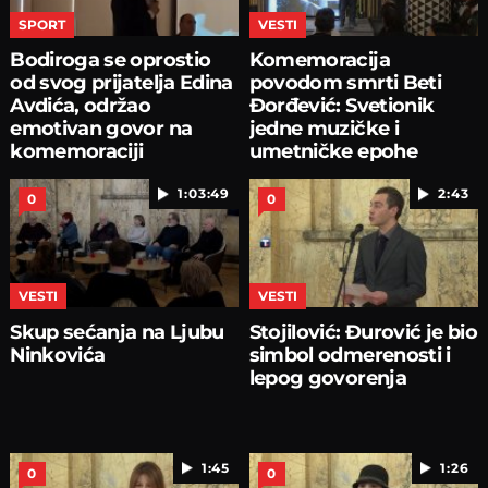
SPORT
VESTI
Bodiroga se oprostio
Komemoracija
od svog prijatelja Edina
povodom smrti Beti
Avdića, održao
Đorđević: Svetionik
emotivan govor na
jedne muzičke i
komemoraciji
umetničke epohe
1:03:49
2:43
0
0
VESTI
VESTI
Skup sećanja na Ljubu
Stojilović: Đurović je bio
Ninkovića
simbol odmerenosti i
lepog govorenja
1:45
1:26
0
0