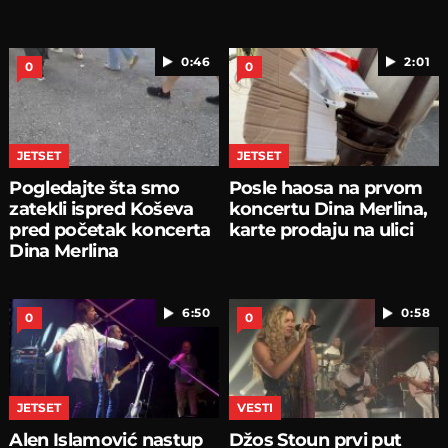
0:46
2:01
0
0
JETSET
JETSET
Pogledajte šta smo
Posle haosa na prvom
zatekli ispred Koševa
koncertu Dina Merlina,
pred početak koncerta
karte prodaju na ulici
Dina Merlina
6:50
0:58
0
0
JETSET
VESTI
Alen Islamović nastup
Džos Stoun prvi put