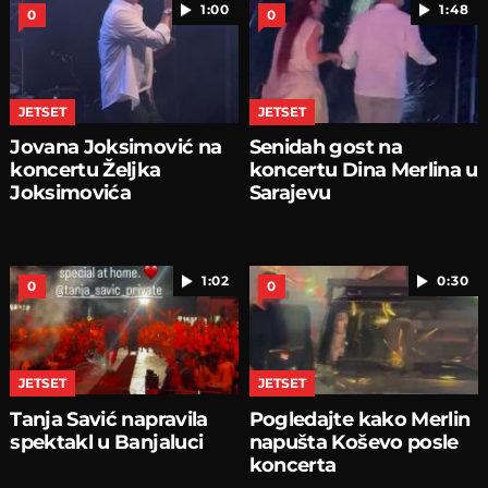
1:00
1:48
0
0
JETSET
JETSET
Jovana Joksimović na
Senidah gost na
koncertu Željka
koncertu Dina Merlina u
Joksimovića
Sarajevu
1:02
0:30
0
0
JETSET
JETSET
Tanja Savić napravila
Pogledajte kako Merlin
spektakl u Banjaluci
napušta Koševo posle
koncerta