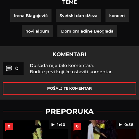
TEME
Irena Blagojević
Svetski dan džeza
koncert
novi album
Dom omladine Beograda
KOMENTARI
Do sada nije bilo komentara.
0
Budite prvi koji će ostaviti komentar.
POŠALJITE KOMENTAR
PREPORUKA
1:40
0:58
0
0