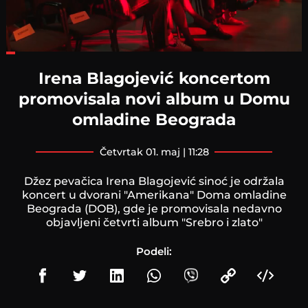
Loaded
:
29.27%
Irena Blagojević koncertom
promovisala novi album u Domu
omladine Beograda
četvrtak 01. maj | 11:28
Džez pevačica Irena Blagojević sinoć je održala
koncert u dvorani "Amerikana" Doma omladine
Beograda (DOB), gde je promovisala nedavno
objavljeni četvrti album "Srebro i zlato"
Podeli: