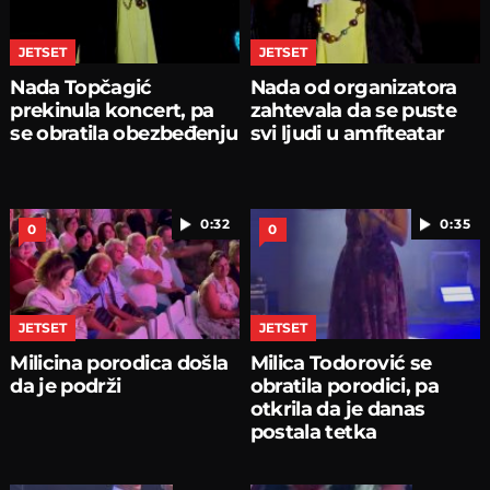
JETSET
JETSET
Nada Topčagić
Nada od organizatora
prekinula koncert, pa
zahtevala da se puste
se obratila obezbeđenju
svi ljudi u amfiteatar
0:32
0:35
0
0
JETSET
JETSET
Milicina porodica došla
Milica Todorović se
da je podrži
obratila porodici, pa
otkrila da je danas
postala tetka