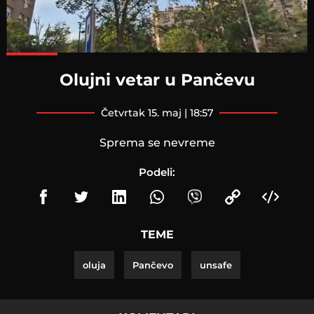
Loaded
:
100.00%
Olujni vetar u Pančevu
četvrtak 15. maj | 18:57
Sprema se nevreme
Podeli:
TEME
oluja
Pančevo
unsafe