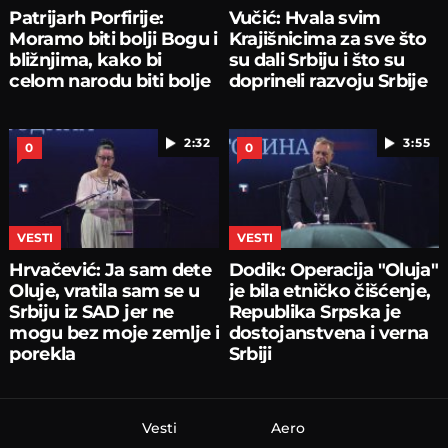
Patrijarh Porfirije:
Vučić: Hvala svim
Moramo biti bolji Bogu i
Krajišnicima za sve što
bližnjima, kako bi
su dali Srbiju i što su
celom narodu biti bolje
doprineli razvoju Srbije
2:32
3:55
0
0
VESTI
VESTI
Hrvačević: Ja sam dete
Dodik: Operacija "Oluja"
Oluje, vratila sam se u
je bila etničko čišćenje,
Srbiju iz SAD jer ne
Republika Srpska je
mogu bez moje zemlje i
dostojanstvena i verna
porekla
Srbiji
Vesti
Aero