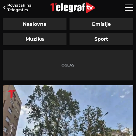
Povratak na
Telegraf.rs
Naslovna
Emisije
Muzika
Sport