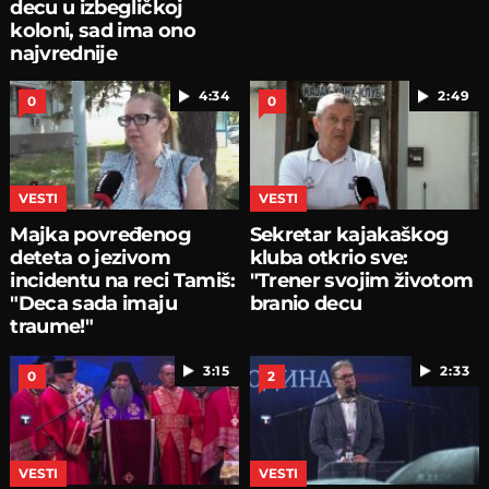
decu u izbegličkoj
koloni, sad ima ono
najvrednije
4:34
2:49
0
0
VESTI
VESTI
Majka povređenog
Sekretar kajakaškog
deteta o jezivom
kluba otkrio sve:
incidentu na reci Tamiš:
"Trener svojim životom
"Deca sada imaju
branio decu
traume!"
3:15
2:33
0
2
VESTI
VESTI