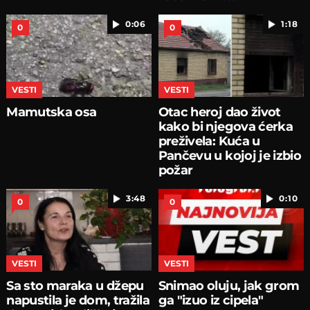
0:06
1:18
0
0
VESTI
VESTI
Mamutska osa
Otac heroj dao život
kako bi njegova ćerka
preživela: Kuća u
Pančevu u kojoj je izbio
požar
3:48
0:10
0
0
VESTI
VESTI
Sa sto maraka u džepu
Snimao oluju, jak grom
napustila je dom, tražila
ga "izuo iz cipela"