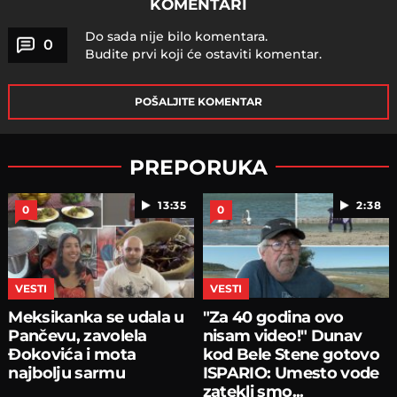
KOMENTARI
Do sada nije bilo komentara.
0
Budite prvi koji će ostaviti komentar.
POŠALJITE KOMENTAR
PREPORUKA
13:35
2:38
0
0
VESTI
VESTI
Meksikanka se udala u
"Za 40 godina ovo
Pančevu, zavolela
nisam video!" Dunav
Đokovića i mota
kod Bele Stene gotovo
najbolju sarmu
ISPARIO: Umesto vode
zatekli smo...