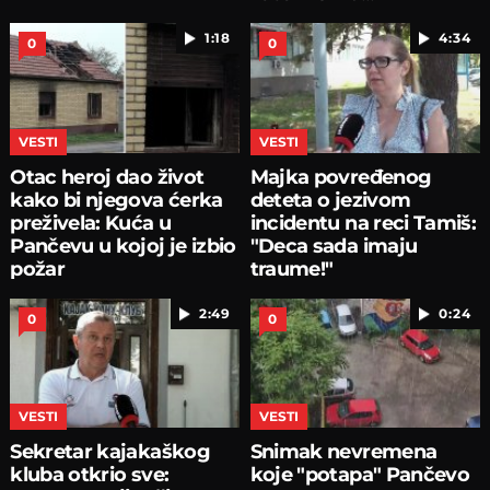
1:18
4:34
0
0
VESTI
VESTI
Otac heroj dao život
Majka povređenog
kako bi njegova ćerka
deteta o jezivom
preživela: Kuća u
incidentu na reci Tamiš:
Pančevu u kojoj je izbio
"Deca sada imaju
požar
traume!"
2:49
0:24
0
0
VESTI
VESTI
Sekretar kajakaškog
Snimak nevremena
kluba otkrio sve:
koje "potapa" Pančevo