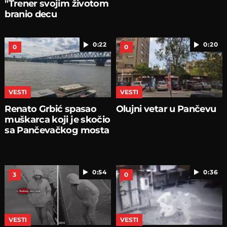
"Trener svojim životom
branio decu
0:22
0:20
0
0
VESTI
VESTI
Renato Grbić spasao
Olujni vetar u Pančevu
muškarca koji je skočio
sa Pančevačkog mosta
0:54
0:36
3
0
VESTI
VESTI