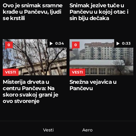
Ovo je snimak sramne
Snimak jezive tuče u
krađe u Pančevu, ljudi
Pančevu u kojoj otac i
se krstili
sin biju dečaka
0:34
0:33
0
0
VESTI
VESTI
Misterija drveta u
Snežna vejavica u
centru Pančeva: Na
Pančevu
skoro svakoj grani je
ovo stvorenje
Vesti
Aero