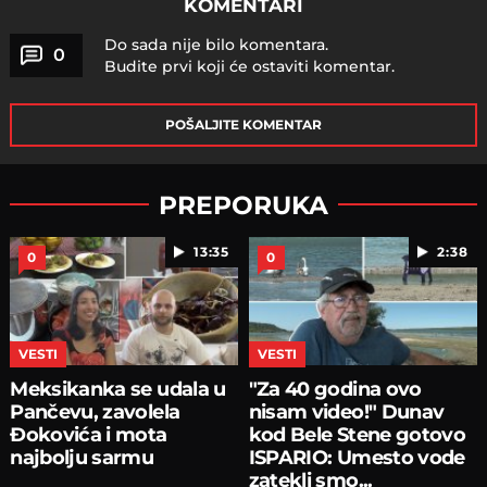
KOMENTARI
Do sada nije bilo komentara.
0
Budite prvi koji će ostaviti komentar.
POŠALJITE KOMENTAR
PREPORUKA
13:35
2:38
0
0
VESTI
VESTI
Meksikanka se udala u
"Za 40 godina ovo
Pančevu, zavolela
nisam video!" Dunav
Đokovića i mota
kod Bele Stene gotovo
najbolju sarmu
ISPARIO: Umesto vode
zatekli smo...