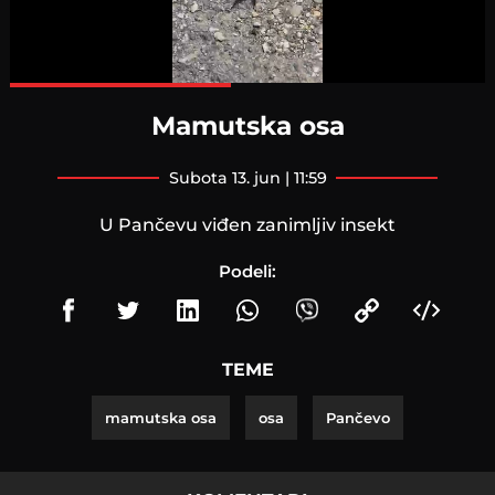
Loaded
:
100.00%
Mamutska osa
subota 13. jun | 11:59
U Pančevu viđen zanimljiv insekt
Podeli:
TEME
mamutska osa
osa
Pančevo