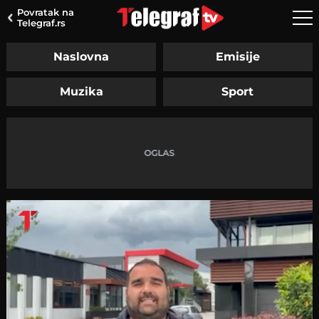
Povratak na
Telegraf.rs
Naslovna
Emisije
Muzika
Sport