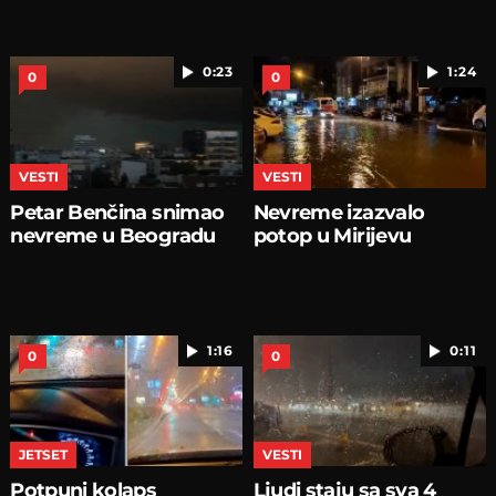
0:23
1:24
0
0
VESTI
VESTI
Petar Benčina snimao
Nevreme izazvalo
nevreme u Beogradu
potop u Mirijevu
1:16
0:11
0
0
JETSET
VESTI
Potpuni kolaps
Ljudi staju sa sva 4