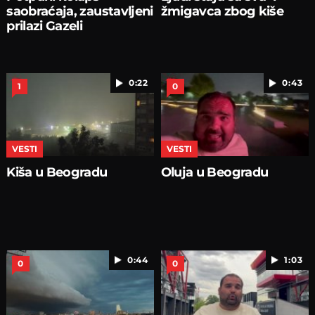
saobraćaja, zaustavljeni
žmigavca zbog kiše
prilazi Gazeli
0:22
0:43
1
0
VESTI
VESTI
Kiša u Beogradu
Oluja u Beogradu
0:44
1:03
0
0