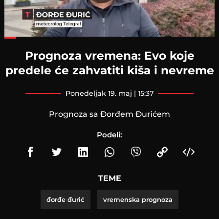
Loaded
:
55.04%
Prognoza vremena: Evo koje
predele će zahvatiti kiša i nevreme
ponedeljak 19. maj | 15:37
Prognoza sa Đorđem Đurićem
Podeli:
TEME
đorđe đurić
vremenska prognoza