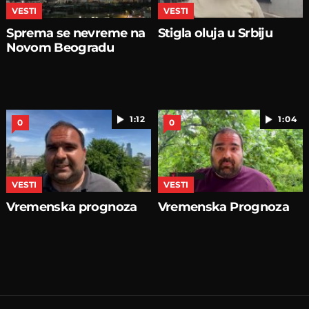
VESTI
VESTI
Sprema se nevreme na
Stigla oluja u Srbiju
Novom Beogradu
1:12
1:04
0
0
VESTI
VESTI
Vremenska prognoza
Vremenska Prognoza