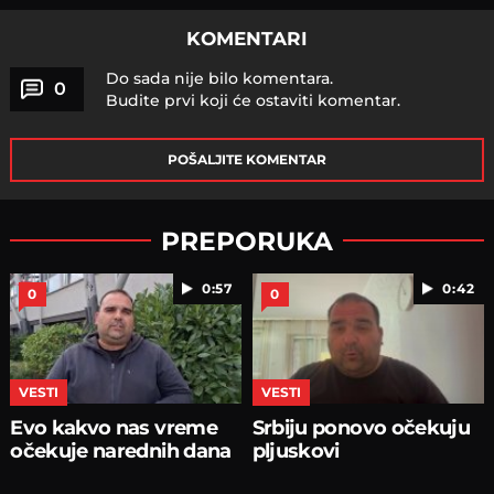
KOMENTARI
Do sada nije bilo komentara.
0
Budite prvi koji će ostaviti komentar.
POŠALJITE KOMENTAR
PREPORUKA
0:57
0:42
0
0
VESTI
VESTI
Evo kakvo nas vreme
Srbiju ponovo očekuju
očekuje narednih dana
pljuskovi