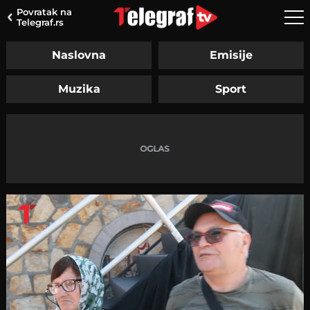
Povratak na
Telegraf.rs
Naslovna
Emisije
Muzika
Sport