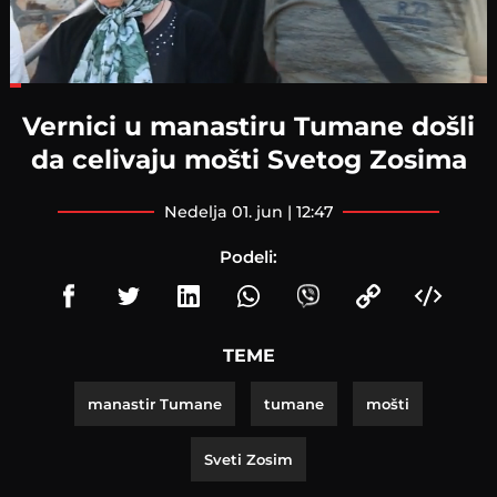
Loaded
:
21.19%
Vernici u manastiru Tumane došli
da celivaju mošti Svetog Zosima
nedelja 01. jun | 12:47
Podeli:
TEME
manastir Tumane
tumane
mošti
Sveti Zosim