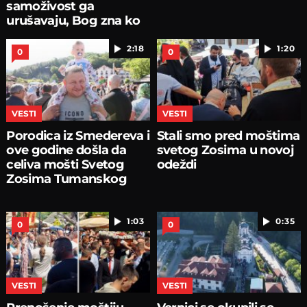
samoživost ga
urušavaju, Bog zna ko
smo
2:18
1:20
0
0
VESTI
VESTI
Porodica iz Smedereva i
Stali smo pred moštima
ove godine došla da
svetog Zosima u novoj
celiva mošti Svetog
odeždi
Zosima Tumanskog
1:03
0:35
0
0
VESTI
VESTI