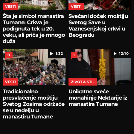
VESTI
VESTI
Šta je simbol manastira
Svečani doček moštiju
Tumane: Crkva je
Svetog Save u
podignuta tek u 20.
Vaznesenjskoj crkvi u
veku, ali priča je mnogo
Beogradu
duža
1:32
12:10
0
1
VESTI
ŽIVOT & STIL
Tradicionalno
Unikatne sveće
presvlačenje moštiju
monahinje Nektarije iz
Svetog Zosima održaće
manastira Tumane
se u nedelju u
manastiru Tumane