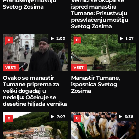
Prenošenje moštiju
Vernici se okupili se
Svetog Zosima
ispred manastira
Tumane: Prisustvuju
presvlačenju moštiju
Svetog Zosima
2:00
1:27
0
0
VESTI
VESTI
Ovako se manastir
Manastir Tumane,
Tumane priprema za
isposnica Svetog
veliki događaj u
Zosima
nedelju: Očekuje se
desetine hiljada vernika
7:07
3:38
0
0