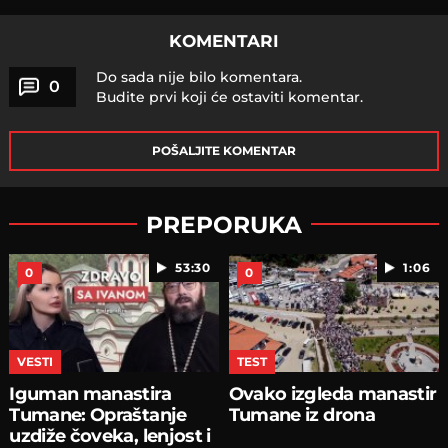
KOMENTARI
Do sada nije bilo komentara.
0
Budite prvi koji će ostaviti komentar.
POŠALJITE KOMENTAR
PREPORUKA
53:30
1:06
0
0
VESTI
TEST
Iguman manastira
Ovako izgleda manastir
Tumane: Opraštanje
Tumane iz drona
uzdiže čoveka, lenjost i