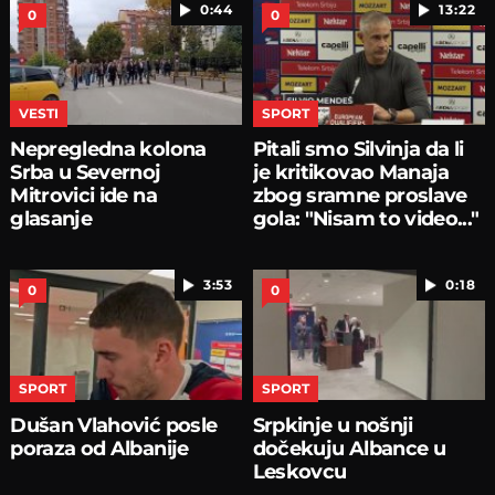
0:44
13:22
0
0
VESTI
SPORT
Nepregledna kolona
Pitali smo Silvinja da li
Srba u Severnoj
je kritikovao Manaja
Mitrovici ide na
zbog sramne proslave
glasanje
gola: "Nisam to video..."
3:53
0:18
0
0
SPORT
SPORT
Dušan Vlahović posle
Srpkinje u nošnji
poraza od Albanije
dočekuju Albance u
Leskovcu