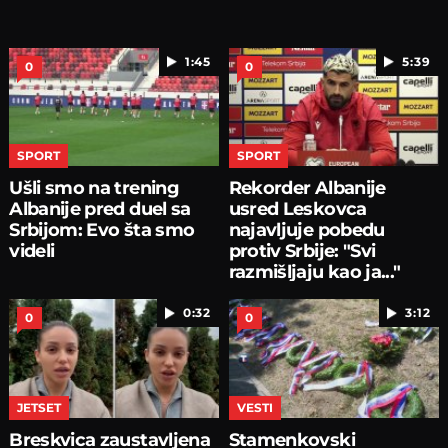
1:45
5:39
0
0
SPORT
SPORT
Ušli smo na trening
Rekorder Albanije
Albanije pred duel sa
usred Leskovca
Srbijom: Evo šta smo
najavljuje pobedu
videli
protiv Srbije: "Svi
razmišljaju kao ja..."
0:32
3:12
0
0
JETSET
VESTI
Breskvica zaustavljena
Stamenkovski