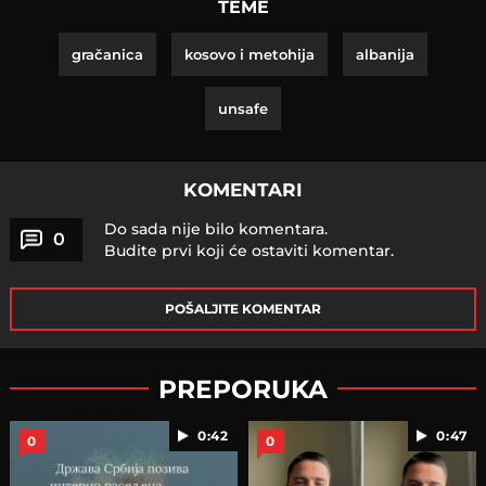
TEME
gračanica
kosovo i metohija
albanija
unsafe
KOMENTARI
Do sada nije bilo komentara.
0
Budite prvi koji će ostaviti komentar.
POŠALJITE KOMENTAR
PREPORUKA
0:42
0:47
0
0