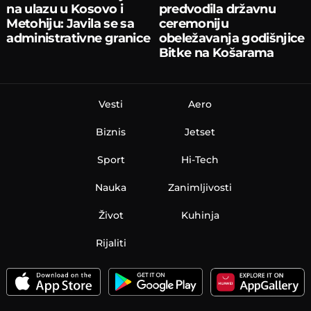
na ulazu u Kosovo i
predvodila državnu
Metohiju: Javila se sa
ceremoniju
administrativne granice
obeležavanja godišnjice
Bitke na Košarama
Vesti
Aero
Biznis
Jetset
Sport
Hi-Tech
Nauka
Zanimljivosti
Život
Kuhinja
Rijaliti