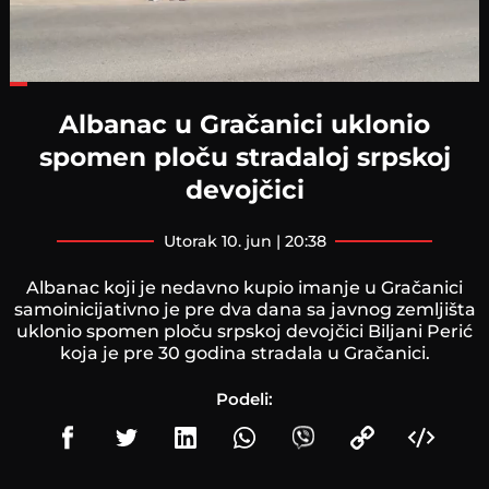
Loaded
:
35.17%
Albanac u Gračanici uklonio
spomen ploču stradaloj srpskoj
devojčici
utorak 10. jun | 20:38
Albanac koji je nedavno kupio imanje u Gračanici
samoinicijativno je pre dva dana sa javnog zemljišta
uklonio spomen ploču srpskoj devojčici Biljani Perić
koja je pre 30 godina stradala u Gračanici.
Podeli: