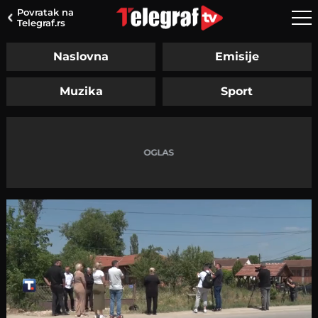
Povratak na
Telegraf.rs
Naslovna
Emisije
Muzika
Sport