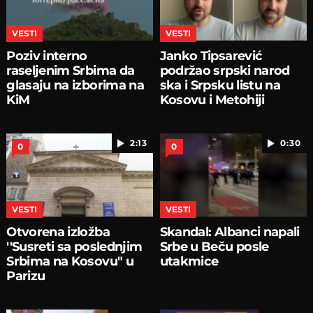
VESTI
VESTI
Poziv interno
Janko Tipsarević
raseljenim Srbima da
podržao srpski narod
glasaju na izborima na
ska i Srpsku listu na
KiM
Kosovu i Metohiji
2:13
0:30
0
0
VESTI
VESTI
Otvorena izložba
Skandal: Albanci napali
''Susreti sa poslednjim
Srbe u Beču posle
Srbima na Kosovu" u
utakmice
Parizu