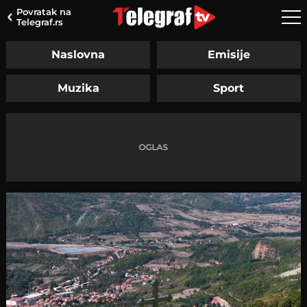
Povratak na
Telegraf.rs
Naslovna
Emisije
Muzika
Sport