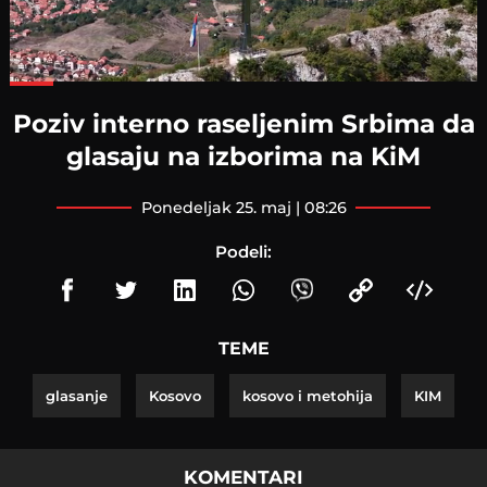
Loaded
:
84.12%
Poziv interno raseljenim Srbima da
glasaju na izborima na KiM
ponedeljak 25. maj | 08:26
Podeli:
TEME
glasanje
Kosovo
kosovo i metohija
KIM
KOMENTARI