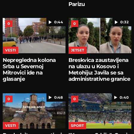
Parizu
0:44
0:32
0
0
VESTI
JETSET
Nepregledna kolona
Breskvica zaustavljena
Srba u Severnoj
na ulazu u Kosovo i
Mitrovici ide na
Metohiju: Javila se sa
glasanje
administrativne granice
0:48
0:40
0
0
VESTI
SPORT