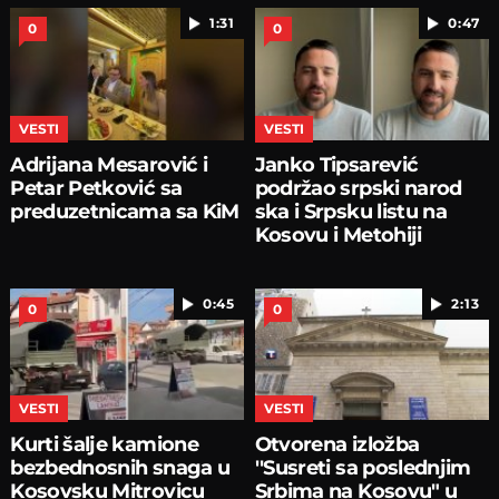
1:31
0:47
0
0
VESTI
VESTI
Adrijana Mesarović i
Janko Tipsarević
Petar Petković sa
podržao srpski narod
preduzetnicama sa KiM
ska i Srpsku listu na
Kosovu i Metohiji
0:45
2:13
0
0
VESTI
VESTI
Kurti šalje kamione
Otvorena izložba
bezbednosnih snaga u
''Susreti sa poslednjim
Kosovsku Mitrovicu
Srbima na Kosovu" u