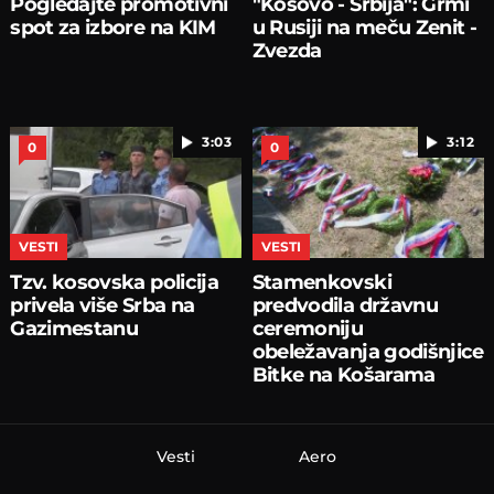
Pogledajte promotivni
"Kosovo - Srbija": Grmi
spot za izbore na KIM
u Rusiji na meču Zenit -
Zvezda
3:03
3:12
0
0
VESTI
VESTI
Tzv. kosovska policija
Stamenkovski
privela više Srba na
predvodila državnu
Gazimestanu
ceremoniju
obeležavanja godišnjice
Bitke na Košarama
Vesti
Aero