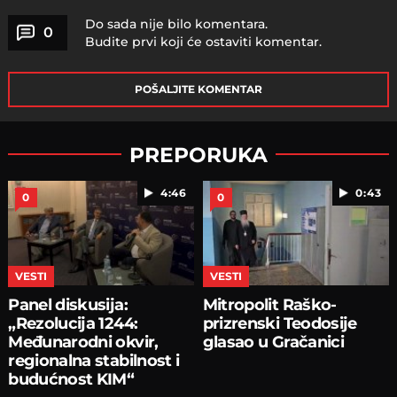
Do sada nije bilo komentara.
0
Budite prvi koji će ostaviti komentar.
POŠALJITE KOMENTAR
PREPORUKA
4:46
0:43
0
0
VESTI
VESTI
Panel diskusija:
Mitropolit Raško-
„Rezolucija 1244:
prizrenski Teodosije
Međunarodni okvir,
glasao u Gračanici
regionalna stabilnost i
budućnost KIM“