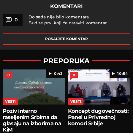
KOMENTARI
Do sada nije bilo komentara.
0
Budite prvi koji će ostaviti komentar.
POŠALJITE KOMENTAR
PREPORUKA
0:42
10:54
0
0
VESTI
VESTI
Poziv interno
Koncept dugovečnosti:
raseljenim Srbima da
Panel u Privrednoj
glasaju na izborima na
komori Srbije
KiM