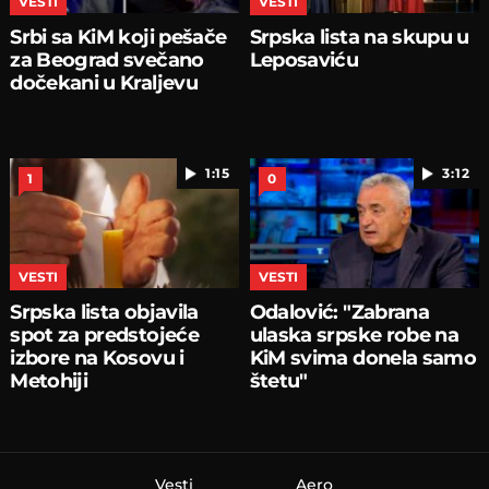
VESTI
VESTI
Srbi sa KiM koji pešače
Srpska lista na skupu u
za Beograd svečano
Leposaviću
dočekani u Kraljevu
1:15
3:12
1
0
VESTI
VESTI
Srpska lista objavila
Odalović: "Zabrana
spot za predstojeće
ulaska srpske robe na
izbore na Kosovu i
KiM svima donela samo
Metohiji
štetu"
Vesti
Aero