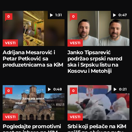
1:31
0:47
0
0
VESTI
VESTI
Adrijana Mesarović i
Janko Tipsarević
Petar Petković sa
podržao srpski narod
preduzetnicama sa KiM
ska i Srpsku listu na
Kosovu i Metohiji
0:48
0:21
0
0
VESTI
VESTI
Pogledajte promotivni
Srbi koji pešače na KiM