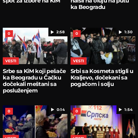
spot za izbore na KIM
naišli na oluju na putu
ka Beogradu
2:58
1:30
0
0
VESTI
VESTI
Srbe sa KiM koji pešače
Srbi sa Kosmeta stigli u
ka Beogradu u Čačku
Kraljevo, dočekani sa
dočekali meštani sa
pogačom i solju
posluženjem
0:14
1:54
0
0