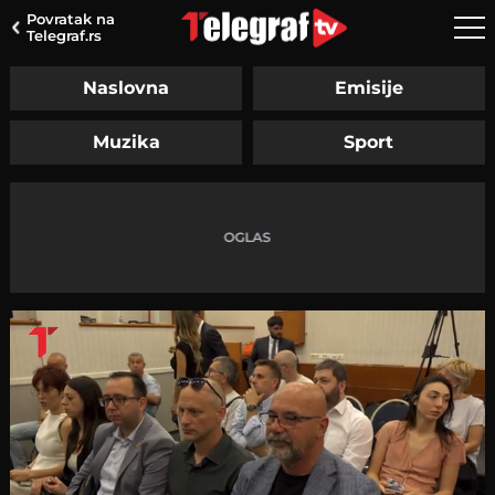
Povratak na
Telegraf.rs
Naslovna
Emisije
Muzika
Sport