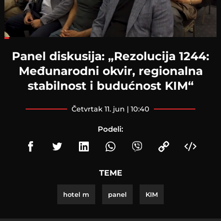
Loaded
:
15.34%
Panel diskusija: „Rezolucija 1244:
Međunarodni okvir, regionalna
stabilnost i budućnost KIM“
četvrtak 11. jun | 10:40
Podeli:
TEME
hotel m
panel
KIM