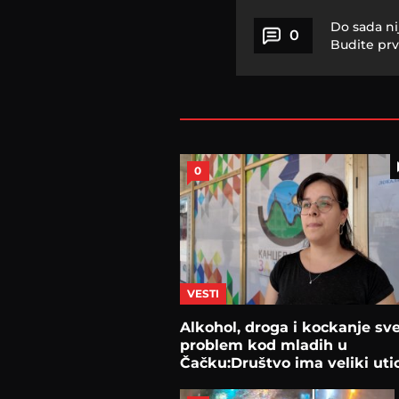
Do sada ni
0
Budite prv
0
VESTI
Alkohol, droga i kockanje sve
problem kod mladih u
Čačku:Društvo ima veliki uti
pojedince