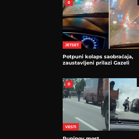
0
JETSET
Potpuni kolaps saobraćaja,
zaustavljeni prilazi Gazeli
0
VESTI
Pupinov most