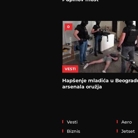
0
VESTI
Hapšenje mladića u Beograd
arsenala oružja
Vesti
Aero
Biznis
Jetset