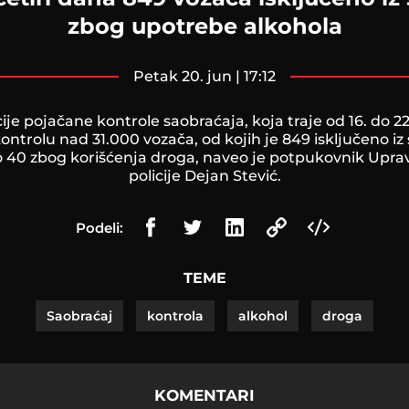
zbog upotrebe alkohola
petak 20. jun | 17:12
je pojačane kontrole saobraćaja, koja traje od 16. do 22. 
je kontrolu nad 31.000 vozača, od kojih je 849 isključeno i
ko 40 zbog korišćenja droga, naveo je potpukovnik Upra
policije Dejan Stević.
Podeli:
TEME
Saobraćaj
kontrola
alkohol
droga
KOMENTARI