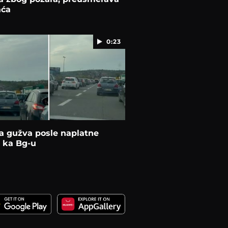
aća
0:23
a gužva posle naplatne
 ka Bg-u