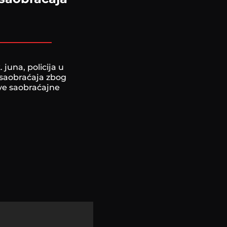
juna, policija u
z saobraćaja zbog
ve saobraćajne