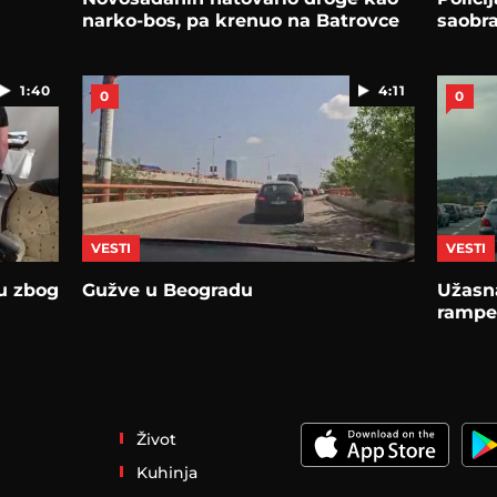
narko-bos, pa krenuo na Batrovce
saobr
1:40
4:11
0
0
VESTI
VESTI
u zbog
Gužve u Beogradu
Užasn
rampe
Život
Kuhinja