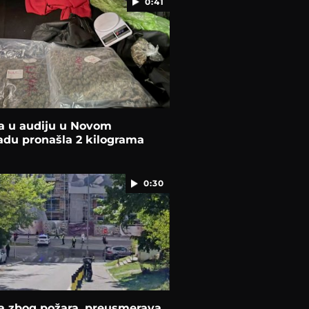
0:41
ja u audiju u Novom
adu pronašla 2 kilograma
0:30
ja zbog požara, preusmerava