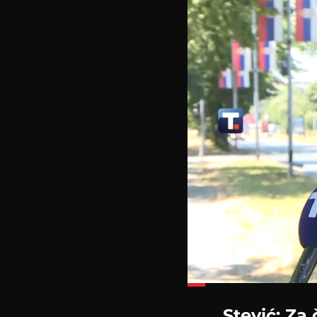
Loaded
:
19.43%
Stević: Za