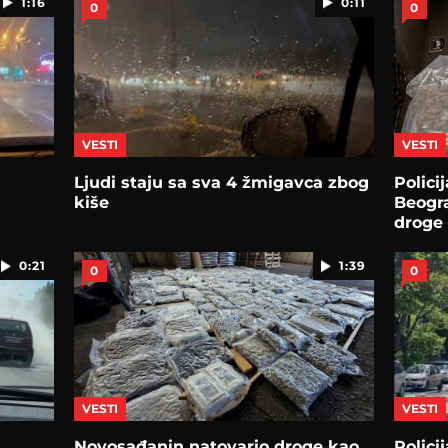
1:16
0:11
0
0
VESTI
VESTI
Ljudi staju sa sva 4 žmigavca zbog
Polici
kiše
Beogr
droge
0:21
1:39
0
0
VESTI
VESTI
Novosađanin natovario droge kao
Polici