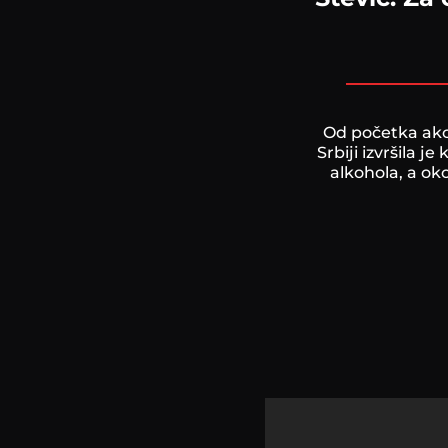
Od početka akci
Srbiji izvršila 
alkohola, a o