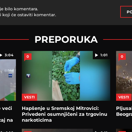
je bilo komentara.
PO
i koji će ostaviti komentar.
PREPORUKA
3:04
1:01
0
0
VESTI
VESTI
 veći
Hapšenje u Sremskoj Mitrovici:
Pljusa
Privedeni osumnjičeni za trgovinu
Beogr
caj na
narkoticima