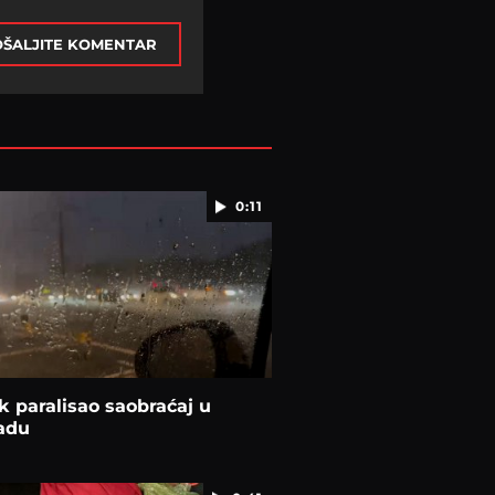
ŠALJITE KOMENTAR
0:11
k paralisao saobraćaj u
adu