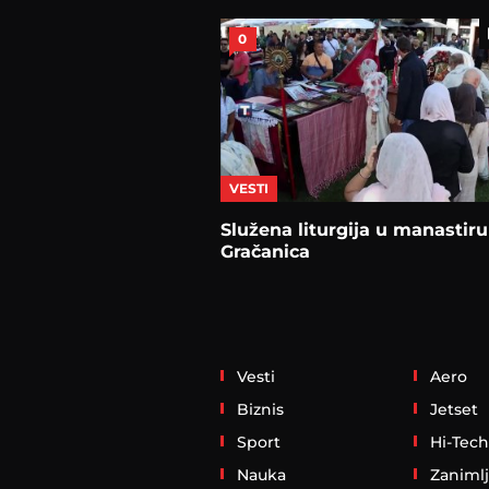
0
VESTI
Služena liturgija u manastiru
Gračanica
Vesti
Aero
Biznis
Jetset
Sport
Hi-Tech
Nauka
Zanimlj