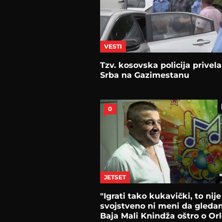
VESTI
Tzv. kosovska policija privela
Srba na Gazimestanu
0
JETSET
"Igrati tako kukavički, to nije
svojstveno ni meni da gleda
Baja Mali Knindža oštro o Or