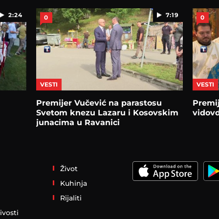
2:24
7:19
0
0
VESTI
VESTI
Premijer Vučević na parastosu
Premij
Svetom knezu Lazaru i Kosovskim
vidovd
junacima u Ravanici
Život
Kuhinja
Rijaliti
ivosti