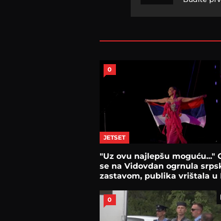
0
JETSET
"Uz ovu najlepšu moguću..." 
se na Vidovdan ogrnula srp
zastavom, publika vrištala u
0