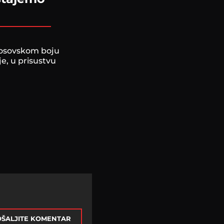
Kosovskom boju
je, u prisustvu
ŠALJITE KOMENTAR