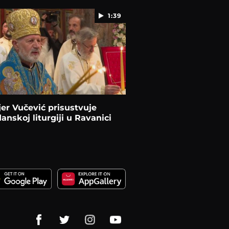
1:39
er Vučević prisustvuje
anskoj liturgiji u Ravanici