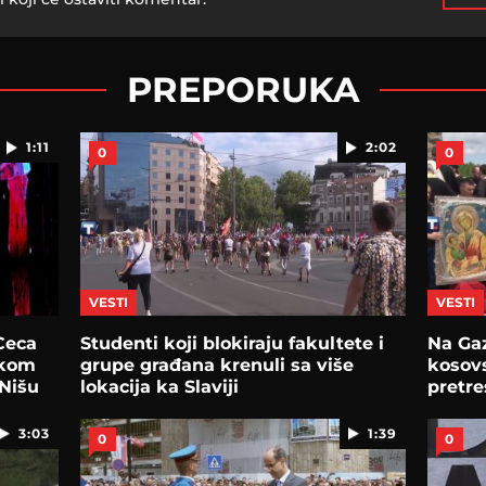
PREPORUKA
1:11
2:02
0
0
VESTI
VESTI
Ceca
Studenti koji blokiraju fakultete i
Na Ga
skom
grupe građana krenuli sa više
kosov
 Nišu
lokacija ka Slaviji
pretre
3:03
1:39
0
0