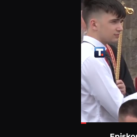
Loaded
:
19.71%
Episko