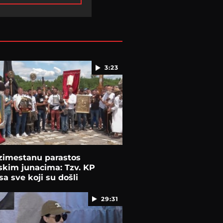
3:23
zimestanu parastos
skim junacima: Tzv. KP
sa sve koji su došli
29:31