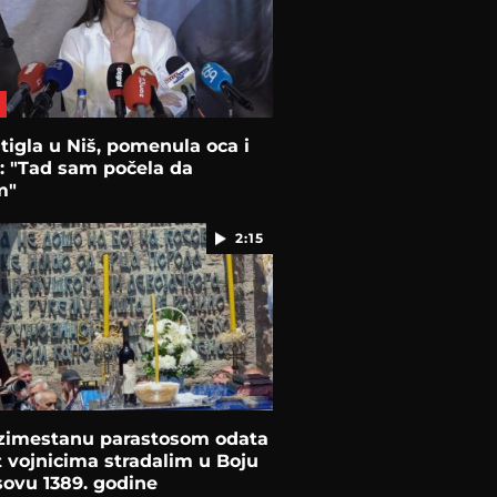
tigla u Niš, pomenula oca i
: "Tad sam počela da
m"
2:15
zimestanu parastosom odata
 vojnicima stradalim u Boju
ovu 1389. godine