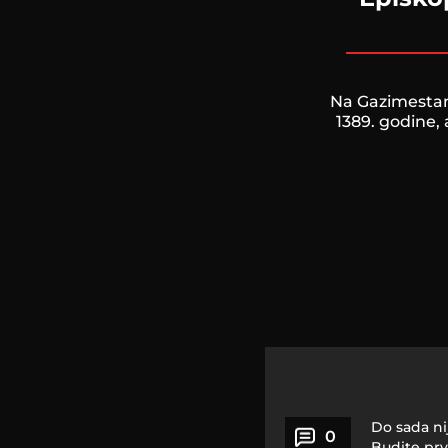
Na Gazimestan
1389. godine, 
Do sada ni
0
Budite prv