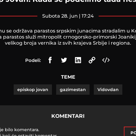
subota 28. jun | 17:24
u se održava parastos srpskim junacima stradalim u 
a parastos služi mitropolit crnogorsko-primorski Joaniki
velikog broja vernika iz svih krajeva Srbije i regiona.
Podeli:
TEME
episkop jovan
gazimestan
Vidovdan
KOMENTARI
je bilo komentara.
PO
i koji će ostaviti komentar.