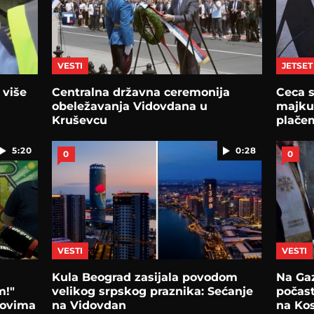
VESTI
JETSET
 više
Centralna državna ceremonija
Ceca s
obeležavanja Vidovdana u
majku
Kruševcu
plače
5:20
0:28
0
0
VESTI
VESTI
Kula Beograd zasijala povodom
Na Ga
m!"
velikog srpskog praznika: Sećanje
počast
lovima
na Vidovdan
na Kos