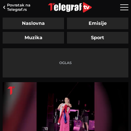
Povratak na
Telegraf.rs
Naslovna
Emisije
Muzika
Sport