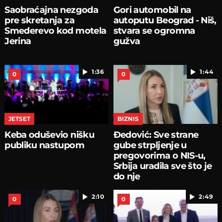
Saobraćajna nezgoda
Gori automobil na
pre skretanja za
autoputu Beograd - Niš,
Smederevo kod motela
stvara se ogromna
Jerina
gužva
1:36
1:44
0
0
JETSET
BIZNIS
Keba oduševio nišku
Đedović: Sve strane
publiku nastupom
gube strpljenje u
pregovorima o NIS-u,
Srbija uradila sve što je
do nje
2:10
2:49
0
0