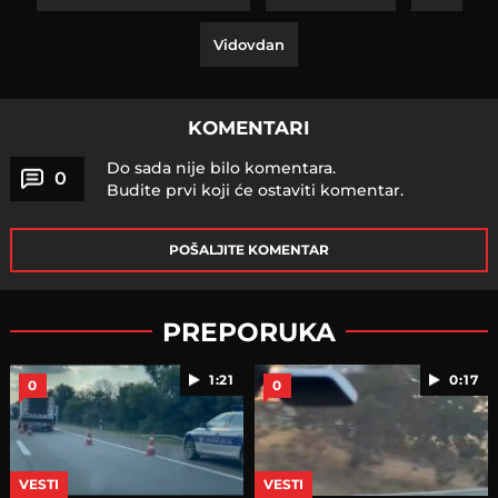
Vidovdan
KOMENTARI
Do sada nije bilo komentara.
0
Budite prvi koji će ostaviti komentar.
POŠALJITE KOMENTAR
PREPORUKA
1:21
0:17
0
0
VESTI
VESTI