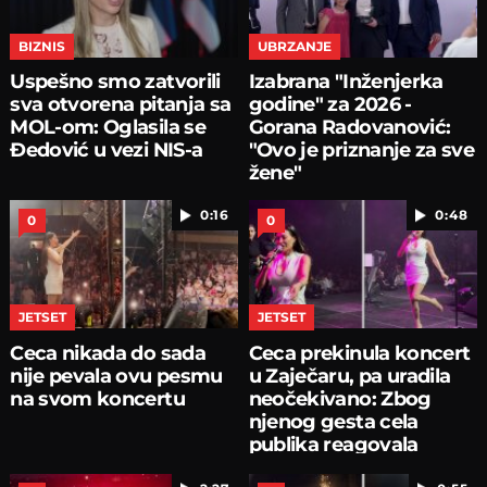
BIZNIS
UBRZANJE
Uspešno smo zatvorili
Izabrana "Inženjerka
sva otvorena pitanja sa
godine" za 2026 -
MOL-om: Oglasila se
Gorana Radovanović:
Đedović u vezi NIS-a
"Ovo je priznanje za sve
žene"
0:16
0:48
0
0
JETSET
JETSET
Ceca nikada do sada
Ceca prekinula koncert
nije pevala ovu pesmu
u Zaječaru, pa uradila
na svom koncertu
neočekivano: Zbog
njenog gesta cela
publika reagovala