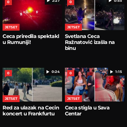
2:27
0:55
0
0
JETSET
JETSET
Ceca priredila spektakl
Svetlana Ceca
u Rumuniji!
Ražnatović izašla na
binu
0:24
1:15
0
0
JETSET
JETSET
Red za ulazak na Cecin
Ceca stigla u Sava
koncert u Frankfurtu
Centar