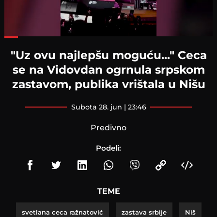
Loaded
:
55.50%
"Uz ovu najlepšu moguću..." Ceca
se na Vidovdan ogrnula srpskom
zastavom, publika vrištala u Nišu
subota 28. jun | 23:46
Predivno
Podeli:
TEME
svetlana ceca ražnatović
zastava srbije
Niš