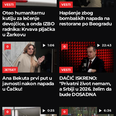
VESTI
VESTI
Oteo humanitarnu
Hapšenje zbog
kutiju za lečenje
bombaških napada na
devojčice, a onda IZBO
restorane po Beogradu
radnika: Krvava pljačka
u Žarkovu
1:06
22:43
0
0
JETSET
VESTI
Ana Bekuta prvi put u
DAČIĆ ISKRENO:
javnosti nakon napada
"Privatni život nemam,
u Čačku!
a Srbiji u 2026. želim da
bude DOSADNA
0:35
6:36
0
0