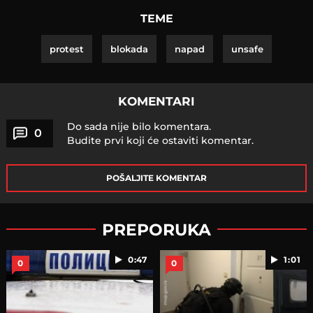
TEME
protest
blokada
napad
unsafe
KOMENTARI
Do sada nije bilo komentara.
0
Budite prvi koji će ostaviti komentar.
POŠALJITE KOMENTAR
PREPORUKA
0:47
1:01
0
0