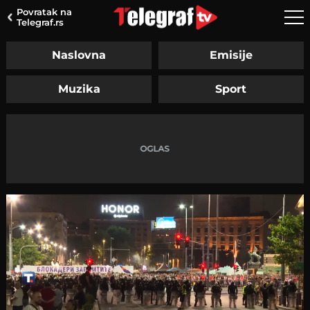
Povratak na
Telegraf.rs
Naslovna
Emisije
Muzika
Sport