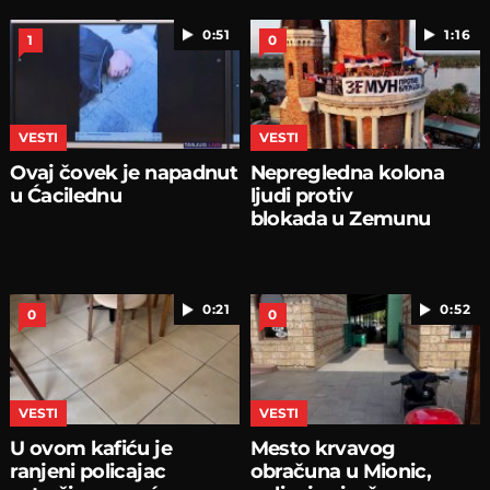
0:51
1:16
1
0
VESTI
VESTI
Ovaj čovek je napadnut
Nepregledna kolona
u Ćacilednu
ljudi protiv
blokada u Zemunu
0:21
0:52
0
0
VESTI
VESTI
U ovom kafiću je
Mesto krvavog
ranjeni policajac
obračuna u Mionic,