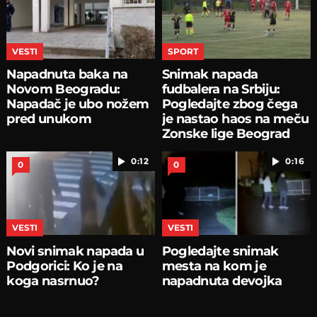
VESTI
SPORT
Napadnuta baka na
Snimak napada
Novom Beogradu:
fudbalera na Srbiju:
Napadač je ubo nožem
Pogledajte zbog čega
pred unukom
je nastao haos na meču
Zonske lige Beograd
0:12
0:16
0
0
VESTI
VESTI
Novi snimak napada u
Pogledajte snimak
Podgorici: Ko je na
mesta na kom je
koga nasrnuo?
napadnuta devojka