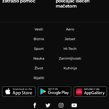
zatražio pomoć
policajac isečen
mačetom
Vesti
Aero
Biznis
Jetset
Sport
Hi-Tech
Nauka
Zanimljivosti
Život
Kuhinja
Rijaliti