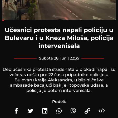
Loaded
:
16.56%
Učesnici protesta napali policiju u
Bulevaru i u Kneza Miloša, policija
intervenisala
subota 28. jun | 22:35
Deo učesnika protesta studenata u blokadi napali su
večeras nešto pre 22 časa pripadnike policije u
Bulevaru kralja Aleksandra, u blizini češke
ambasade bacajući baklje i topovske udare, a
policija je potom intervenisala.
Podeli: