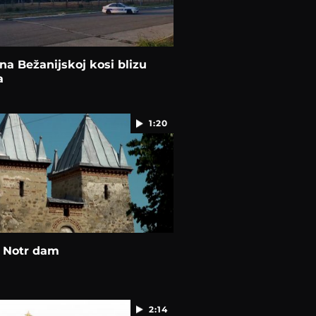
na Bežanijskoj kosi blizu
a
1:20
i Notr dam
2:14