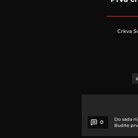
Crkva Sv
Do sada ni
0
Budite prv