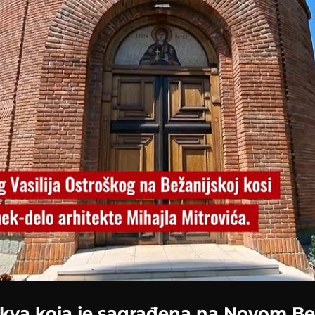
Loaded
:
57.02%
rkva koja je sagrađena na Novom B