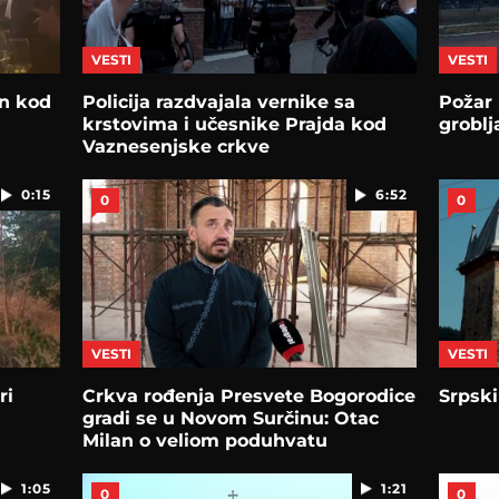
VESTI
VESTI
an kod
Policija razdvajala vernike sa
Požar 
krstovima i učesnike Prajda kod
groblj
Vaznesenjske crkve
0:15
6:52
0
0
VESTI
VESTI
ri
Crkva rođenja Presvete Bogorodice
Srpsk
gradi se u Novom Surčinu: Otac
Milan o veliom poduhvatu
1:05
1:21
0
0