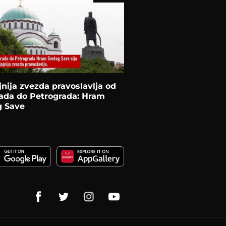
jnija zvezda pravoslavlja od
rada do Petrograda: Hram
g Save