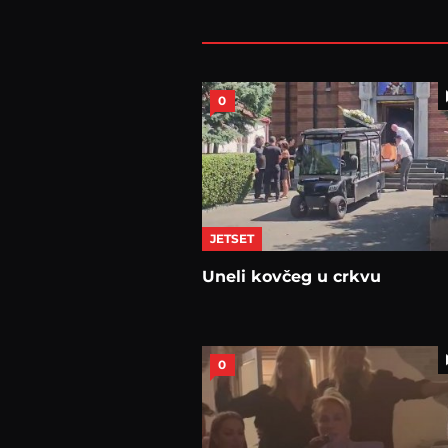
0
JETSET
Uneli kovčeg u crkvu
0