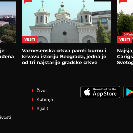
VESTI
VESTI
je
Vaznesenska crkva pamti burnu i
Najsja
rađena
krvavu istoriju Beograda, jedna je
Carig
od tri najstarije gradske crkve
Sveto
Život
Kuhinja
Rijaliti
ivosti