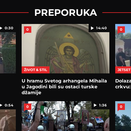
PREPORUKA
0:30
14:40
0
0
ŽIVOT & STIL
JETSET
U hramu Svetog arhangela Mihaila
Dolaza
u Jagodini bili su ostaci turske
crkvu:
džamije
0:54
1:36
0
0