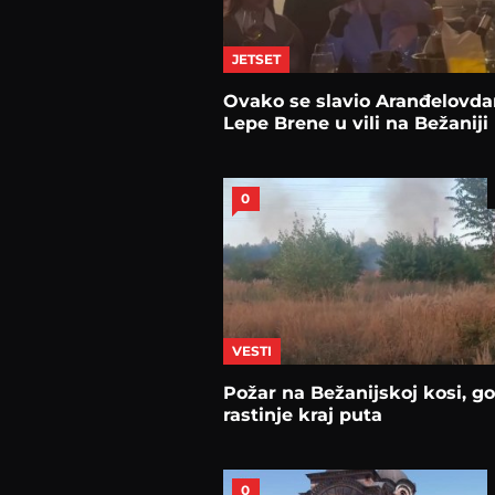
JETSET
Ovako se slavio Aranđelovd
Lepe Brene u vili na Bežaniji
0
VESTI
Požar na Bežanijskoj kosi, go
rastinje kraj puta
0