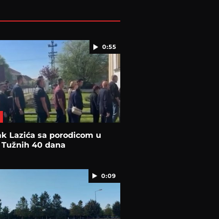
0:55
k Lazića sa porodicom u
 Tužnih 40 dana
0:09