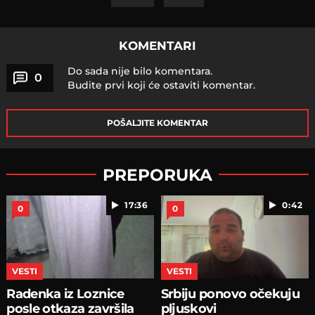
KOMENTARI
Do sada nije bilo komentara.
0
Budite prvi koji će ostaviti komentar.
POŠALJITE KOMENTAR
PREPORUKA
17:36
0:42
0
0
VESTI
VESTI
Radenka iz Loznice
Srbiju ponovo očekuju
posle otkaza završila
pljuskovi