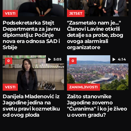
VESTI
JETSET
Podsekretarka Stejt
"Zasmetalo nam je..."
Departmenta za javnu
Članovi Lavine otkrili
diplomatiju: Počinje
detalje sa probe, zbog
nova era odnosa SAD i
ovoga alarmirali
Srbije
organizatore
5:05
4:14
0
0
VESTI
ZANIMLJIVOSTI
Danijela Mladenović iz
Zašto stanovnike
Jagodine jedina na
Jagodine zovemo
svetu pravi kozmetiku
"Ćuranima" i ko je živeo
od ovog ploda
u ovom gradu?