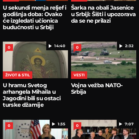
U sekundi menja reljef i
Šarka na obali Jasenice
godišnja doba: Ovako
u Srbiji: Šišti i upozorava
će izgledati učionica
da se ne prilazi
budućnosti u Srbiji
14:40
2:32
0
0
ŽIVOT & STIL
VESTI
U hramu Svetog
Vojna vežba NATO-
arhangela Mihaila u
Srbija
Jagodini bili su ostaci
turske džamije
1:35
7:07
0
0