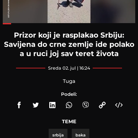
Loaded
:
45.74%
Prizor koji je rasplakao Srbiju:
Savijena do crne zemlje ide polako
a u ruci joj sav teret života
sreda 02. jul | 16:24
Tuga
Podeli:
TEME
srbija
baka