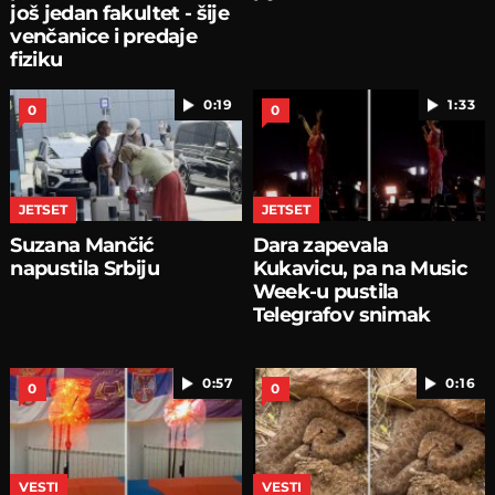
još jedan fakultet - šije
venčanice i predaje
fiziku
0:19
1:33
0
0
JETSET
JETSET
Suzana Mančić
Dara zapevala
napustila Srbiju
Kukavicu, pa na Music
Week-u pustila
Telegrafov snimak
0:57
0:16
0
0
VESTI
VESTI