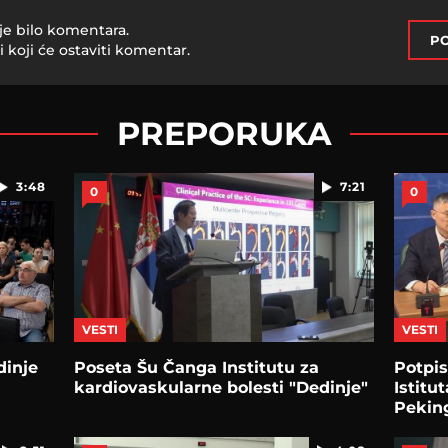
je bilo komentara.
PO
i koji će ostaviti komentar.
PREPORUKA
3:48
7:21
0
0
VESTI
VESTI
dinje
Poseta Šu Čanga Institutu za
Potpi
kardiovaskularne bolesti "Dedinje"
Istitu
Pekin