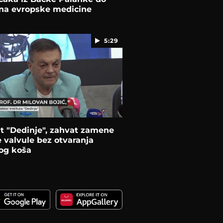
ana evropske medicine
5:29
ut "Dedinje", zahvat zamene
 valvule bez otvaranja
og koša