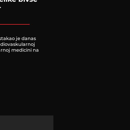
r
istakao je danas
diovaskularnoj
arnoj medicini na