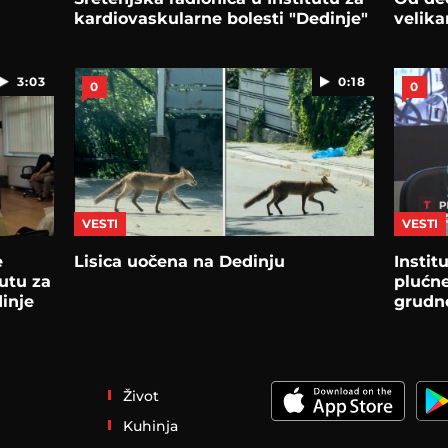
kardiovaskularne bolesti "Dedinje"
velik
3:03
0:18
0
0
VESTI
VESTI
e
Lisica uočena na Dedinju
Instit
utu za
plućne
inje
grudn
Život
Kuhinja