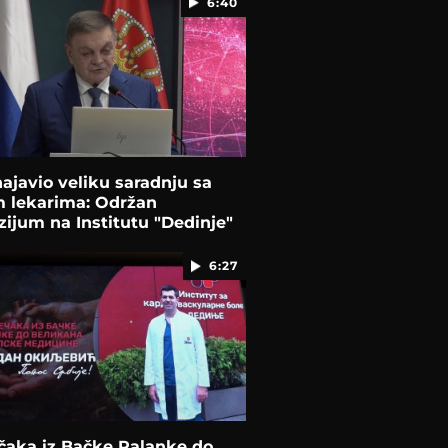
6:40
najavio veliku saradnju sa
m lekarima: Održan
ijum na Institutu "Dedinje"
6:27
čaka iz Bačke Palanke do