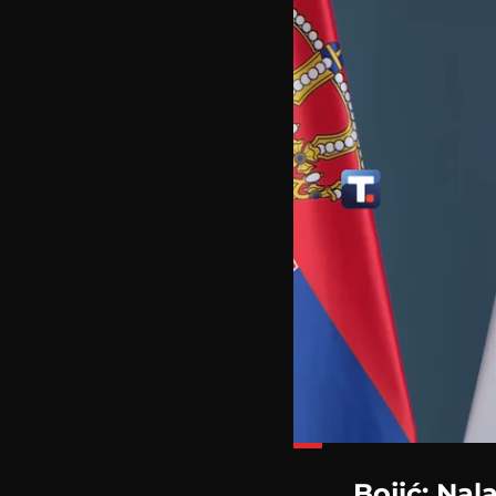
Loaded
:
31.94%
Bojić: Nal