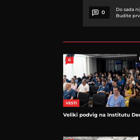
Do sada ni
0
Budite prv
0
VESTI
Veliki podvig na Institutu De