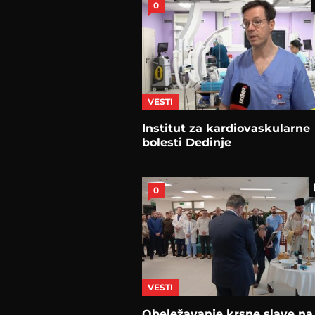
0
VESTI
Institut za kardiovaskularne
bolesti Dedinje
0
VESTI
Obeležavanje krsne slave na