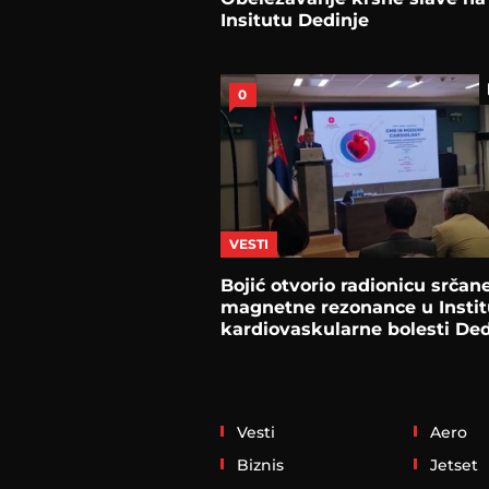
Insitutu Dedinje
0
VESTI
Bojić otvorio radionicu srčan
magnetne rezonance u Instit
kardiovaskularne bolesti Ded
Vesti
Aero
Biznis
Jetset