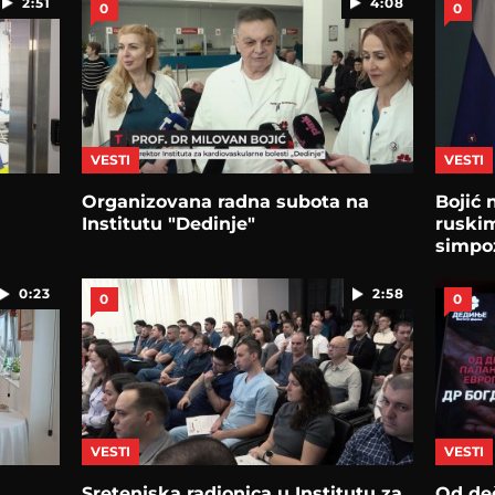
2:51
4:08
0
0
VESTI
VESTI
Organizovana radna subota na
Bojić 
Institutu "Dedinje"
ruski
simpoz
0:23
2:58
0
0
VESTI
VESTI
Sretenjska radionica u Institutu za
Od de