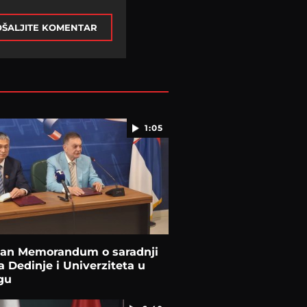
ŠALJITE KOMENTAR
1:05
san Memorandum o saradnji
ta Dedinje i Univerziteta u
gu