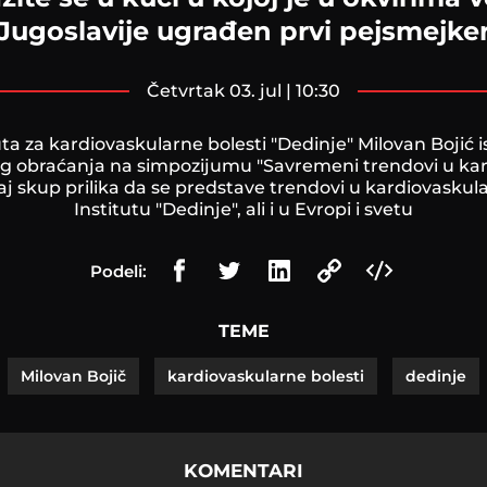
Jugoslavije ugrađen prvi pejsmejke
četvrtak 03. jul | 10:30
uta za kardiovaskularne bolesti "Dedinje" Milovan Bojić 
 obraćanja na simpozijumu "Savremeni trendovi u kar
taj skup prilika da se predstave trendovi u kardiovaskul
Institutu "Dedinje", ali i u Evropi i svetu
Podeli:
TEME
Milovan Bojič
kardiovaskularne bolesti
dedinje
KOMENTARI