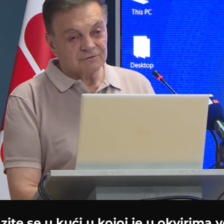
azite se u kući u kojoj je u okvirima v