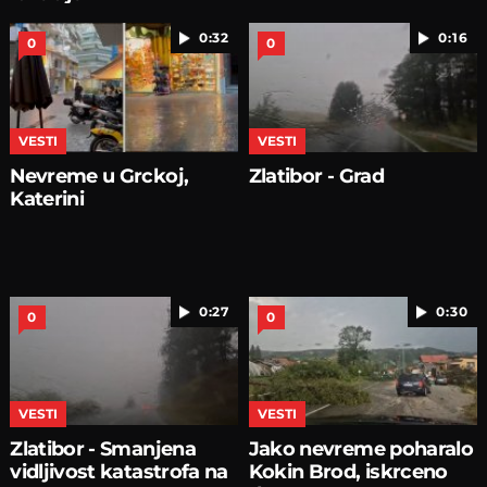
0:32
0:16
0
0
VESTI
VESTI
Nevreme u Grckoj,
Zlatibor - Grad
Katerini
0:27
0:30
0
0
VESTI
VESTI
Zlatibor - Smanjena
Jako nevreme poharalo
vidljivost katastrofa na
Kokin Brod, iskrceno