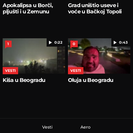
Apokalipsa u Borči,
Grad uništio useve i
pljušti i u Zemunu
voće u Bačkoj Topoli
0:22
0:43
1
0
VESTI
VESTI
Kiša u Beogradu
Oluja u Beogradu
Vesti
Aero