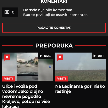
KOMENTARI
Do sada nije bilo komentara.
0
Budite prvi koji će ostaviti komentar.
POŠALJITE KOMENTAR
PREPORUKA
0:23
0:11
0
0
VESTI
VESTI
Ulice i vozila pod
Na Ledinama gori nisko
vodom Jako olujno
rastinje
nevreme pogodilo
Kraljevo, potop na više
lokacija