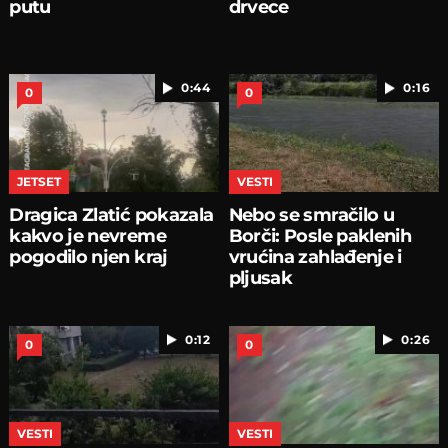
putu
drvece
0:44
0:16
0
0
JETSET
VESTI
Dragica Zlatić pokazala
Nebo se smračilo u
kakvo je nevreme
Borči: Posle paklenih
pogodilo njen kraj
vrućina zahlađenje i
pljusak
0:12
0:26
0
0
VESTI
VESTI