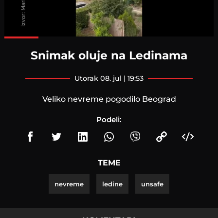
Loaded
:
100.00%
Snimak oluje na Ledinama
utorak 08. jul | 19:53
Veliko nevreme pogodilo Beograd
Podeli:
TEME
nevreme
ledine
unsafe