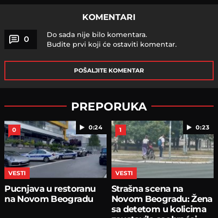
KOMENTARI
Do sada nije bilo komentara.
0
Budite prvi koji će ostaviti komentar.
POŠALJITE KOMENTAR
PREPORUKA
0:24
0:23
0
1
VESTI
VESTI
Pucnjava u restoranu
Strašna scena na
na Novom Beogradu
Novom Beogradu: Žena
sa detetom u kolicima