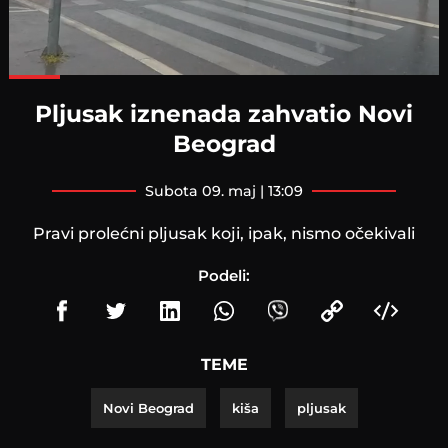
Loaded
:
100.00%
Pljusak iznenada zahvatio Novi
Beograd
subota 09. maj | 13:09
Pravi prolećni pljusak koji, ipak, nismo očekivali
Podeli:
TEME
Novi Beograd
kiša
pljusak