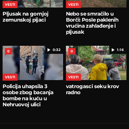
VESTI
VESTI
Pljusak na gornjoj
Nebo se smračilo u
zemunskoj pijaci
Borči: Posle paklenih
vrućina zahlađenje i
pljusak
0:32
1:16
0
0
VESTI
VESTI
Policija uhapsila 3
vatrogasci seku krov
osobe zbog bacanja
radno
bombe na kuću u
Nehruovoj ulici