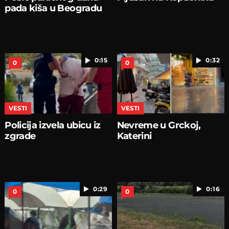
pada kiša u Beogradu
0:15
0:32
0
0
VESTI
VESTI
Policija izvela ubicu iz
Nevreme u Grckoj,
zgrade
Katerini
0:29
0:16
0
0