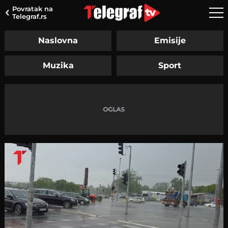
Povratak na
Telegraf.rs
Naslovna
Emisije
Muzika
Sport