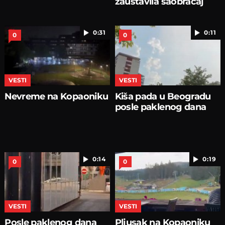
zaustavila saobraćaj
0:31
0:11
0
0
VESTI
VESTI
Nevreme na Kopaoniku
Kiša pada u Beogradu
posle paklenog dana
0:14
0:19
0
0
VESTI
VESTI
Posle paklenog dana
Pljusak na Kopaoniku