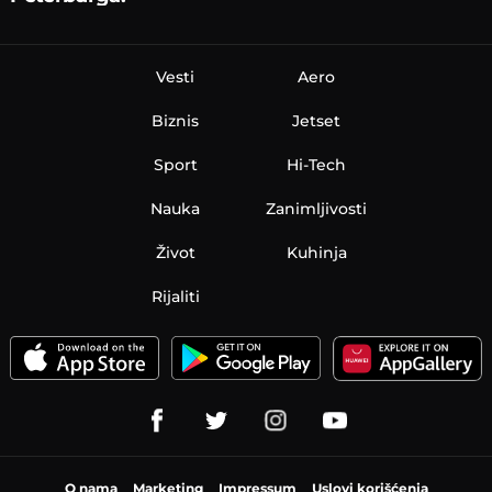
Vesti
Aero
Biznis
Jetset
Sport
Hi-Tech
Nauka
Zanimljivosti
Život
Kuhinja
Rijaliti
O nama
Marketing
Impressum
Uslovi korišćenja