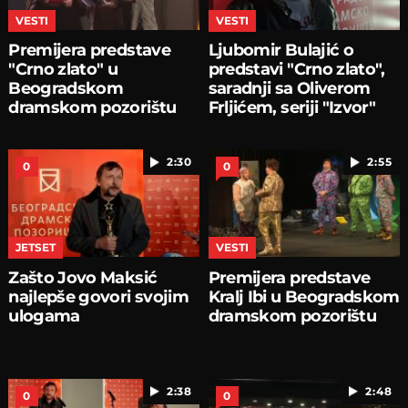
VESTI
VESTI
Premijera predstave
Ljubomir Bulajić o
"Crno zlato" u
predstavi "Crno zlato",
Beogradskom
saradnji sa Oliverom
dramskom pozorištu
Frljićem, seriji "Izvor"
2:30
2:55
0
0
JETSET
VESTI
Zašto Jovo Maksić
Premijera predstave
najlepše govori svojim
Kralj Ibi u Beogradskom
ulogama
dramskom pozorištu
2:38
2:48
0
0