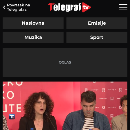
Povratak na
Telegraf.rs
Naslovna
Emisije
Muzika
Sport