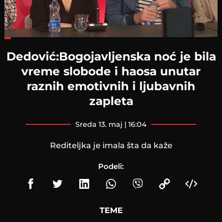
Loaded
:
27.30%
Dedović:Bogojavljenska noć je bila
vreme slobode i haosa unutar
raznih emotivnih i ljubavnih
zapleta
sreda 13. maj | 16:04
Rediteljka je imala šta da kaže
Podeli:
TEME