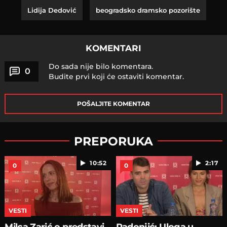
Lidija Dedović
beogradsko dramsko pozorište
KOMENTARI
Do sada nije bilo komentara.
0
Budite prvi koji će ostaviti komentar.
POŠALJITE KOMENTAR
PREPORUKA
10:52
2:17
0
0
VESTI
VESTI
Milca Zarić o predstavi
Radonjić: Uloga u