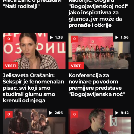
"Naši roditelji"
"Bogojavljenskoj noći"
jako inspirativna za
glumca, jer može da
pronađe i otkrije
1:38
1:56
0
0
VESTI
VESTI
Jelisaveta Orašanin:
Konferencija za
Šekspir je fenomenalan
novinare povodom
pisac, svi koji smo
premijere predstave
studirali glumu smo
"Bogojavljenska noć''
krenuli od njega
2:56
9:12
0
0