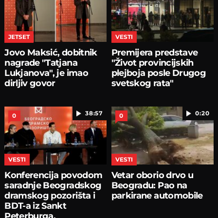
JETSET
VESTI
Jovo Maksić, dobitnik
Premijera predstave
nagrade "Tatjana
"Život provincijskih
Lukjanova", je imao
plejboja posle Drugog
dirljiv govor
svetskog rata"
38:57
0:20
0
0
VESTI
VESTI
Konferencija povodom
Vetar oborio drvo u
saradnje Beogradskog
Beogradu: Pao na
dramskog pozorišta i
parkirane automobile
BDT-a iz Sankt
Peterburga.