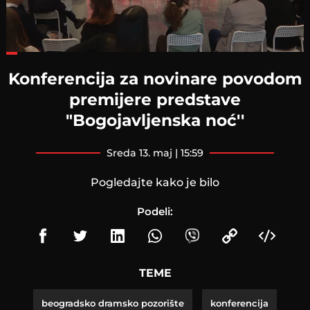
Loaded
:
34.38%
Konferencija za novinare povodom
premijere predstave
"Bogojavljenska noć''
sreda 13. maj | 15:59
Pogledajte kako je bilo
Podeli:
TEME
beogradsko dramsko pozorište
konferencija