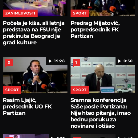
ZANIMLJIVOSTI
SPORT
Počela je kiša, ali letnja
Predrag Mijatović,
predstava na FSU nije
potpredsednik FK
prekinuta Beograd je
Partizan
grad kulture
19:28
0:50
0
1
SPORT
SPORT
Rasim Ljajić,
Sramna konferencija
predsednik UO FK
Saše posle Partizana:
Partizan
Nije hteo pitanja, imao
bednu poruku za
novinare i otišao