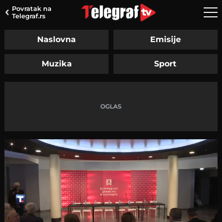
Povratak na
Telegraf.rs
Naslovna
Emisije
Muzika
Sport