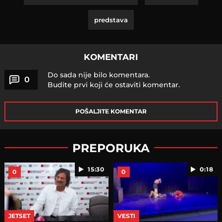
predstava
KOMENTARI
Do sada nije bilo komentara.
0
Budite prvi koji će ostaviti komentar.
POŠALJITE KOMENTAR
PREPORUKA
15:30
0:18
0
0
JETSET
VESTI