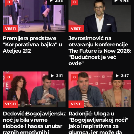
2:53
4:45
0
0
VESTI
VESTI
Premijera predstave
Jevrosimović na
"Korporativna bajka" u
otvaranju konferencije
Ateljeu 212
The Future is Now 2026:
"Budućnost je već
ovde"
2:11
2:17
0
0
VESTI
VESTI
Dedović:Bogojavljenska
Radonjić: Uloga u
noć je bila vreme
"Bogojavljenskoj noći"
slobode i haosa unutar
jako inspirativna za
raznih emotivnih i
glumca, jer može da