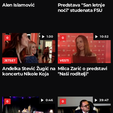
Alen Islamović
Predstava "San letnje
noći" studenata FSU
1:30
10:52
0
0
JETSET
VESTI
Anđelka Stević Žugić na
Milca Zarić o predstavi
koncertu Nikole Koja
"Naši roditelji"
0:46
39:47
0
0