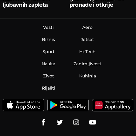
ljubavnih zapleta
pronađe i otkrije
Vesti
Aero
Biznis
Jetset
Sport
Hi-Tech
Nauka
Zanimljivosti
Život
Kuhinja
Rijaliti