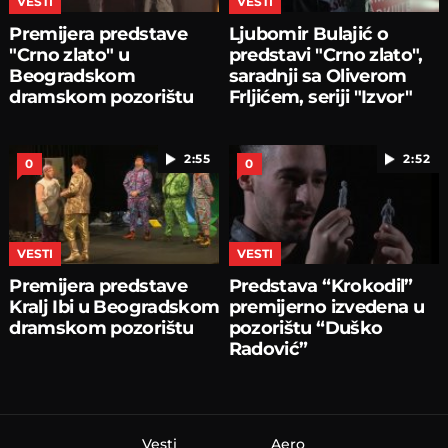
VESTI
VESTI
Premijera predstave
Ljubomir Bulajić o
"Crno zlato" u
predstavi "Crno zlato",
Beogradskom
saradnji sa Oliverom
dramskom pozorištu
Frljićem, seriji "Izvor"
2:55
2:52
0
0
VESTI
VESTI
Premijera predstave
Predstava “Krokodil”
Kralj Ibi u Beogradskom
premijerno izvedena u
dramskom pozorištu
pozorištu “Duško
Radović”
Vesti
Aero