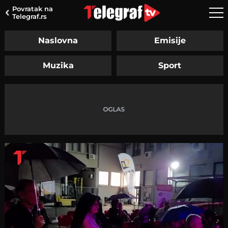
Povratak na
Telegraf.rs
Naslovna
Emisije
Muzika
Sport