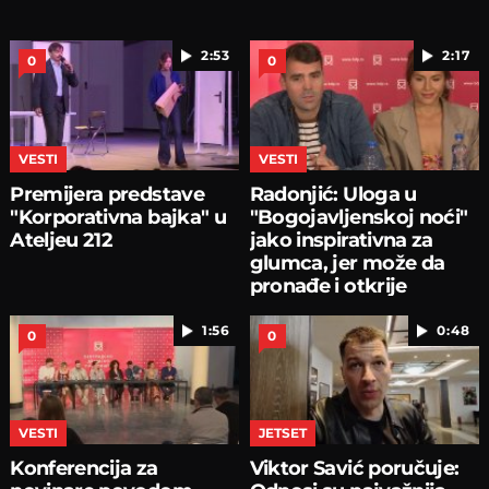
2:53
2:17
0
0
VESTI
VESTI
Premijera predstave
Radonjić: Uloga u
"Korporativna bajka" u
"Bogojavljenskoj noći"
Ateljeu 212
jako inspirativna za
glumca, jer može da
pronađe i otkrije
1:56
0:48
0
0
VESTI
JETSET
Konferencija za
Viktor Savić poručuje: