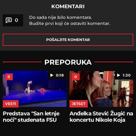
KOMENTARI
Do sada nije bilo komentara.
0
Budite prvi koji će ostaviti komentar.
POŠALJITE KOMENTAR
PREPORUKA
0:18
1:30
0
0
VESTI
JETSET
Predstava "San letnje
Anđelka Stević Žugić na
noći" studenata FSU
koncertu Nikole Koja