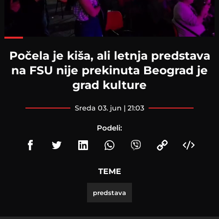
Loaded
:
85.34%
Počela je kiša, ali letnja predstava
na FSU nije prekinuta Beograd je
grad kulture
sreda 03. jun | 21:03
Podeli:
TEME
predstava