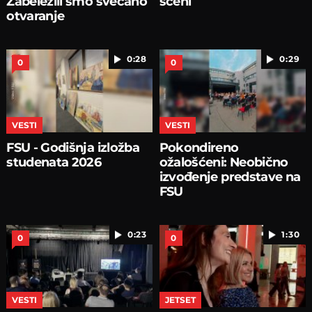
Zabeležili smo svečano
sceni
otvaranje
0:28
0:29
0
0
VESTI
VESTI
FSU - Godišnja izložba
Pokondireno
studenata 2026
ožalošćeni: Neobično
izvođenje predstave na
FSU
0:23
1:30
0
0
VESTI
JETSET