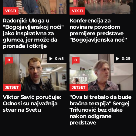
VESTI
VESTI
Radonjić: Uloga u
Konferencija za
"Bogojavljenskoj noći"
novinare povodom
jako inspirativna za
premijere predstave
glumca, jer može da
"Bogojavljenska noć''
pronađe i otkrije
0:48
0:29
0
0
JETSET
JETSET
Viktor Savić poručuje:
"Ova bi trebalo da bude
Odnosi su najvažnija
bračna terapija" Sergej
stvar na Svetu
Trifunović bez dlake
nakon odigrane
predstave