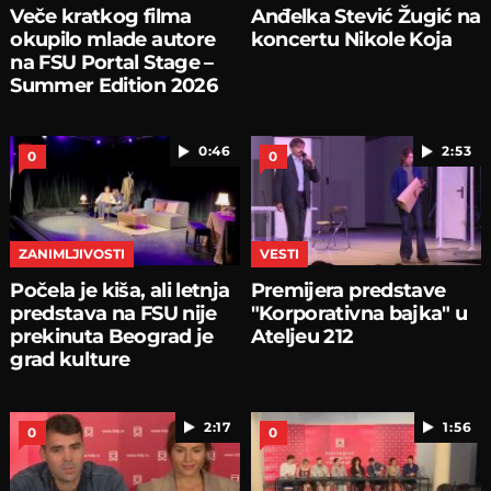
Veče kratkog filma
Anđelka Stević Žugić na
okupilo mlade autore
koncertu Nikole Koja
na FSU Portal Stage –
Summer Edition 2026
0:46
2:53
0
0
ZANIMLJIVOSTI
VESTI
Počela je kiša, ali letnja
Premijera predstave
predstava na FSU nije
"Korporativna bajka" u
prekinuta Beograd je
Ateljeu 212
grad kulture
2:17
1:56
0
0