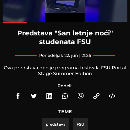
Loaded
:
100.00%
Predstava "San letnje noći"
studenata FSU
ponedeljak 22. jun | 21:26
Ova predstava deo je programa festivala FSU Portal
Stage Summer Edition
Podeli:
TEME
predstava
FSU