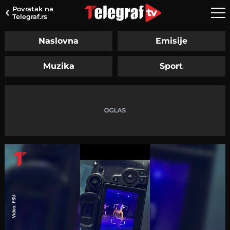
Povratak na
Telegraf.rs
Naslovna
Emisije
Muzika
Sport