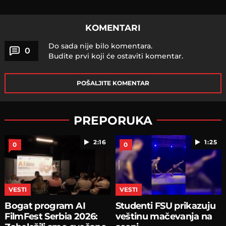
KOMENTARI
Do sada nije bilo komentara.
0
Budite prvi koji će ostaviti komentar.
POŠALJITE KOMENTAR
PREPORUKA
2:16
1:25
0
0
VESTI
VESTI
Bogat program AI
Studenti FSU prikazuju
FilmFest Serbia 2026:
veštinu mačevanja na