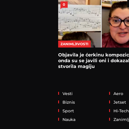
0
ZANIMLJIVOSTI
Objavila je ćerkinu kompozici
onda su se javili oni i dokazal
stvorila magiju
Vesti
Aero
Biznis
Jetset
Sport
Hi-Tech
Nauka
Zanimlj