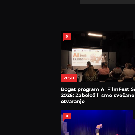
0
VESTI
Bogat program AI FilmFest S
2026: Zabeležili smo svečano
otvaranje
0