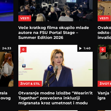
VESTI
VESTI
Veče kratkog filma okupilo mlade
Ovako 
autore na FSU Portal Stage –
odsto 
Summer Edition 2026
invali
talen
24:33
1:40
0
0
ŽIVOT & STIL
ŽIVOT 
rala
Otvaranje modne izložbe "Wearin'it
Vanja 
a ovog
Together" posvećena inkluziji
igra
migranata kroz umetnost i modu