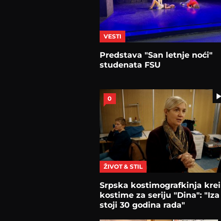
VESTI
Predstava "San letnje noći"
studenata FSU
0
ŽIVOT & STIL
Srpska kostimografkinja krei
kostime za seriju "Dina": "Iz
stoji 30 godina rada"