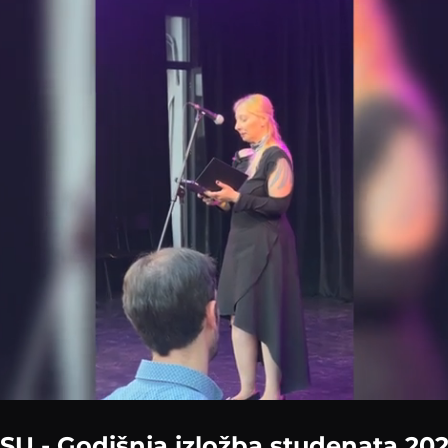
Loaded
:
100.00%
SU - Godišnja izložba studenata 20