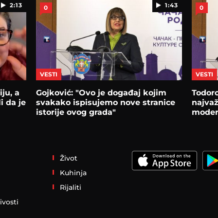
2:13
1:43
0
0
VESTI
VESTI
ju, a
Gojković: "Ovo je događaj kojim
Todoro
i da je
svakako ispisujemo nove stranice
najvaž
istorije ovog grada"
modern
Život
Kuhinja
Rijaliti
ivosti