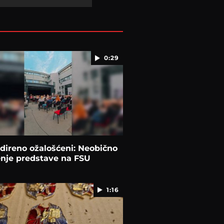
0:29
direno ožalošćeni: Neobično
enje predstave na FSU
1:16