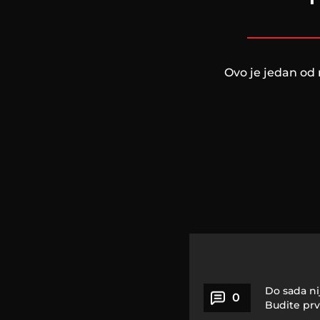
Ovo je jedan od 
Do sada ni
0
Budite prv