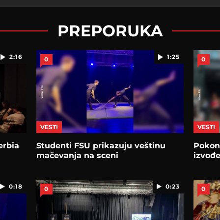
PREPORUKA
2:16
1:25
0
0
VESTI
VESTI
erbia
Studenti FSU prikazuju veštinu
Pokon
mačevanja na sceni
izvođ
0:18
0:23
0
0