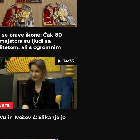
se prave ikone: Čak 80
majstora su ljudi sa
ditetom, ali s ogromnim
tom
14:33
& STIL
Vulin Ivošević: Slikanje je