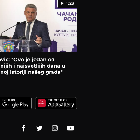
1:23
vić: "Ovo je jedan od
nijih i najsvetlijih dana u
oj istoriji našeg grada"