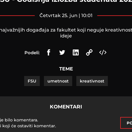
četvrtak 25. jun | 10:01
najvažnijih događaja za fakultet koji neguje kreativnos
ideje
Podeli:
TEME
FSU
umetnost
kreativnost
KOMENTARI
je bilo komentara.
PO
i koji će ostaviti komentar.