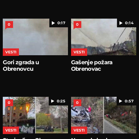
0:17
0:14
0
0
VESTI
VESTI
Gori zgrada u
Gašenje požara
Obrenovcu
Obrenovac
0:25
0:57
0
0
VESTI
VESTI