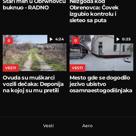
Stari mlin u Obrwnovcu
Nezgoda kod
buknuo - RADNO
Obrenovca: Čovek
izgubio kontrolu i
sleteo sa puta
4:24
0:25
0
0
VESTI
VESTI
Ovuda su muškarci
Mesto gde se dogodilo
vozili dečaka: Deponija
jezivo ubistvo
na kojoj su mu pretili
osamnaestogodišnjaka
Vesti
Aero