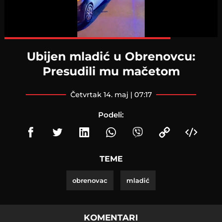
Loaded
:
100.00%
Ubijen mladić u Obrenovcu:
Presudili mu mačetom
četvrtak 14. maj | 07:17
Podeli:
TEME
obrenovac
mladić
KOMENTARI