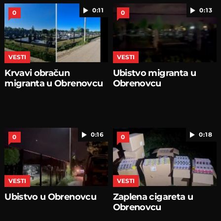
0:11
0:13
0
0
VESTI
VESTI
Krvavi obračun
Ubistvo migranta u
migranta u Obrenovcu
Obrenovcu
0:16
0:18
0
0
VESTI
VESTI
Ubistvo u Obrenovcu
Zaplena cigareta u
Obrenovcu