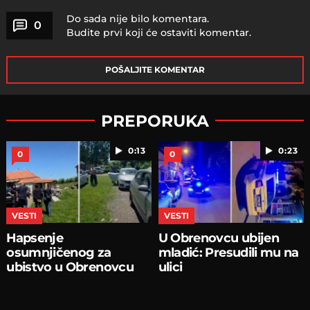
Do sada nije bilo komentara.
0
Budite prvi koji će ostaviti komentar.
POŠALJITE KOMENTAR
PREPORUKA
0:13
0:23
0
0
VESTI
VESTI
Hapsenje
U Obrenovcu ubijen
osumnjičenog za
mladić: Presudili mu na
ubistvo u Obrenovcu
ulici